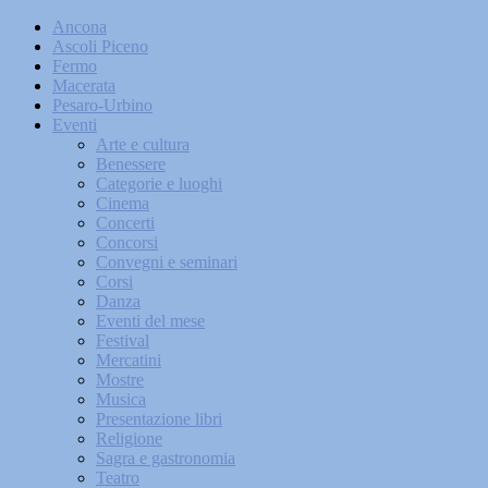
Ancona
Ascoli Piceno
Fermo
Macerata
Pesaro-Urbino
Eventi
Arte e cultura
Benessere
Categorie e luoghi
Cinema
Concerti
Concorsi
Convegni e seminari
Corsi
Danza
Eventi del mese
Festival
Mercatini
Mostre
Musica
Presentazione libri
Religione
Sagra e gastronomia
Teatro