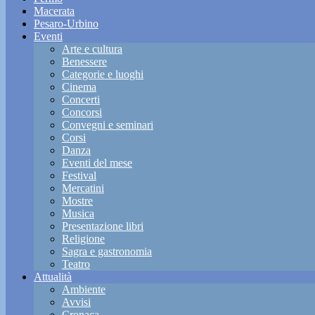
Macerata
Pesaro-Urbino
Eventi
Arte e cultura
Benessere
Categorie e luoghi
Cinema
Concerti
Concorsi
Convegni e seminari
Corsi
Danza
Eventi del mese
Festival
Mercatini
Mostre
Musica
Presentazione libri
Religione
Sagra e gastronomia
Teatro
Attualità
Ambiente
Avvisi
Cronaca