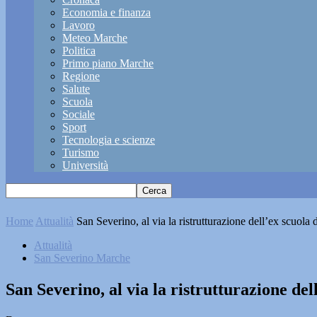
Economia e finanza
Lavoro
Meteo Marche
Politica
Primo piano Marche
Regione
Salute
Scuola
Sociale
Sport
Tecnologia e scienze
Turismo
Università
Home
Attualità
San Severino, al via la ristrutturazione dell’ex scuola 
Attualità
San Severino Marche
San Severino, al via la ristrutturazione del