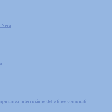
l Nera
zo
mporanea interruzione delle linee comunali