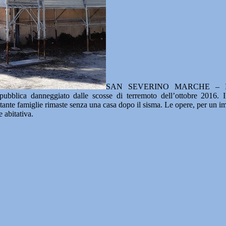
SAN SEVERINO MARCHE – Il Com
 pubblica danneggiato dalle scosse di terremoto dell’ottobre 2016. I 
ettante famiglie rimaste senza una casa dopo il sisma. Le opere, per un i
 abitativa.