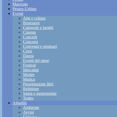
Macerata
Pesaro-Urbino
Eventi
Arte e cultura
Benessere
Categorie e luoghi
Cinema
Concerti
Concorsi
Convegni e seminari
Corsi
Danza
Eventi del mese
Festival
Mercatini
Mostre
Musica
Presentazione libri
Religione
Sagra e gastronomia
Teatro
Attualità
Ambiente
Avvisi
Cronaca