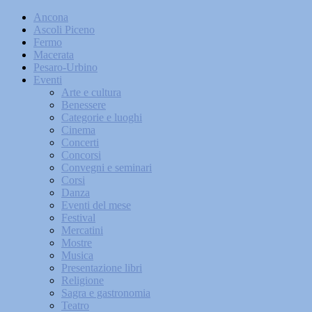
Ancona
Ascoli Piceno
Fermo
Macerata
Pesaro-Urbino
Eventi
Arte e cultura
Benessere
Categorie e luoghi
Cinema
Concerti
Concorsi
Convegni e seminari
Corsi
Danza
Eventi del mese
Festival
Mercatini
Mostre
Musica
Presentazione libri
Religione
Sagra e gastronomia
Teatro