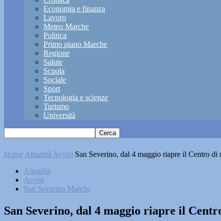
Economia e finanza
Lavoro
Meteo Marche
Politica
Primo piano Marche
Regione
Salute
Scuola
Sociale
Sport
Tecnologia e scienze
Turismo
Università
Home
Attualità
Avvisi
San Severino, dal 4 maggio riapre il Centro di ra
Attualità
Avvisi
San Severino Marche
San Severino, dal 4 maggio riapre il Centro 