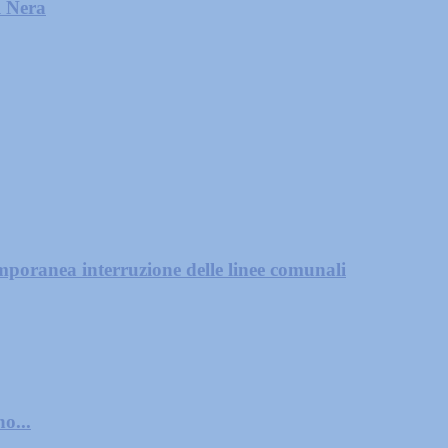
l Nera
mporanea interruzione delle linee comunali
o...