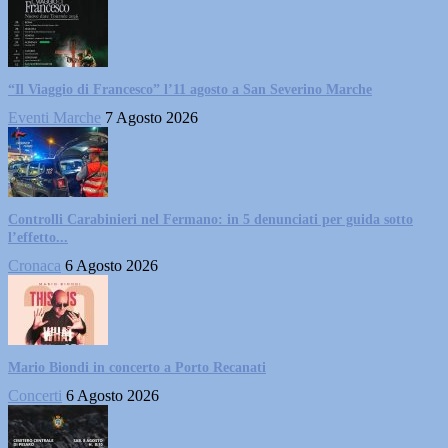
“Il Viaggio di Francesco” l’11 agosto a San Severino Marche
Eventi Marche
7 Agosto 2026
Controlli Carabinieri nel Fermano: in 5 denunciati per guida sotto
l’effetto...
Cronaca
6 Agosto 2026
Mario Biondi in concerto a Porto Recanati
Concerti
6 Agosto 2026