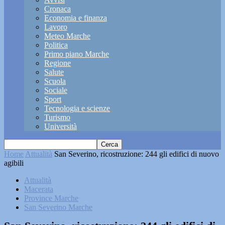
Cronaca
Economia e finanza
Lavoro
Meteo Marche
Politica
Primo piano Marche
Regione
Salute
Scuola
Sociale
Sport
Tecnologia e scienze
Turismo
Università
Home
Attualità
San Severino, ricostruzione: 244 gli edifici di nuovo
agibili
Attualità
Macerata
Province Marche
San Severino Marche