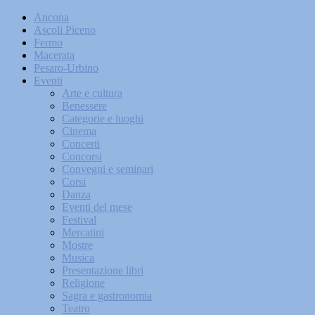
Ancona
Ascoli Piceno
Fermo
Macerata
Pesaro-Urbino
Eventi
Arte e cultura
Benessere
Categorie e luoghi
Cinema
Concerti
Concorsi
Convegni e seminari
Corsi
Danza
Eventi del mese
Festival
Mercatini
Mostre
Musica
Presentazione libri
Religione
Sagra e gastronomia
Teatro