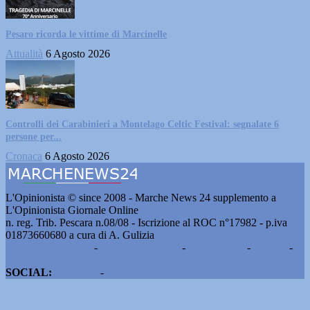
Pesaro ricorda le vittime di Marcinelle
Attualità
6 Agosto 2026
Controlli dei Carabinieri a Montelago Celtic Festival: segnalate 6
persone per...
Cronaca
6 Agosto 2026
L'Opinionista © since 2008 - Marche News 24 supplemento a
L'Opinionista Giornale Online
n. reg. Trib. Pescara n.08/08 - Iscrizione al ROC n°17982 - p.iva
01873660680 a cura di A. Gulizia
Pubblicità e contatti
-
Notizie del giorno
-
Informazioni
-
Privacy
-
Cookie
SOCIAL:
Facebook
-
X