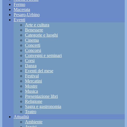
Fermo
Macerata
Pesaro-Urbino
Eventi
Arte e cultura
Benessere
Categorie e luoghi
Cinema
Concerti
Concorsi
Convegni e seminari
Corsi
Danza
Eventi del mese
Festival
Mercatini
Mostre
Musica
Presentazione libri
Religione
Sagra e gastronomia
Teatro
Attualità
Ambiente
Avvisi