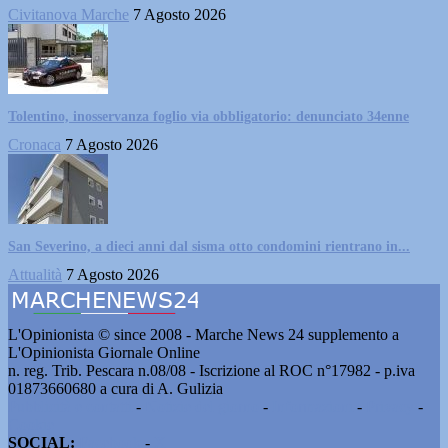
Civitanova Marche
7 Agosto 2026
Tolentino, inosservanza foglio via obbligatorio: denunciato 34enne
Cronaca
7 Agosto 2026
San Severino, a dieci anni dal sisma otto condomini rientrano in...
Attualità
7 Agosto 2026
L'Opinionista © since 2008 - Marche News 24 supplemento a
L'Opinionista Giornale Online
n. reg. Trib. Pescara n.08/08 - Iscrizione al ROC n°17982 - p.iva
01873660680 a cura di A. Gulizia
Pubblicità e contatti
-
Notizie del giorno
-
Informazioni
-
Privacy
-
Cookie
SOCIAL:
Facebook
-
X