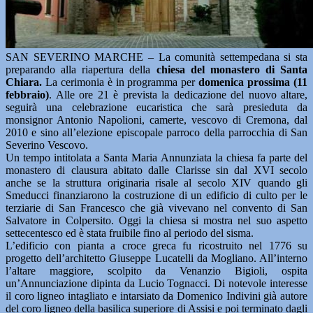
SAN SEVERINO MARCHE – La comunità settempedana si sta
preparando alla riapertura della
chiesa del monastero di Santa
Chiara.
La cerimonia è in programma per
domenica prossima (11
febbraio)
. Alle ore 21 è prevista la dedicazione del nuovo altare,
seguirà una celebrazione eucaristica che sarà presieduta da
monsignor Antonio Napolioni, camerte, vescovo di Cremona, dal
2010 e sino all’elezione episcopale parroco della parrocchia di San
Severino Vescovo.
Un tempo intitolata a Santa Maria Annunziata la chiesa fa parte del
monastero di clausura abitato dalle Clarisse sin dal XVI secolo
anche se la struttura originaria risale al secolo XIV quando gli
Smeducci finanziarono la costruzione di un edificio di culto per le
terziarie di San Francesco che già vivevano nel convento di San
Salvatore in Colpersito. Oggi la chiesa si mostra nel suo aspetto
settecentesco ed è stata fruibile fino al periodo del sisma.
L’edificio con pianta a croce greca fu ricostruito nel 1776 su
progetto dell’architetto Giuseppe Lucatelli da Mogliano. All’interno
l’altare maggiore, scolpito da Venanzio Bigioli, ospita
un’Annunciazione dipinta da Lucio Tognacci. Di notevole interesse
il coro ligneo intagliato e intarsiato da Domenico Indivini già autore
del coro ligneo della basilica superiore di Assisi e poi terminato dagli