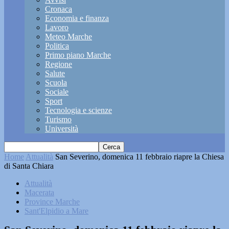
Cronaca
Economia e finanza
Lavoro
Meteo Marche
Politica
Primo piano Marche
Regione
Salute
Scuola
Sociale
Sport
Tecnologia e scienze
Turismo
Università
Home
Attualità
San Severino, domenica 11 febbraio riapre la Chiesa
di Santa Chiara
Attualità
Macerata
Province Marche
Sant'Elpidio a Mare