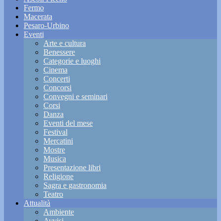
Fermo
Macerata
Pesaro-Urbino
Eventi
Arte e cultura
Benessere
Categorie e luoghi
Cinema
Concerti
Concorsi
Convegni e seminari
Corsi
Danza
Eventi del mese
Festival
Mercatini
Mostre
Musica
Presentazione libri
Religione
Sagra e gastronomia
Teatro
Attualità
Ambiente
Avvisi