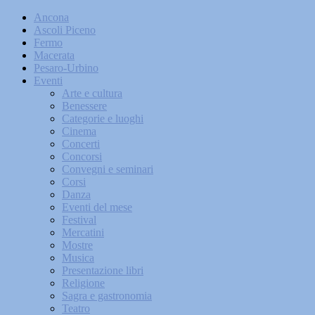
Ancona
Ascoli Piceno
Fermo
Macerata
Pesaro-Urbino
Eventi
Arte e cultura
Benessere
Categorie e luoghi
Cinema
Concerti
Concorsi
Convegni e seminari
Corsi
Danza
Eventi del mese
Festival
Mercatini
Mostre
Musica
Presentazione libri
Religione
Sagra e gastronomia
Teatro