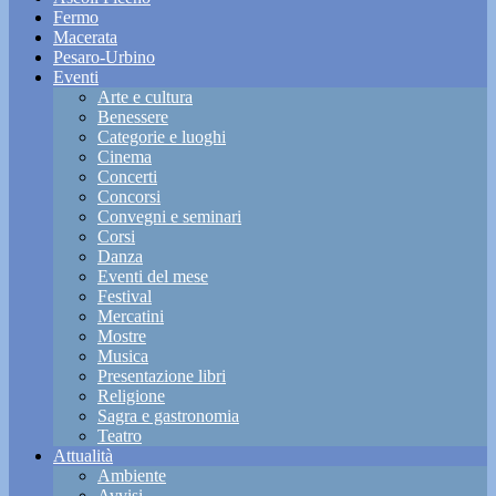
Fermo
Macerata
Pesaro-Urbino
Eventi
Arte e cultura
Benessere
Categorie e luoghi
Cinema
Concerti
Concorsi
Convegni e seminari
Corsi
Danza
Eventi del mese
Festival
Mercatini
Mostre
Musica
Presentazione libri
Religione
Sagra e gastronomia
Teatro
Attualità
Ambiente
Avvisi