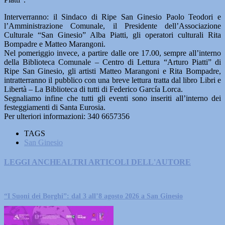
Interverranno: il Sindaco di Ripe San Ginesio Paolo Teodori e
l’Amministrazione Comunale, il Presidente dell’Associazione
Culturale “San Ginesio” Alba Piatti, gli operatori culturali Rita
Bompadre e Matteo Marangoni.
Nel pomeriggio invece, a partire dalle ore 17.00, sempre all’interno
della Biblioteca Comunale – Centro di Lettura “Arturo Piatti” di
Ripe San Ginesio, gli artisti Matteo Marangoni e Rita Bompadre,
intratterranno il pubblico con una breve lettura tratta dal libro Libri e
Libertà – La Biblioteca di tutti di Federico García Lorca.
Segnaliamo infine che tutti gli eventi sono inseriti all’interno dei
festeggiamenti di Santa Eurosia.
Per ulteriori informazioni: 340 6657356
TAGS
San Ginesio
LEGGI ANCHE
ALTRI ARTICOLI DELL'AUTORE
“I Suoni dei Borghi”: dal 3 all’8 agosto 2026 a San Ginesio