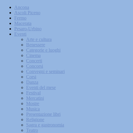
Ancona
Ascoli Piceno
Fermo
Macerata
Pesaro-Urbino
Eventi
Arte e cultura
Benessere
Categorie e luoghi
Cinema
Concerti
Concorsi
Convegni e seminari
Corsi
Danza
Eventi del mese
Festival
Mercatini
Mostre
Musica
Presentazione libri
Religione
Sagra e gastronomia
Teatro