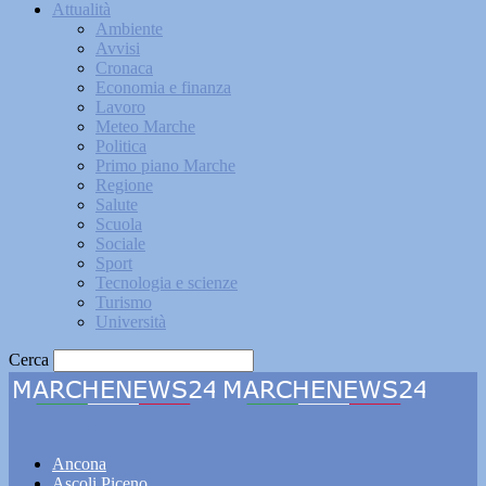
Attualità
Ambiente
Avvisi
Cronaca
Economia e finanza
Lavoro
Meteo Marche
Politica
Primo piano Marche
Regione
Salute
Scuola
Sociale
Sport
Tecnologia e scienze
Turismo
Università
Cerca
Marchenews24
Ancona
Ascoli Piceno