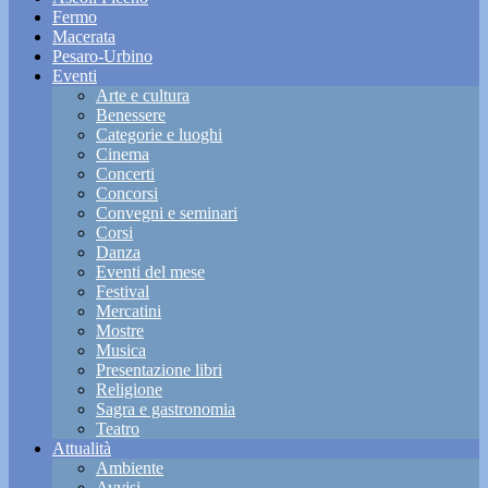
Fermo
Macerata
Pesaro-Urbino
Eventi
Arte e cultura
Benessere
Categorie e luoghi
Cinema
Concerti
Concorsi
Convegni e seminari
Corsi
Danza
Eventi del mese
Festival
Mercatini
Mostre
Musica
Presentazione libri
Religione
Sagra e gastronomia
Teatro
Attualità
Ambiente
Avvisi