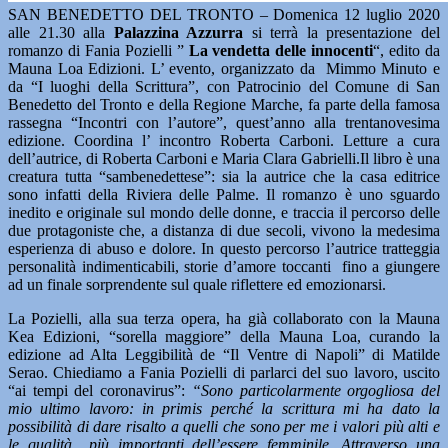
SAN BENEDETTO DEL TRONTO – Domenica 12 luglio 2020
alle 21.30 alla
Palazzina Azzurra
si terrà la presentazione del
romanzo di Fania Pozielli ”
La vendetta delle innocenti
“, edito da
Mauna Loa Edizioni. L’ evento, organizzato da Mimmo Minuto e
da “I luoghi della Scrittura”, con Patrocinio del Comune di San
Benedetto del Tronto e della Regione Marche, fa parte della famosa
rassegna “Incontri con l’autore”, quest’anno alla trentanovesima
edizione. Coordina l’ incontro Roberta Carboni. Letture a cura
dell’autrice, di Roberta Carboni e Maria Clara Gabrielli.Il libro è una
creatura tutta “sambenedettese”: sia la autrice che la casa editrice
sono infatti della Riviera delle Palme. Il romanzo è uno sguardo
inedito e originale sul mondo delle donne, e traccia il percorso delle
due protagoniste che, a distanza di due secoli, vivono la medesima
esperienza di abuso e dolore. In questo percorso l’autrice tratteggia
personalità indimenticabili, storie d’amore toccanti fino a giungere
ad un finale sorprendente sul quale riflettere ed emozionarsi.
La Pozielli, alla sua terza opera, ha già collaborato con la Mauna
Kea Edizioni, “sorella maggiore” della Mauna Loa, curando la
edizione ad Alta Leggibilità de “Il Ventre di Napoli” di Matilde
Serao. Chiediamo a Fania Pozielli di parlarci del suo lavoro, uscito
“ai tempi del coronavirus”:
“Sono particolarmente orgogliosa del
mio ultimo lavoro: in primis perché la scrittura mi ha dato la
possibilità di dare risalto a quelli che sono per me i valori più alti e
le qualità più importanti dell’essere femminile. Attraverso una