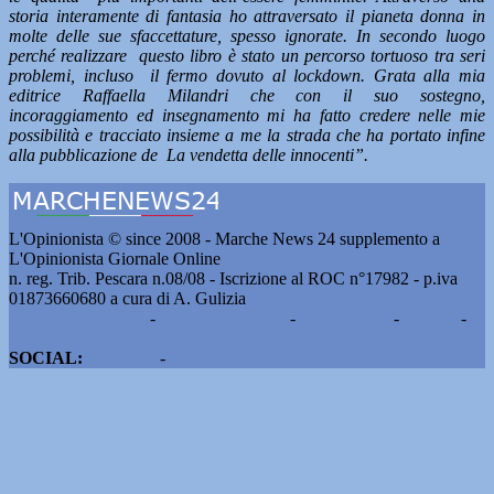
storia interamente di fantasia ho attraversato il pianeta donna in
molte delle sue sfaccettature, spesso ignorate. In secondo luogo
perché realizzare questo libro è stato un percorso tortuoso tra seri
problemi, incluso il fermo dovuto al lockdown. Grata alla mia
editrice Raffaella Milandri che con il suo sostegno,
incoraggiamento ed insegnamento mi ha fatto credere nelle mie
possibilità e tracciato in
s
ieme a me la strada che ha portato infine
alla pubblicazione de La vendetta delle innocenti”.
L'Opinionista © since 2008 - Marche News 24 supplemento a
L'Opinionista Giornale Online
n. reg. Trib. Pescara n.08/08 - Iscrizione al ROC n°17982 - p.iva
01873660680 a cura di A. Gulizia
Pubblicità e contatti
-
Notizie del giorno
-
Informazioni
-
Privacy
-
Cookie
SOCIAL:
Facebook
-
X