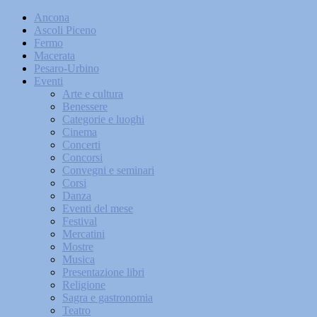
Ancona
Ascoli Piceno
Fermo
Macerata
Pesaro-Urbino
Eventi
Arte e cultura
Benessere
Categorie e luoghi
Cinema
Concerti
Concorsi
Convegni e seminari
Corsi
Danza
Eventi del mese
Festival
Mercatini
Mostre
Musica
Presentazione libri
Religione
Sagra e gastronomia
Teatro