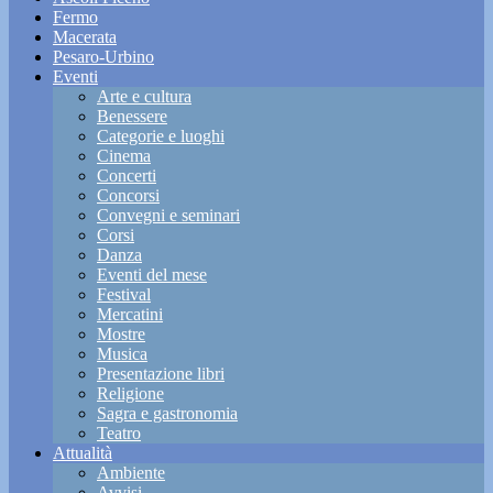
Fermo
Macerata
Pesaro-Urbino
Eventi
Arte e cultura
Benessere
Categorie e luoghi
Cinema
Concerti
Concorsi
Convegni e seminari
Corsi
Danza
Eventi del mese
Festival
Mercatini
Mostre
Musica
Presentazione libri
Religione
Sagra e gastronomia
Teatro
Attualità
Ambiente
Avvisi