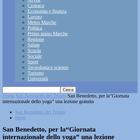
Cronaca
Economia e finanza
Lavoro
Meteo Marche
Politica
Primo piano Marche
Regione
Salute
Scuola
Sociale
Sport
Tecnologia e scienze
Turismo
Università
Home
San Benedetto del Tronto
San Benedetto, per la“Giornata
internazionale dello yoga” una lezione gratuita
San Benedetto del Tronto
Sport
San Benedetto, per la“Giornata
internazionale dello yoga” una lezione