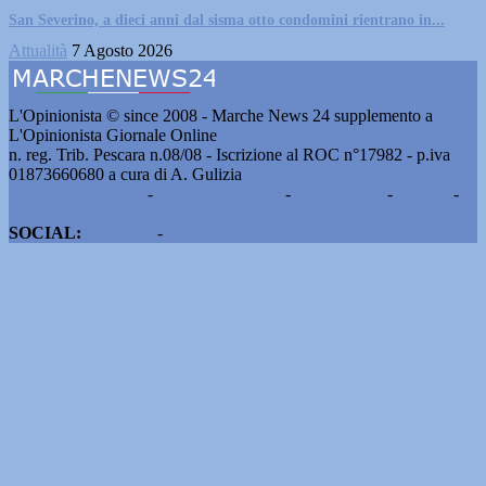
San Severino, a dieci anni dal sisma otto condomini rientrano in...
Attualità
7 Agosto 2026
L'Opinionista © since 2008 - Marche News 24 supplemento a
L'Opinionista Giornale Online
n. reg. Trib. Pescara n.08/08 - Iscrizione al ROC n°17982 - p.iva
01873660680 a cura di A. Gulizia
Pubblicità e contatti
-
Notizie del giorno
-
Informazioni
-
Privacy
-
Cookie
SOCIAL:
Facebook
-
X