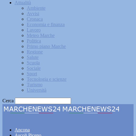
Attualità
Ambiente
Avvisi
Cronaca
Economia e finanza
Lavoro
Meteo Marche
Politica
Primo piano Marche
Regione
Salute
Scuola
Sociale
Sport
Tecnologia e scienze
Turismo
Università
Cerca
Marchenews24
Ancona
Ascoli Piceno