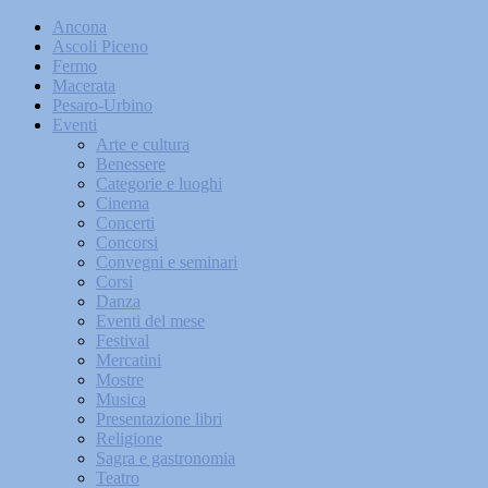
Ancona
Ascoli Piceno
Fermo
Macerata
Pesaro-Urbino
Eventi
Arte e cultura
Benessere
Categorie e luoghi
Cinema
Concerti
Concorsi
Convegni e seminari
Corsi
Danza
Eventi del mese
Festival
Mercatini
Mostre
Musica
Presentazione libri
Religione
Sagra e gastronomia
Teatro