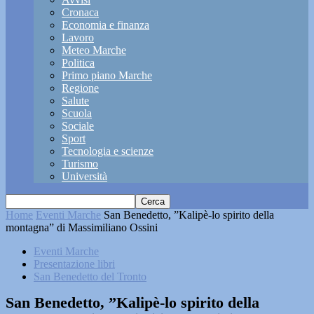
Cronaca
Economia e finanza
Lavoro
Meteo Marche
Politica
Primo piano Marche
Regione
Salute
Scuola
Sociale
Sport
Tecnologia e scienze
Turismo
Università
Home
Eventi Marche
San Benedetto, ”Kalipè-lo spirito della
montagna” di Massimiliano Ossini
Eventi Marche
Presentazione libri
San Benedetto del Tronto
San Benedetto, ”Kalipè-lo spirito della