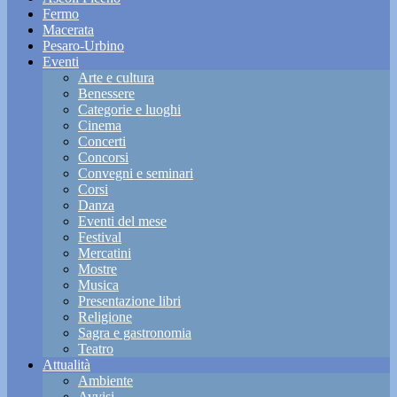
Fermo
Macerata
Pesaro-Urbino
Eventi
Arte e cultura
Benessere
Categorie e luoghi
Cinema
Concerti
Concorsi
Convegni e seminari
Corsi
Danza
Eventi del mese
Festival
Mercatini
Mostre
Musica
Presentazione libri
Religione
Sagra e gastronomia
Teatro
Attualità
Ambiente
Avvisi