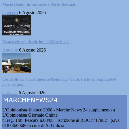
Mario Biondi in concerto a Porto Recanati
Concerti
6 Agosto 2026
Pesaro ricorda le vittime di Marcinelle
Attualità
6 Agosto 2026
Controlli dei Carabinieri a Montelago Celtic Festival: segnalate 6
persone per...
Cronaca
6 Agosto 2026
L'Opinionista © since 2008 - Marche News 24 supplemento a
L'Opinionista Giornale Online
n. reg. Trib. Pescara n.08/08 - Iscrizione al ROC n°17982 - p.iva
01873660680 a cura di A. Gulizia