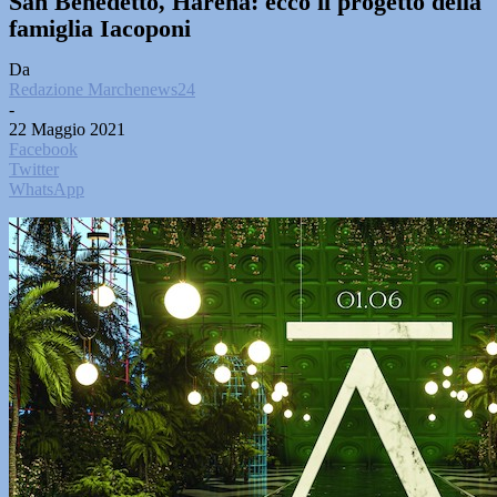
San Benedetto, Hārena: ecco il progetto della
famiglia Iacoponi
Da
Redazione Marchenews24
-
22 Maggio 2021
Facebook
Twitter
WhatsApp