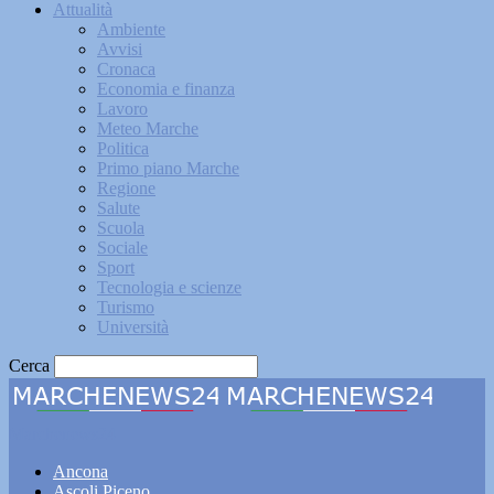
Attualità
Ambiente
Avvisi
Cronaca
Economia e finanza
Lavoro
Meteo Marche
Politica
Primo piano Marche
Regione
Salute
Scuola
Sociale
Sport
Tecnologia e scienze
Turismo
Università
Cerca
Marchenews24
Ancona
Ascoli Piceno