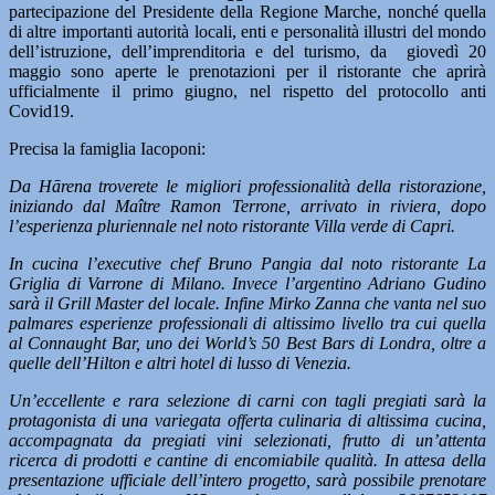
partecipazione del Presidente della Regione Marche, nonché quella
di altre importanti autorità locali, enti e personalità illustri del mondo
dell’istruzione, dell’imprenditoria e del turismo, da giovedì 20
maggio sono aperte le prenotazioni per il ristorante che aprirà
ufficialmente il primo giugno, nel rispetto del protocollo anti
Covid19.
Precisa la famiglia Iacoponi:
Da Hārena troverete le migliori professionalità della ristorazione,
iniziando dal Maître Ramon Terrone, arrivato in riviera, dopo
l’esperienza pluriennale nel noto ristorante Villa verde di Capri.
In cucina l’executive chef Bruno Pangia dal noto ristorante La
Griglia di Varrone di Milano. Invece l’argentino Adriano Gudino
sarà il Grill Master del locale. Infine Mirko Zanna che vanta nel suo
palmares esperienze professionali di altissimo livello tra cui quella
al Connaught Bar, uno dei World’s 50 Best Bars di Londra, oltre a
quelle dell’Hilton e altri hotel di lusso di Venezia.
Un’eccellente e rara selezione di carni con tagli pregiati sarà la
protagonista di una variegata offerta culinaria di altissima cucina,
accompagnata da pregiati vini selezionati, frutto di un’attenta
ricerca di prodotti e cantine di encomiabile qualità. In attesa della
presentazione ufficiale dell’intero progetto, sarà possibile prenotare