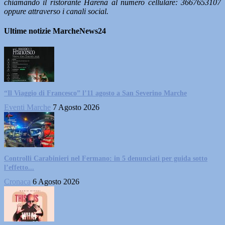
chiamando il ristorante Hārena al numero cellulare: 3667653107
oppure attraverso i canali social.
Ultime notizie MarcheNews24
“Il Viaggio di Francesco” l’11 agosto a San Severino Marche
Eventi Marche
7 Agosto 2026
Controlli Carabinieri nel Fermano: in 5 denunciati per guida sotto
l’effetto...
Cronaca
6 Agosto 2026