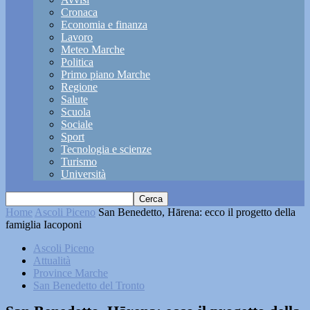
Cronaca
Economia e finanza
Lavoro
Meteo Marche
Politica
Primo piano Marche
Regione
Salute
Scuola
Sociale
Sport
Tecnologia e scienze
Turismo
Università
Home
Ascoli Piceno
San Benedetto, Hārena: ecco il progetto della
famiglia Iacoponi
Ascoli Piceno
Attualità
Province Marche
San Benedetto del Tronto