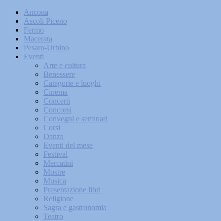
Ancona
Ascoli Piceno
Fermo
Macerata
Pesaro-Urbino
Eventi
Arte e cultura
Benessere
Categorie e luoghi
Cinema
Concerti
Concorsi
Convegni e seminari
Corsi
Danza
Eventi del mese
Festival
Mercatini
Mostre
Musica
Presentazione libri
Religione
Sagra e gastronomia
Teatro