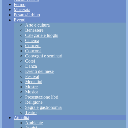
Fermo
Macerata
Pesaro-Urbino
Eventi
Arte e cultura
Benessere
Categorie e luoghi
Cinema
Concerti
Concorsi
Convegni e seminari
Corsi
Danza
Eventi del mese
Festival
Mercatini
Mostre
Musica
Presentazione libri
Religione
Sagra e gastronomia
Teatro
Attualità
Ambiente
Avvisi