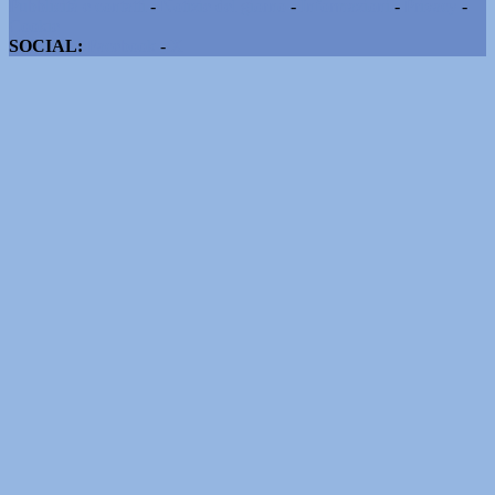
Pubblicità e contatti
-
Notizie del giorno
-
Informazioni
-
Privacy
-
Cookie
SOCIAL:
Facebook
-
X