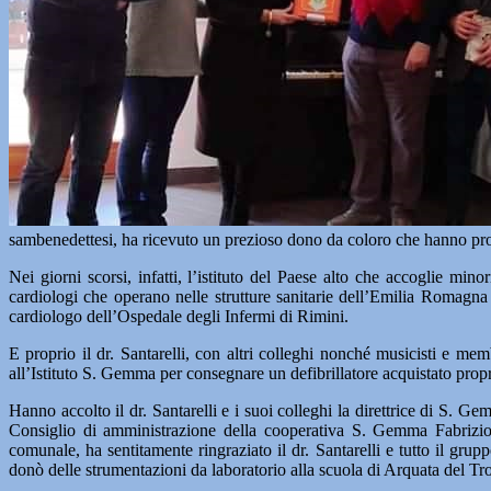
sambenedettesi, ha ricevuto un prezioso dono da coloro che hanno propri
Nei giorni scorsi, infatti, l’istituto del Paese alto che accoglie 
cardiologi che operano nelle strutture sanitarie dell’Emilia Romagna 
cardiologo dell’Ospedale degli Infermi di Rimini.
E proprio il dr. Santarelli, con altri colleghi nonché musicisti e me
all’Istituto S. Gemma per consegnare un defibrillatore acquistato proprio
Hanno accolto il dr. Santarelli e i suoi colleghi la direttrice di S.
Consiglio di amministrazione della cooperativa S. Gemma Fabrizio 
comunale, ha sentitamente ringraziato il dr. Santarelli e tutto il gr
donò delle strumentazioni da laboratorio alla scuola di Arquata del Tr