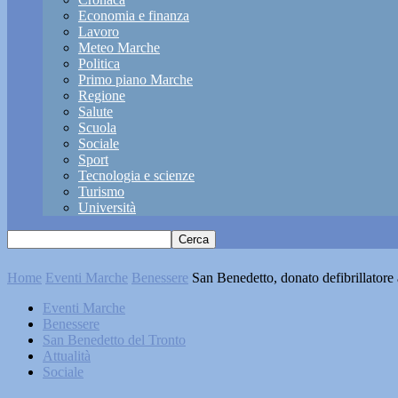
Economia e finanza
Lavoro
Meteo Marche
Politica
Primo piano Marche
Regione
Salute
Scuola
Sociale
Sport
Tecnologia e scienze
Turismo
Università
Home
Eventi Marche
Benessere
San Benedetto, donato defibrillator
Eventi Marche
Benessere
San Benedetto del Tronto
Attualità
Sociale