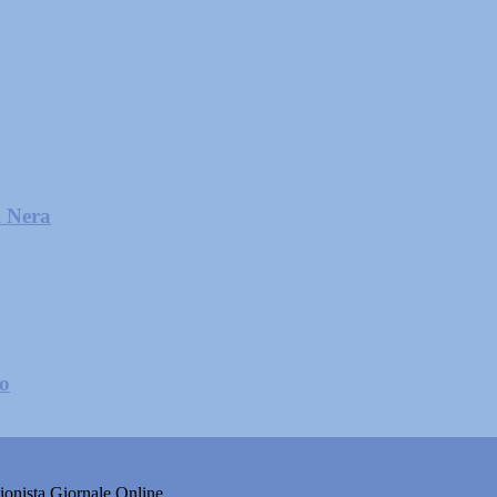
l Nera
zo
onista Giornale Online