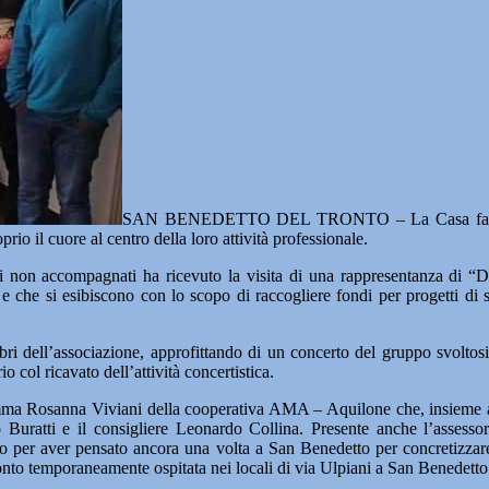
SAN BENEDETTO DEL TRONTO – La Casa famiglia 
o il cuore al centro della loro attività professionale.
minori non accompagnati ha ricevuto la visita di una rappresentanza di
e che si esibiscono con lo scopo di raccogliere fondi per progetti di s
mbri dell’associazione, approfittando di un concerto del gruppo svolto
 col ricavato dell’attività concertistica.
 Gemma Rosanna Viviani della cooperativa AMA – Aquilone che, insieme all
Buratti e il consigliere Leonardo Collina. Presente anche l’assesso
uppo per aver pensato ancora una volta a San Benedetto per concretizzar
onto temporaneamente ospitata nei locali di via Ulpiani a San Benedetto