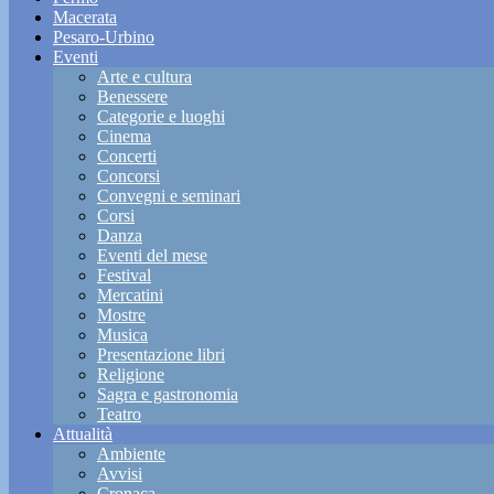
Macerata
Pesaro-Urbino
Eventi
Arte e cultura
Benessere
Categorie e luoghi
Cinema
Concerti
Concorsi
Convegni e seminari
Corsi
Danza
Eventi del mese
Festival
Mercatini
Mostre
Musica
Presentazione libri
Religione
Sagra e gastronomia
Teatro
Attualità
Ambiente
Avvisi
Cronaca