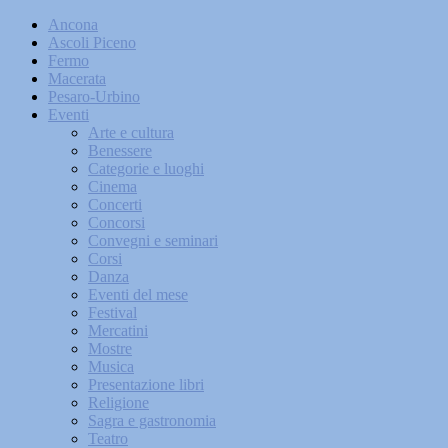
Ancona
Ascoli Piceno
Fermo
Macerata
Pesaro-Urbino
Eventi
Arte e cultura
Benessere
Categorie e luoghi
Cinema
Concerti
Concorsi
Convegni e seminari
Corsi
Danza
Eventi del mese
Festival
Mercatini
Mostre
Musica
Presentazione libri
Religione
Sagra e gastronomia
Teatro