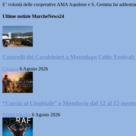
E’ volontà delle cooperative AMA Aquilone e S. Gemma far addestrare ad
Ultime notizie MarcheNews24
Controlli dei Carabinieri a Montelago Celtic Festival: 
Cronaca
6 Agosto 2026
“Caccia al Cinghiale” a Mondavio dal 12 al 15 agost
Eventi Marche
6 Agosto 2026