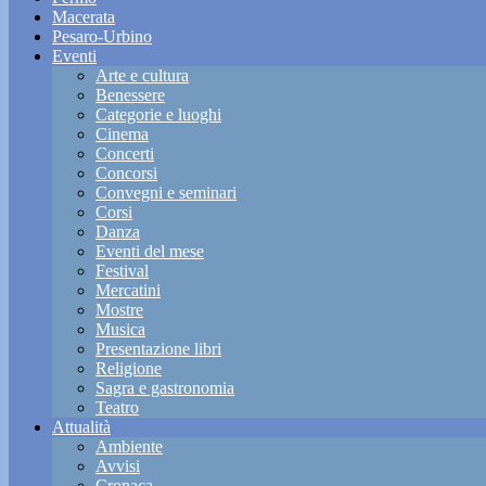
Macerata
Pesaro-Urbino
Eventi
Arte e cultura
Benessere
Categorie e luoghi
Cinema
Concerti
Concorsi
Convegni e seminari
Corsi
Danza
Eventi del mese
Festival
Mercatini
Mostre
Musica
Presentazione libri
Religione
Sagra e gastronomia
Teatro
Attualità
Ambiente
Avvisi
Cronaca