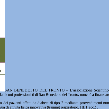
SAN BENEDETTO DEL TRONTO – L’associazione Scientifico
a da alcuni professionisti di San Benedetto del Tronto, nonché a finanziar
nto dei pazienti affetti da diabete di tipo 2 mediante provvedimenti nut
ia di attività fisica innovativa (training respiratorio, HIIT ecc.) .