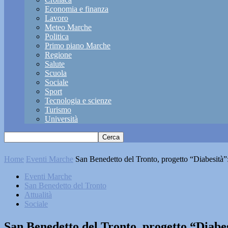
Economia e finanza
Lavoro
Meteo Marche
Politica
Primo piano Marche
Regione
Salute
Scuola
Sociale
Sport
Tecnologia e scienze
Turismo
Università
Home
Eventi Marche
San Benedetto del Tronto, progetto “Diabesità”:
Eventi Marche
San Benedetto del Tronto
Attualità
Sociale
San Benedetto del Tronto, progetto “Diabes