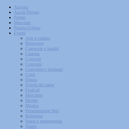
Ancona
Ascoli Piceno
Fermo
Macerata
Pesaro-Urbino
Eventi
Arte e cultura
Benessere
Categorie e luoghi
Cinema
Concerti
Concorsi
Convegni e seminari
Corsi
Danza
Eventi del mese
Festival
Mercatini
Mostre
Musica
Presentazione libri
Religione
Sagra e gastronomia
Teatro