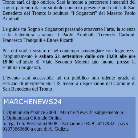
Tronto sarà di tipo onirico. Sarà la mente a percorrere i meandri del
sogno partendo da un simbolo concreto presente nella città di San
Benedetto del Tronto: la scultura “I Sognatori” del Maestro Paolo
Annibali.
Le guide tra Sogno e Sognatori passando attraverso l’arte, la scienza
e la letteratura saranno il Paolo Annibali, Terenzio Carboni,
Francesco Tranquilli e Ettore Picardi.
Per chi voglia sostare e nel contempo passeggiare con leggerezza
l’appuntamento è
sabato 21 settembre dalle ore 18.00 alle ore
19.00
all’inizio di Viale Secondo Moretti lato monte, presso la
scultura i Sognatori.
L’evento sarà accessibile ad un pubblico non udente grazie al
servizio di interpretariato LIS messo a disposizione dal Comune di
San Benedetto del Tronto
L'Opinionista © since 2008 - Marche News 24 supplemento a
L'Opinionista Giornale Online
n. reg. Trib. Pescara n.08/08 - Iscrizione al ROC n°17982 - p.iva
01873660680 a cura di A. Gulizia
Pubblicità e contatti
-
Notizie del giorno
-
Informazioni
-
Privacy
-