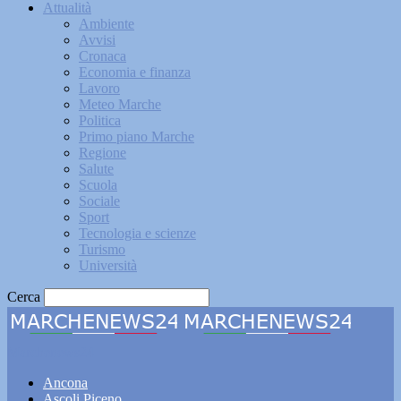
Attualità
Ambiente
Avvisi
Cronaca
Economia e finanza
Lavoro
Meteo Marche
Politica
Primo piano Marche
Regione
Salute
Scuola
Sociale
Sport
Tecnologia e scienze
Turismo
Università
Cerca
Marchenews24
Ancona
Ascoli Piceno