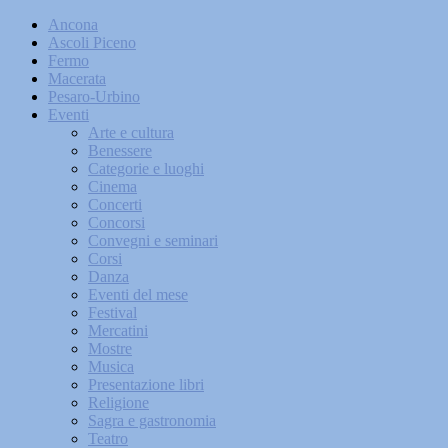
Ancona
Ascoli Piceno
Fermo
Macerata
Pesaro-Urbino
Eventi
Arte e cultura
Benessere
Categorie e luoghi
Cinema
Concerti
Concorsi
Convegni e seminari
Corsi
Danza
Eventi del mese
Festival
Mercatini
Mostre
Musica
Presentazione libri
Religione
Sagra e gastronomia
Teatro