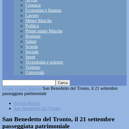
Cronaca
Economia e finanza
Lavoro
Meteo Marche
Politica
Primo piano Marche
Regione
Salute
Scuola
Sociale
Sport
Tecnologia e scienze
Turismo
Università
Home
Eventi Marche
San Benedetto del Tronto, il 21 settembre
passeggiata patrimoniale
Eventi Marche
San Benedetto del Tronto
San Benedetto del Tronto, il 21 settembre
passeggiata patrimoniale