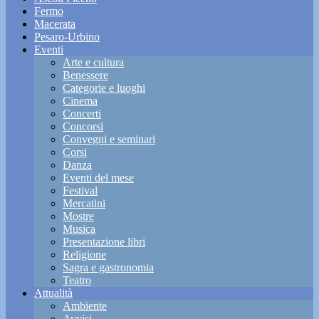
Fermo
Macerata
Pesaro-Urbino
Eventi
Arte e cultura
Benessere
Categorie e luoghi
Cinema
Concerti
Concorsi
Convegni e seminari
Corsi
Danza
Eventi del mese
Festival
Mercatini
Mostre
Musica
Presentazione libri
Religione
Sagra e gastronomia
Teatro
Attualità
Ambiente
Avvisi