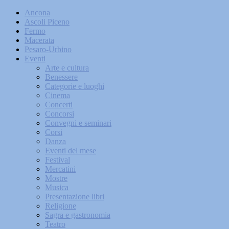
Ancona
Ascoli Piceno
Fermo
Macerata
Pesaro-Urbino
Eventi
Arte e cultura
Benessere
Categorie e luoghi
Cinema
Concerti
Concorsi
Convegni e seminari
Corsi
Danza
Eventi del mese
Festival
Mercatini
Mostre
Musica
Presentazione libri
Religione
Sagra e gastronomia
Teatro