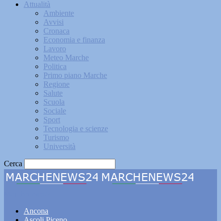
Attualità
Ambiente
Avvisi
Cronaca
Economia e finanza
Lavoro
Meteo Marche
Politica
Primo piano Marche
Regione
Salute
Scuola
Sociale
Sport
Tecnologia e scienze
Turismo
Università
Cerca
Marchenews24
Ancona
Ascoli Piceno