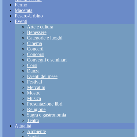
Fermo
Macerata
Pesaro-Urbino
Eventi
Arte e cultura
Benessere
Categorie e luoghi
Cinema
Concerti
Concorsi
Convegni e seminari
Corsi
Danza
Eventi del mese
Festival
Mercatini
Mostre
Musica
Presentazione libri
Religione
Sagra e gastronomia
Teatro
Attualità
Ambiente
Avvisi