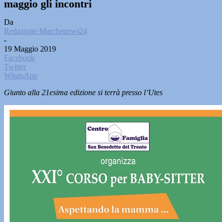
maggio gli incontri
Da
Redazione Marchenews24
-
19 Maggio 2019
Facebook
Twitter
WhatsApp
Giunto alla 21esima edizione si terrà presso l’Utes