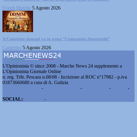
Eventi Marche
5 Agosto 2026
A Camerino domani va in scena “Compagnia Amatoriale”
Camerino
5 Agosto 2026
L'Opinionista © since 2008 - Marche News 24 supplemento a
L'Opinionista Giornale Online
n. reg. Trib. Pescara n.08/08 - Iscrizione al ROC n°17982 - p.iva
01873660680 a cura di A. Gulizia
Pubblicità e contatti
-
Notizie del giorno
-
Informazioni
-
Privacy
-
Cookie
SOCIAL:
Facebook
-
X