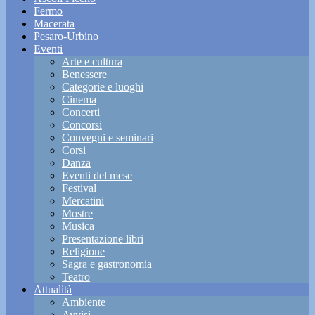
Fermo
Macerata
Pesaro-Urbino
Eventi
Arte e cultura
Benessere
Categorie e luoghi
Cinema
Concerti
Concorsi
Convegni e seminari
Corsi
Danza
Eventi del mese
Festival
Mercatini
Mostre
Musica
Presentazione libri
Religione
Sagra e gastronomia
Teatro
Attualità
Ambiente
Avvisi