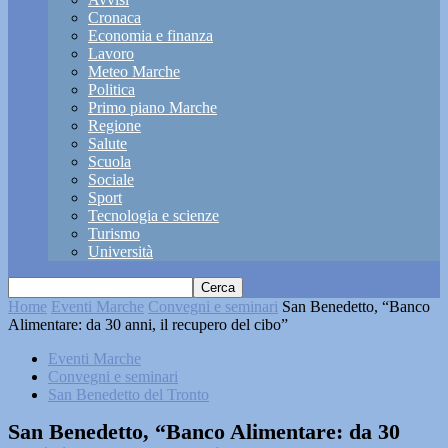
Cronaca
Economia e finanza
Lavoro
Meteo Marche
Politica
Primo piano Marche
Regione
Salute
Scuola
Sociale
Sport
Tecnologia e scienze
Turismo
Università
Home
Eventi Marche
Convegni e seminari
San Benedetto, “Banco
Alimentare: da 30 anni, il recupero del cibo”
Eventi Marche
Convegni e seminari
San Benedetto del Tronto
San Benedetto, “Banco Alimentare: da 30