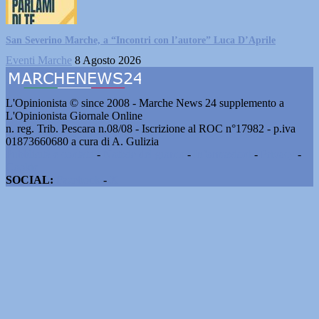
San Severino Marche, a “Incontri con l’autore” Luca D’Aprile
Eventi Marche
8 Agosto 2026
L'Opinionista © since 2008 - Marche News 24 supplemento a
L'Opinionista Giornale Online
n. reg. Trib. Pescara n.08/08 - Iscrizione al ROC n°17982 - p.iva
01873660680 a cura di A. Gulizia
Pubblicità e contatti
-
Notizie del giorno
-
Informazioni
-
Privacy
-
Cookie
SOCIAL:
Facebook
-
X