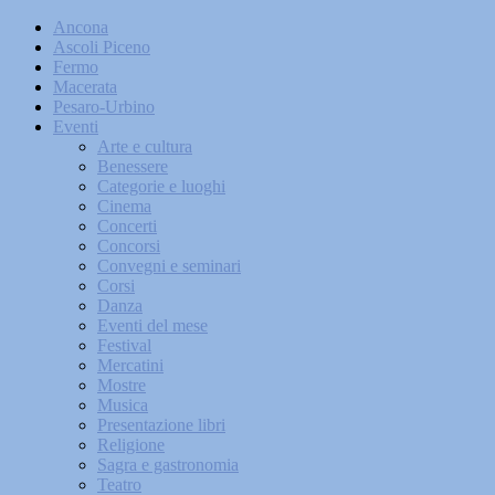
Ancona
Ascoli Piceno
Fermo
Macerata
Pesaro-Urbino
Eventi
Arte e cultura
Benessere
Categorie e luoghi
Cinema
Concerti
Concorsi
Convegni e seminari
Corsi
Danza
Eventi del mese
Festival
Mercatini
Mostre
Musica
Presentazione libri
Religione
Sagra e gastronomia
Teatro