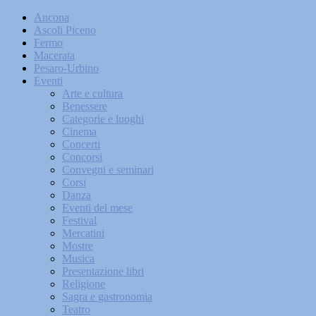
Ancona
Ascoli Piceno
Fermo
Macerata
Pesaro-Urbino
Eventi
Arte e cultura
Benessere
Categorie e luoghi
Cinema
Concerti
Concorsi
Convegni e seminari
Corsi
Danza
Eventi del mese
Festival
Mercatini
Mostre
Musica
Presentazione libri
Religione
Sagra e gastronomia
Teatro