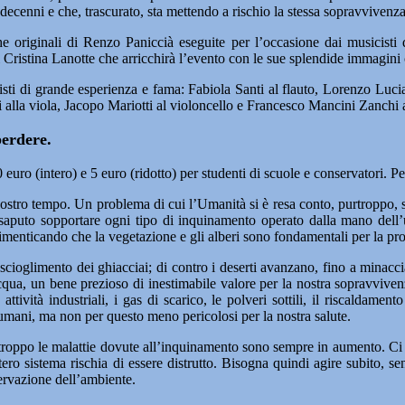
decenni e che, trascurato, sta mettendo a rischio la stessa sopravvivenza
che originali di Renzo Paniccià eseguite per l’occasione dai musicist
i Cristina Lanotte che arricchirà l’evento con le sue splendide immagini 
i di grande esperienza e fama: Fabiola Santi al flauto, Lorenzo Lucian
 alla viola, Jacopo Mariotti al violoncello e Francesco Mancini Zanchi 
erdere.
 10 euro (intero) e 5 euro (ridotto) per studenti di scuole e conservatori
nostro tempo. Un problema di cui l’Umanità si è resa conto, purtroppo, so
a saputo sopportare ogni tipo di inquinamento operato dalla mano dell
dimenticando che la vegetazione e gli alberi sono fondamentali per la pro
scioglimento dei ghiacciai; di contro i deserti avanzano, fino a minacc
L’acqua, un bene prezioso di inestimabile valore per la nostra sopravviv
tività industriali, i gas di scarico, le polveri sottili, il riscaldament
umani, ma non per questo meno pericolosi per la nostra salute.
troppo le malattie dovute all’inquinamento sono sempre in aumento. Ci s
ero sistema rischia di essere distrutto. Bisogna quindi agire subito, s
servazione dell’ambiente.