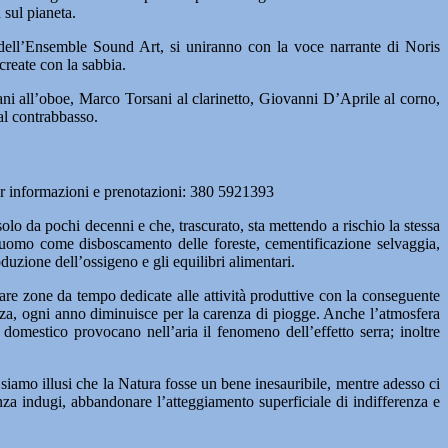
 sul pianeta.
i dell’Ensemble Sound Art, si uniranno con la voce narrante di Noris
create con la sabbia.
i all’oboe, Marco Torsani al clarinetto, Giovanni D’Aprile al corno,
al contrabbasso.
. Per informazioni e prenotazioni: 380 5921393
lo da pochi decenni e che, trascurato, sta mettendo a rischio la stessa
’uomo come disboscamento delle foreste, cementificazione selvaggia,
duzione dell’ossigeno e gli equilibri alimentari.
iare zone da tempo dedicate alle attività produttive con la conseguente
enza, ogni anno diminuisce per la carenza di piogge. Anche l’atmosfera
o domestico provocano nell’aria il fenomeno dell’effetto serra; inoltre
iamo illusi che la Natura fosse un bene inesauribile, mentre adesso ci
enza indugi, abbandonare l’atteggiamento superficiale di indifferenza e