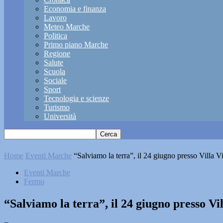
Economia e finanza
Lavoro
Meteo Marche
Politica
Primo piano Marche
Regione
Salute
Scuola
Sociale
Sport
Tecnologia e scienze
Turismo
Università
Home
Eventi Marche
“Salviamo la terra”, il 24 giugno presso Villa V
Eventi Marche
Fermo
“Salviamo la terra”, il 24 giugno presso Vi