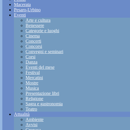
Macerata
Pesaro-Urbino
Eventi
Arte e cultura
Benessere
Categorie e luoghi
Cinema
Concerti
Concorsi
Convegni e seminari
Corsi
Danza
Eventi del mese
Festival
Mercatini
Mostre
Musica
Presentazione libri
Religione
Sagra e gastronomia
Teatro
Attualità
Ambiente
Avvisi
Cronaca