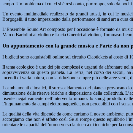
tempo. Un problema di cui ci si è resi conto, purtroppo, solo da pochi 
Un evento multimediale realizzato da grandi artisti, in cui le musi
Borgogelli, il tutto impreziosito dalla performance di sand art a cura d
L’Ensemble Sound Art composto per l’occasione è formato da musicist
Marco Bartolini al violino e Lucia Guerriri al violino, Tommaso Leoni
Un appuntamento con la grande musica e l’arte da non p
I biglietti sono acquistabili online sul circuito Ciaotickets al costo di
Il tema ecologico è uno dei più complessi e urgenti da affrontare nel 
sopravvivenza su questo pianeta. La Terra, nel corso dei secoli, h
incendi di varia natura, con la riduzione sempre più delle aree verdi, 
I cambiamenti climatici, il surriscaldamento del pianeta provocano lo 
diminuzione delle riserve idriche a disposizione della collettività. 
risente negativamente dell’intervento umano: lo smog prodotto dalle at
l’inquinamento da campi elettromagnetici, non percepibili con i sensi 
La qualità della vita dipende da come curiamo il nostro ambiente, pur
accorgiamo che non è affatto così. Se si rompe questo equilibrio l’int
orientare le capacità dell’uomo verso la ricerca di tecniche per la con