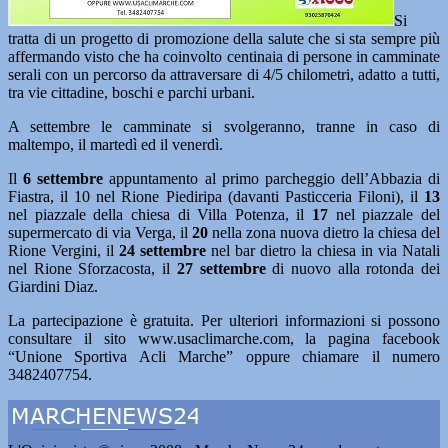
Si
tratta di un progetto di promozione della salute che si sta sempre più
affermando visto che ha coinvolto centinaia di persone in camminate
serali con un percorso da attraversare di 4/5 chilometri, adatto a tutti,
tra vie cittadine, boschi e parchi urbani.
A settembre le camminate si svolgeranno, tranne in caso di
maltempo, il martedì ed il venerdì.
Il
6 settembre
appuntamento al primo parcheggio dell’Abbazia di
Fiastra, il 10 nel Rione Piediripa (davanti Pasticceria Filoni), il
13
nel piazzale della chiesa di Villa Potenza, il
17
nel piazzale del
supermercato di via Verga, il
20
nella zona nuova dietro la chiesa del
Rione Vergini, il
24
settembre
nel bar dietro la chiesa in via Natali
nel Rione Sforzacosta, il
27
settembre
di nuovo alla rotonda dei
Giardini Diaz.
La partecipazione è gratuita. Per ulteriori informazioni si possono
consultare il sito www.usaclimarche.com, la pagina facebook
“Unione Sportiva Acli Marche” oppure chiamare il numero
3482407754.