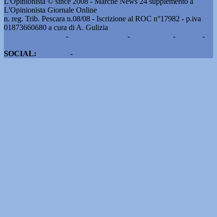
L'Opinionista © since 2008 - Marche News 24 supplemento a
L'Opinionista Giornale Online
n. reg. Trib. Pescara n.08/08 - Iscrizione al ROC n°17982 - p.iva
01873660680 a cura di A. Gulizia
Pubblicità e contatti
-
Notizie del giorno
-
Informazioni
-
Privacy
-
Cookie
SOCIAL:
Facebook
-
X