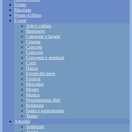
Fermo
Macerata
Pesaro-Urbino
Eventi
Arte e cultura
Benessere
Categorie e luoghi
Cinema
Concerti
Concorsi
Convegni e seminari
Corsi
Danza
Eventi del mese
Festival
Mercatini
Mostre
Musica
Presentazione libri
Religione
Sagra e gastronomia
Teatro
Attualità
Ambiente
Avvisi