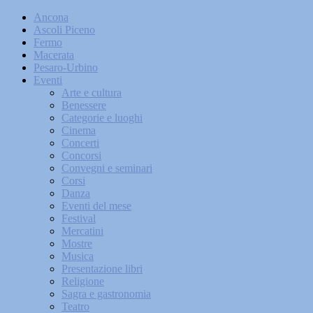
Ancona
Ascoli Piceno
Fermo
Macerata
Pesaro-Urbino
Eventi
Arte e cultura
Benessere
Categorie e luoghi
Cinema
Concerti
Concorsi
Convegni e seminari
Corsi
Danza
Eventi del mese
Festival
Mercatini
Mostre
Musica
Presentazione libri
Religione
Sagra e gastronomia
Teatro