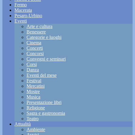
Fermo
Macerata
Pesaro-Urbino
Eventi
Arte e cultura
Benessere
Categorie e luoghi
Cinema
Concerti
Concorsi
Convegni e seminari
Corsi
Danza
Eventi del mese
Festival
Mercatini
Mostre
Musica
Presentazione libri
Religione
Sagra e gastronomia
Teatro
Attualità
Ambiente
Avvisi