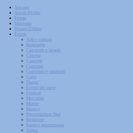
Ancona
Ascoli Piceno
Fermo
Macerata
Pesaro-Urbino
Eventi
Arte e cultura
Benessere
Categorie e luoghi
Cinema
Concerti
Concorsi
Convegni e seminari
Corsi
Danza
Eventi del mese
Festival
Mercatini
Mostre
Musica
Presentazione libri
Religione
Sagra e gastronomia
Teatro