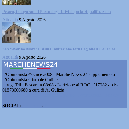
Pesaro, inaugurato il Parco degli Ulivi dopo la riqualificazione
Attualità
9 Agosto 2026
San Severino Marche, sisma: abitazione torna agibile a Colleluce
Attualità
9 Agosto 2026
L'Opinionista © since 2008 - Marche News 24 supplemento a
L'Opinionista Giornale Online
n. reg. Trib. Pescara n.08/08 - Iscrizione al ROC n°17982 - p.iva
01873660680 a cura di A. Gulizia
Pubblicità e contatti
-
Notizie del giorno
-
Informazioni
-
Privacy
-
Cookie
SOCIAL:
Facebook
-
X