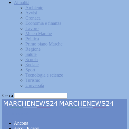
Attualità
Ambiente
Avvisi
Cronaca
Economia e finanza
Lavoro
Meteo Marche
Politica
Primo piano Marche
Regione
Salute
Scuola
Sociale
Sport
Tecnologia e scienze
Turismo
Università
Cerca
Marchenews24
Ancona
Ascoli Piceno