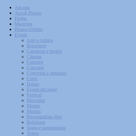
Ancona
Ascoli Piceno
Fermo
Macerata
Pesaro-Urbino
Eventi
Arte e cultura
Benessere
Categorie e luoghi
Cinema
Concerti
Concorsi
Convegni e seminari
Corsi
Danza
Eventi del mese
Festival
Mercatini
Mostre
Musica
Presentazione libri
Religione
Sagra e gastronomia
Teatro