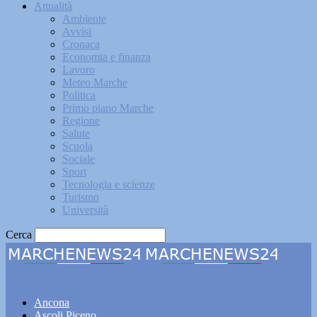
Attualità
Ambiente
Avvisi
Cronaca
Economia e finanza
Lavoro
Meteo Marche
Politica
Primo piano Marche
Regione
Salute
Scuola
Sociale
Sport
Tecnologia e scienze
Turismo
Università
Cerca
Marchenews24
Ancona
Ascoli Piceno