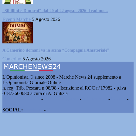
“Sibillini e Dintorni” dal 20 al 22 agosto 2026 il raduno...
Eventi Marche
5 Agosto 2026
A Camerino domani va in scena “Compagnia Amatoriale”
Camerino
5 Agosto 2026
L'Opinionista © since 2008 - Marche News 24 supplemento a
L'Opinionista Giornale Online
n. reg. Trib. Pescara n.08/08 - Iscrizione al ROC n°17982 - p.iva
01873660680 a cura di A. Gulizia
Pubblicità e contatti
-
Notizie del giorno
-
Informazioni
-
Privacy
-
Cookie
SOCIAL:
Facebook
-
X