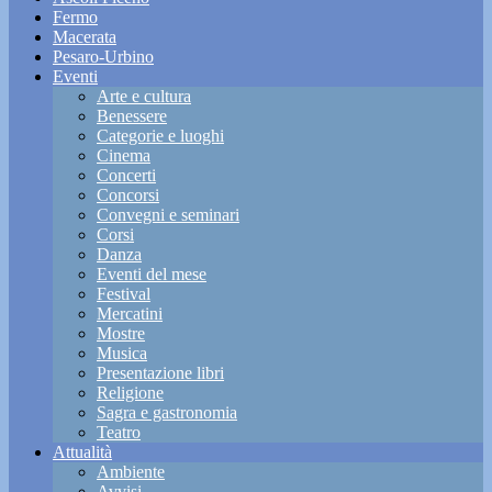
Fermo
Macerata
Pesaro-Urbino
Eventi
Arte e cultura
Benessere
Categorie e luoghi
Cinema
Concerti
Concorsi
Convegni e seminari
Corsi
Danza
Eventi del mese
Festival
Mercatini
Mostre
Musica
Presentazione libri
Religione
Sagra e gastronomia
Teatro
Attualità
Ambiente
Avvisi