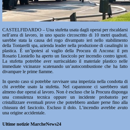
CASTELFIDARDO – Una stufetta usata dagli operai per riscaldarsi
nell’area di lavoro, in uno spazio circoscritto di 10 metri quadrati,
sarebbe stata la causa del rogo divampato ieri nello stabilimento
della Tontarelli spa, azienda leader nella produzione di casalinghi in
plastica. È un’ipotesi al vaglio della Procura di Ancona: il pm
Rosario Lioniello ha aperto un fascicolo per incendio contro ignoti.
La stufetta potrebbe aver surriscaldato il materiale plastico nelle
immediate vicinanze scatenando un’autocombustione che ha fatto
divampare le prime fiamme.
In questo caso si potrebbe ravvisare una imperizia nella condotta di
chi avrebbe usato la stufetta. Nel capannone ci sarebbero stati
almeno due operai al lavoro. Non è escluso che la Procura disponga
una consulenza tecnica oppure un incidente probatorio per
cristallizzare eventuali prove che potrebbero andare perse fino alla
chiusura del fascicolo. Escluso il dolo. L’incendio avrebbe avuto
una origine accidentale.
Ultime notizie MarcheNews24