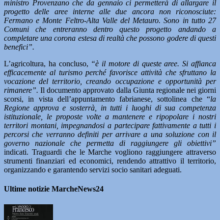
ministro Provenzano che da gennaio ci permetterà di allargare il
progetto delle aree interne alle due ancora non riconosciute:
Fermano e Monte Feltro-Alta Valle del Metauro. Sono in tutto 27
Comuni che entreranno dentro questo progetto andando a
completare una corona estesa di realtà che possono godere di questi
benefici”.
L’agricoltura, ha concluso,
“è il motore di queste aree. Si affianca
efficacemente al turismo perché favorisce attività che sfruttano la
vocazione del territorio, creando occupazione e opportunità per
rimanere”.
Il documento approvato dalla Giunta regionale nei giorni
scorsi, in vista dell’appuntamento fabrianese, sottolinea che “
la
Regione approva e sosterrà, in tutti i luoghi di sua competenza
istituzionale, le proposte volte a mantenere e ripopolare i nostri
territori montani, impegnandosi a partecipare fattivamente a tutti i
percorsi che verranno definiti per arrivare a una soluzione con il
governo nazionale che permetta di raggiungere gli obiettivi”
indicati. Traguardi che le Marche vogliono raggiungere attraverso
strumenti finanziari ed economici, rendendo attrattivo il territorio,
organizzando e garantendo servizi socio sanitari adeguati.
Ultime notizie MarcheNews24