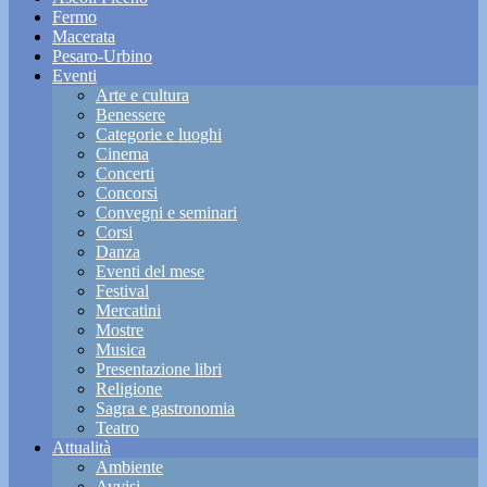
Fermo
Macerata
Pesaro-Urbino
Eventi
Arte e cultura
Benessere
Categorie e luoghi
Cinema
Concerti
Concorsi
Convegni e seminari
Corsi
Danza
Eventi del mese
Festival
Mercatini
Mostre
Musica
Presentazione libri
Religione
Sagra e gastronomia
Teatro
Attualità
Ambiente
Avvisi