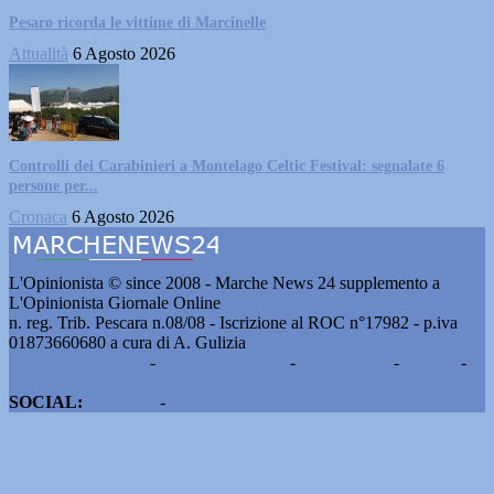
Pesaro ricorda le vittime di Marcinelle
Attualità
6 Agosto 2026
Controlli dei Carabinieri a Montelago Celtic Festival: segnalate 6
persone per...
Cronaca
6 Agosto 2026
L'Opinionista © since 2008 - Marche News 24 supplemento a
L'Opinionista Giornale Online
n. reg. Trib. Pescara n.08/08 - Iscrizione al ROC n°17982 - p.iva
01873660680 a cura di A. Gulizia
Pubblicità e contatti
-
Notizie del giorno
-
Informazioni
-
Privacy
-
Cookie
SOCIAL:
Facebook
-
X