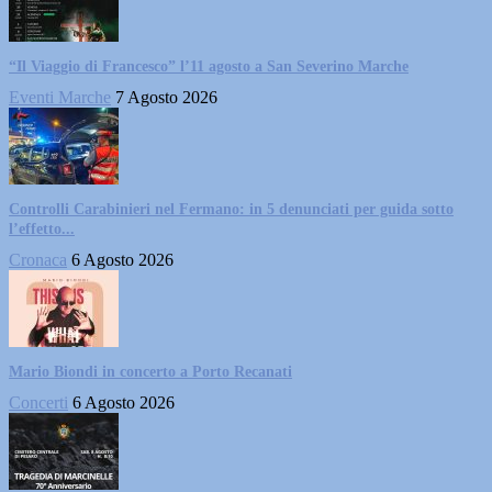
“Il Viaggio di Francesco” l’11 agosto a San Severino Marche
Eventi Marche
7 Agosto 2026
Controlli Carabinieri nel Fermano: in 5 denunciati per guida sotto
l’effetto...
Cronaca
6 Agosto 2026
Mario Biondi in concerto a Porto Recanati
Concerti
6 Agosto 2026