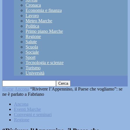
Cronaca
Economia e finanza
Lavoro
Meteo Marche
Politica
Primo piano Marche
Regione
Salute
Scuola
Sociale
Sport
Tecnologia e scienze
Turismo
Università
Home
Ancona
“Rivivere l’Appennino, il Paese che vogliamo”: se
ne è parlato a Fabriano
Ancona
Eventi Marche
Convegni e seminari
Regione