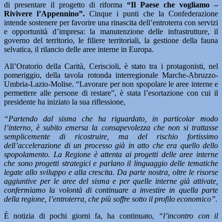
di presentare il progetto di riforma
“Il Paese che vogliamo –
Rivivere l’Appennino”.
Cinque i punti che la Confederazione
intende sostenere per favorire una rinascita dell’entroterra con servizi
e opportunità d’impresa: la manutenzione delle infrastrutture, il
governo del territorio, le filiere territoriali, la gestione della fauna
selvatica, il rilancio delle aree interne in Europa.
All’Oratorio della Carità, Ceriscioli, è stato tra i protagonisti, nel
pomeriggio, della tavola rotonda interregionale Marche-Abruzzo-
Umbria-Lazio-Molise. “Lavorare per non spopolare le aree interne e
permettere alle persone di restare”, è stata l’esortazione con cui il
presidente ha iniziato la sua riflessione,
“Partendo dal sisma che ha riguardato, in particolar modo
l’interno, è subito emersa la consapevolezza che non si trattasse
semplicemente di ricostruire, ma del rischio fortissimo
dell’accelerazione di un processo già in atto che era quello dello
spopolamento. La Regione è attenta ai progetti delle aree interne
che sono progetti strategici e parlano il linguaggio delle tematiche
legate allo sviluppo e alla crescita. Da parte nostra, oltre le risorse
aggiuntive per le aree del sisma e per quelle interne già attivate,
confermiamo la volontà di continuare a investire in quella parte
della regione, l’entroterra, che più soffre sotto il profilo economico”.
È notizia di pochi giorni fa, ha continuato,
“l’incontro con il