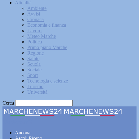
Attualità
Ambiente
Avvisi
Cronaca
Economia e finanza
Lavoro
Meteo Marche
Politica
Primo piano Marche
Regione
Salute
Scuola
Sociale
Sport
Tecnologia e scienze
Turismo
Università
Cerca
Marchenews24
Ancona
Ascoli Piceno