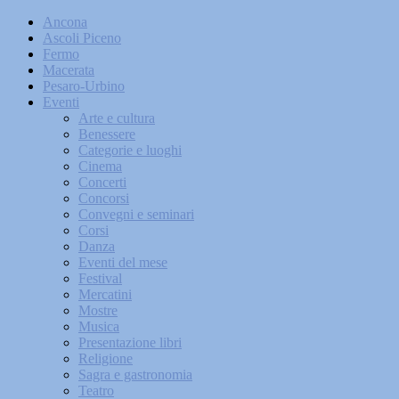
Ancona
Ascoli Piceno
Fermo
Macerata
Pesaro-Urbino
Eventi
Arte e cultura
Benessere
Categorie e luoghi
Cinema
Concerti
Concorsi
Convegni e seminari
Corsi
Danza
Eventi del mese
Festival
Mercatini
Mostre
Musica
Presentazione libri
Religione
Sagra e gastronomia
Teatro