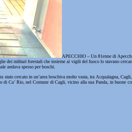
APECCHIO – Un 81enne di Apecchio, di
lie dei militari forestali che insieme ai vigili del fuoco lo stavano cerc
uale andava spesso per boschi.
 era stato cercato in un’area boschiva molto vasta, tra Acqualagna, Cagli,
sco di Ca’ Rio, nel Comune di Cagli, vicino alla sua Panda, in buone co