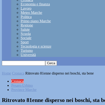
Economia e finanza
Lavoro
Meteo Marche
Politica
Primo piano Marche
Regione
Salute
Scuola
Sociale
Sport
Tecnologia e scienze
Turismo
Università
Home
Cronaca
Ritrovato 81enne disperso nei boschi, sta bene
Cronaca
Pesaro-Urbino
Province Marche
Ritrovato 81enne disperso nei boschi, sta 