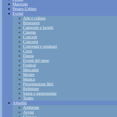
Macerata
Pesaro-Urbino
Eventi
Arte e cultura
Benessere
Categorie e luoghi
Cinema
Concerti
Concorsi
Convegni e seminari
Corsi
Danza
Eventi del mese
Festival
Mercatini
Mostre
Musica
Presentazione libri
Religione
Sagra e gastronomia
Teatro
Attualità
Ambiente
Avvisi
Cronaca