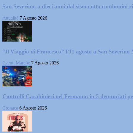
San Severino, a dieci anni dal sisma otto condomini ri
Attualità
7 Agosto 2026
“Il Viaggio di Francesco” l’11 agosto a San Severino
Eventi Marche
7 Agosto 2026
Controlli Carabinieri nel Fermano: in 5 denunciati per 
Cronaca
6 Agosto 2026