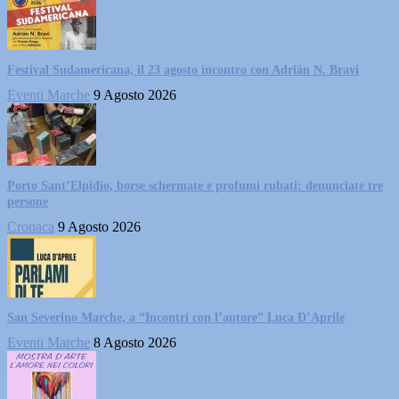
Festival Sudamericana, il 23 agosto incontro con Adrián N. Bravi
Eventi Marche
9 Agosto 2026
Porto Sant’Elpidio, borse schermate e profumi rubati: denunciate tre
persone
Cronaca
9 Agosto 2026
San Severino Marche, a “Incontri con l’autore” Luca D’Aprile
Eventi Marche
8 Agosto 2026