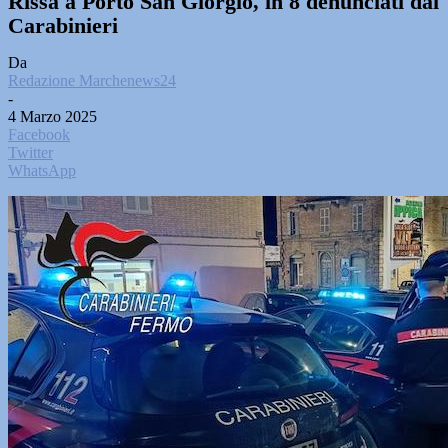
Rissa a Porto San Giorgio, in 8 denunciati dai
Carabinieri
Da
Redazione Marchenews24
-
4 Marzo 2025
Facebook
Twitter
WhatsApp