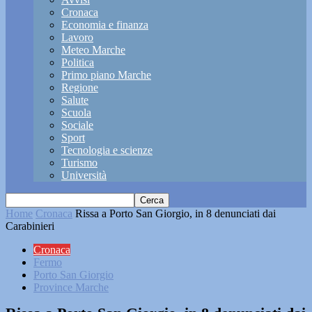
Cronaca
Economia e finanza
Lavoro
Meteo Marche
Politica
Primo piano Marche
Regione
Salute
Scuola
Sociale
Sport
Tecnologia e scienze
Turismo
Università
Home
Cronaca
Rissa a Porto San Giorgio, in 8 denunciati dai
Carabinieri
Cronaca
Fermo
Porto San Giorgio
Province Marche