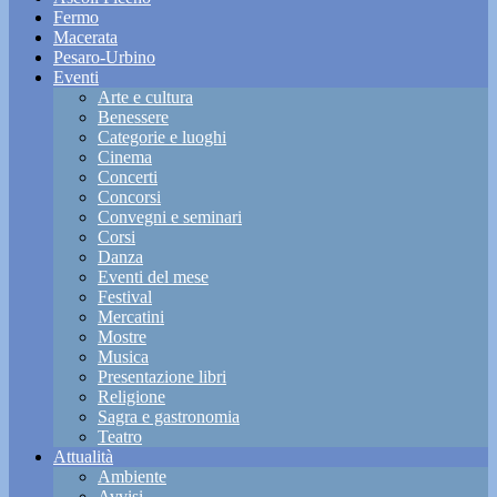
Fermo
Macerata
Pesaro-Urbino
Eventi
Arte e cultura
Benessere
Categorie e luoghi
Cinema
Concerti
Concorsi
Convegni e seminari
Corsi
Danza
Eventi del mese
Festival
Mercatini
Mostre
Musica
Presentazione libri
Religione
Sagra e gastronomia
Teatro
Attualità
Ambiente
Avvisi