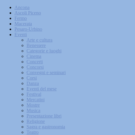
Ancona
Ascoli Piceno
Fermo
Macerata
Pesaro-Urbino
Eventi
Arte e cultura
Benessere
Categorie e luoghi
Cinema
Concerti
Concorsi
Convegni e seminari
Corsi
Danza
Eventi del mese
Festival
Mercatini
Mostre
Musica
Presentazione libri
Religione
Sagra e gastronomia
Teatro