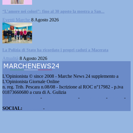
“L’amore nei colori”: fino al 30 agosto la mostra a San...
Eventi Marche
8 Agosto 2026
La Polizia di Stato ha ricordato i propri caduti a Macerata
Attualità
8 Agosto 2026
L'Opinionista © since 2008 - Marche News 24 supplemento a
L'Opinionista Giornale Online
n. reg. Trib. Pescara n.08/08 - Iscrizione al ROC n°17982 - p.iva
01873660680 a cura di A. Gulizia
Pubblicità e contatti
-
Notizie del giorno
-
Informazioni
-
Privacy
-
Cookie
SOCIAL:
Facebook
-
X