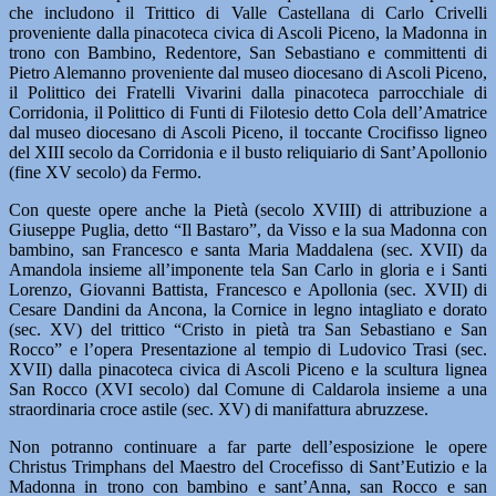
che includono il Trittico di Valle Castellana di Carlo Crivelli
proveniente dalla pinacoteca civica di Ascoli Piceno, la Madonna in
trono con Bambino, Redentore, San Sebastiano e committenti di
Pietro Alemanno proveniente dal museo diocesano di Ascoli Piceno,
il Polittico dei Fratelli Vivarini dalla pinacoteca parrocchiale di
Corridonia, il Polittico di Funti di Filotesio detto Cola dell’Amatrice
dal museo diocesano di Ascoli Piceno, il toccante Crocifisso ligneo
del XIII secolo da Corridonia e il busto reliquiario di Sant’Apollonio
(fine XV secolo) da Fermo.
Con queste opere anche la Pietà (secolo XVIII) di attribuzione a
Giuseppe Puglia, detto “Il Bastaro”, da Visso e la sua Madonna con
bambino, san Francesco e santa Maria Maddalena (sec. XVII) da
Amandola insieme all’imponente tela San Carlo in gloria e i Santi
Lorenzo, Giovanni Battista, Francesco e Apollonia (sec. XVII) di
Cesare Dandini da Ancona, la Cornice in legno intagliato e dorato
(sec. XV) del trittico “Cristo in pietà tra San Sebastiano e San
Rocco” e l’opera Presentazione al tempio di Ludovico Trasi (sec.
XVII) dalla pinacoteca civica di Ascoli Piceno e la scultura lignea
San Rocco (XVI secolo) dal Comune di Caldarola insieme a una
straordinaria croce astile (sec. XV) di manifattura abruzzese.
Non potranno continuare a far parte dell’esposizione le opere
Christus Trimphans del Maestro del Crocefisso di Sant’Eutizio e la
Madonna in trono con bambino e sant’Anna, san Rocco e san