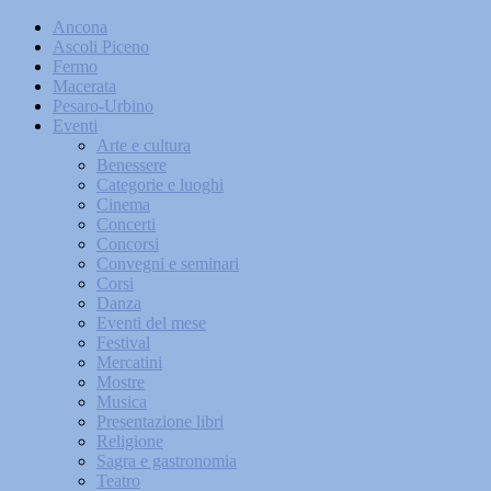
Ancona
Ascoli Piceno
Fermo
Macerata
Pesaro-Urbino
Eventi
Arte e cultura
Benessere
Categorie e luoghi
Cinema
Concerti
Concorsi
Convegni e seminari
Corsi
Danza
Eventi del mese
Festival
Mercatini
Mostre
Musica
Presentazione libri
Religione
Sagra e gastronomia
Teatro