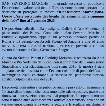
SAN SEVERINO MARCHE – Il grande successo di pubblico e
l’eccezionale valore artistico dell’esposizione hanno portato alla
decisione di prorogare la mostra
“Rinascimento Marchigiano.
Opere d’arte restaurate dai luoghi del sisma lungo i cammini
della fede” fino al 7 gennaio 2026.
L’esposizione, allestita nella prestigiosa Galleria d’Arte Moderna del
piano nobile del Palazzo Comunale di San Severino Marche, è
l’ultima e significativa tappa di un percorso itinerante partito da
Roma e già passato per Ascoli Piceno ed Ancona e che ad anno
nuovo supererà i confini nazionali per essere presentata con un
evento itinerante in Cina, Germania e Spagna.
Curata da Stefano Papetti e Pierluigi Moriconi e realizzata da Anci
Marche e Pio Sodalizio dei Piceni con il contributo del Commissario
Straordinario alla Ricostruzione post sisma 2016, la mostra è stata
ampiamente riconosciuta come l’evento culturale di punta dell’estate
marchigiana 2025, celebrando la rinascita del patrimonio storico-
artistico colpito dal sisma del 2016.
La proroga consentirà a un pubblico ancora più vasto di ammirare le
15 straordinarie opere che resteranno nelle sale espositive, grazie alla
rinnovata autorizzazione concessa dai proprietari. Le opere in mostra
sono testimonianze della ricchezza artistica del territorio, offrendo un
viaggio emozionante attraverso la pittura e la scultura marchigiana