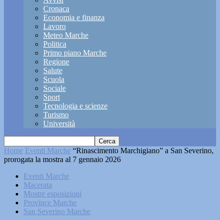
Cronaca
Economia e finanza
Lavoro
Meteo Marche
Politica
Primo piano Marche
Regione
Salute
Scuola
Sociale
Sport
Tecnologia e scienze
Turismo
Università
Home
Eventi Marche
“Rinascimento Marchigiano” a San Severino,
prorogata la mostra al 7 gennaio 2026
Eventi Marche
Macerata
Mostre esposizioni
Province Marche
San Severino Marche