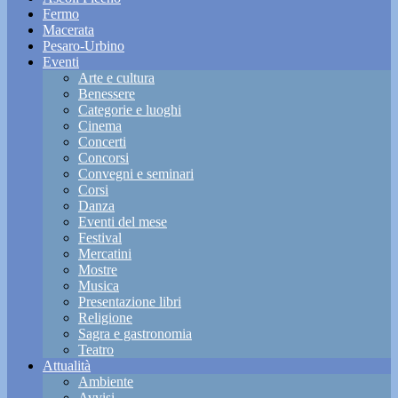
Fermo
Macerata
Pesaro-Urbino
Eventi
Arte e cultura
Benessere
Categorie e luoghi
Cinema
Concerti
Concorsi
Convegni e seminari
Corsi
Danza
Eventi del mese
Festival
Mercatini
Mostre
Musica
Presentazione libri
Religione
Sagra e gastronomia
Teatro
Attualità
Ambiente
Avvisi