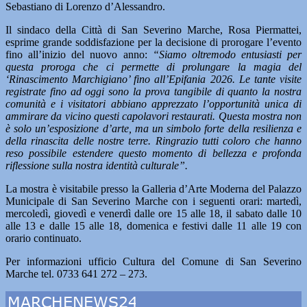
Sebastiano di Lorenzo d’Alessandro.
Il sindaco della Città di San Severino Marche, Rosa Piermattei,
esprime grande soddisfazione per la decisione di prorogare l’evento
fino all’inizio del nuovo anno:
“Siamo oltremodo entusiasti per
questa proroga che ci permette di prolungare la magia del
‘Rinascimento Marchigiano’ fino all’Epifania 2026. Le tante visite
registrate fino ad oggi sono la prova tangibile di quanto la nostra
comunità e i visitatori abbiano apprezzato l’opportunità unica di
ammirare da vicino questi capolavori restaurati. Questa mostra non
è solo un’esposizione d’arte, ma un simbolo forte della resilienza e
della rinascita delle nostre terre. Ringrazio tutti coloro che hanno
reso possibile estendere questo momento di bellezza e profonda
riflessione sulla nostra identità culturale”.
La mostra è visitabile presso la Galleria d’Arte Moderna del Palazzo
Municipale di San Severino Marche con i seguenti orari: martedì,
mercoledì, giovedì e venerdì dalle ore 15 alle 18, il sabato dalle 10
alle 13 e dalle 15 alle 18, domenica e festivi dalle 11 alle 19 con
orario continuato.
Per informazioni ufficio Cultura del Comune di San Severino
Marche tel. 0733 641 272 – 273.