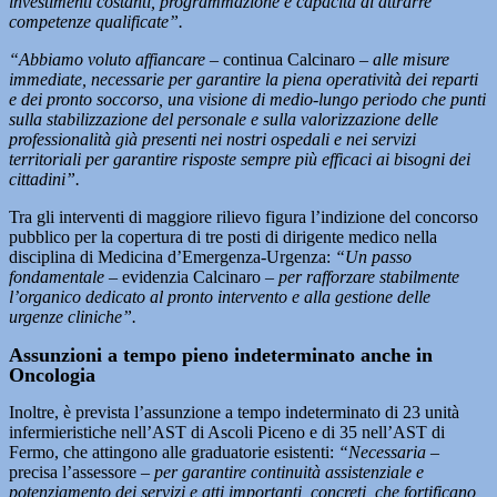
investimenti costanti, programmazione e capacità di attrarre
competenze qualificate”.
“Abbiamo voluto affiancare
– continua Calcinaro –
alle misure
immediate, necessarie per garantire la piena operatività dei reparti
e dei pronto soccorso, una visione di medio-lungo periodo che punti
sulla stabilizzazione del personale e sulla valorizzazione delle
professionalità già presenti nei nostri ospedali e nei servizi
territoriali per garantire risposte sempre più efficaci ai bisogni dei
cittadini”.
Tra gli interventi di maggiore rilievo figura l’indizione del concorso
pubblico per la copertura di tre posti di dirigente medico nella
disciplina di Medicina d’Emergenza-Urgenza:
“Un passo
fondamentale
– evidenzia Calcinaro –
per rafforzare stabilmente
l’organico dedicato al pronto intervento e alla gestione delle
urgenze cliniche”.
Assunzioni a tempo pieno indeterminato anche in
Oncologia
Inoltre, è prevista l’assunzione a tempo indeterminato di 23 unità
infermieristiche nell’AST di Ascoli Piceno e di 35 nell’AST di
Fermo, che attingono alle graduatorie esistenti:
“Necessaria
–
precisa l’assessore –
per garantire continuità assistenziale e
potenziamento dei servizi e atti importanti, concreti, che fortificano