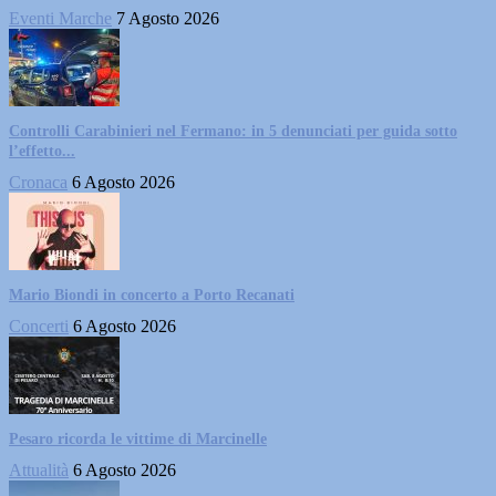
Eventi Marche
7 Agosto 2026
Controlli Carabinieri nel Fermano: in 5 denunciati per guida sotto
l’effetto...
Cronaca
6 Agosto 2026
Mario Biondi in concerto a Porto Recanati
Concerti
6 Agosto 2026
Pesaro ricorda le vittime di Marcinelle
Attualità
6 Agosto 2026