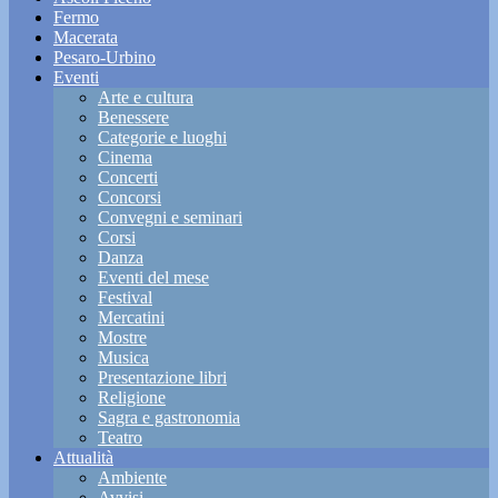
Fermo
Macerata
Pesaro-Urbino
Eventi
Arte e cultura
Benessere
Categorie e luoghi
Cinema
Concerti
Concorsi
Convegni e seminari
Corsi
Danza
Eventi del mese
Festival
Mercatini
Mostre
Musica
Presentazione libri
Religione
Sagra e gastronomia
Teatro
Attualità
Ambiente
Avvisi