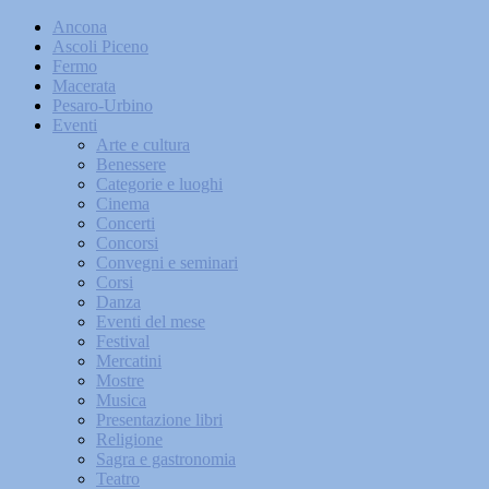
Ancona
Ascoli Piceno
Fermo
Macerata
Pesaro-Urbino
Eventi
Arte e cultura
Benessere
Categorie e luoghi
Cinema
Concerti
Concorsi
Convegni e seminari
Corsi
Danza
Eventi del mese
Festival
Mercatini
Mostre
Musica
Presentazione libri
Religione
Sagra e gastronomia
Teatro