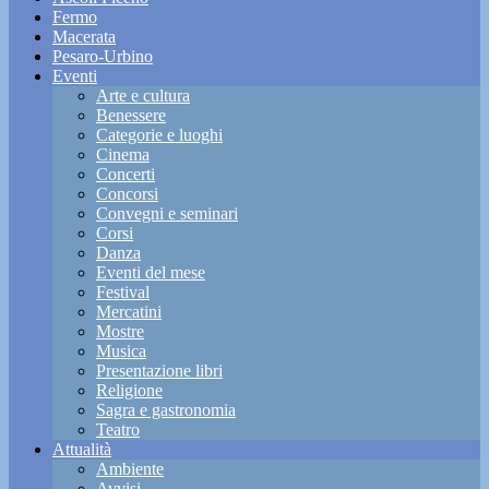
Fermo
Macerata
Pesaro-Urbino
Eventi
Arte e cultura
Benessere
Categorie e luoghi
Cinema
Concerti
Concorsi
Convegni e seminari
Corsi
Danza
Eventi del mese
Festival
Mercatini
Mostre
Musica
Presentazione libri
Religione
Sagra e gastronomia
Teatro
Attualità
Ambiente
Avvisi