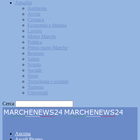
Attualità
Ambiente
Avvisi
Cronaca
Economia e finanza
Lavoro
Meteo Marche
Politica
Primo piano Marche
Regione
Salute
Scuola
Sociale
Sport
Tecnologia e scienze
Turismo
Università
Cerca
Marchenews24
Ancona
Ascoli Piceno