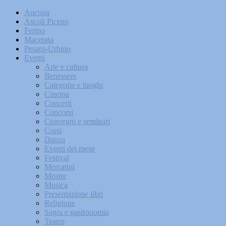
Ancona
Ascoli Piceno
Fermo
Macerata
Pesaro-Urbino
Eventi
Arte e cultura
Benessere
Categorie e luoghi
Cinema
Concerti
Concorsi
Convegni e seminari
Corsi
Danza
Eventi del mese
Festival
Mercatini
Mostre
Musica
Presentazione libri
Religione
Sagra e gastronomia
Teatro