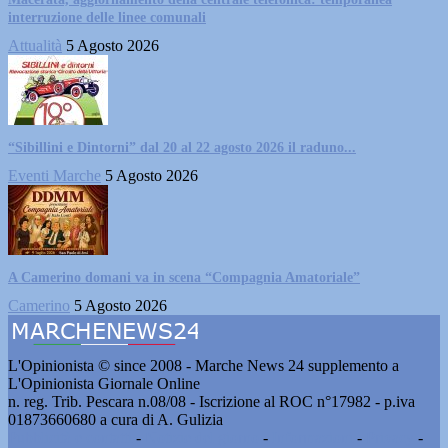
interruzione delle linee comunali
Attualità
5 Agosto 2026
“Sibillini e Dintorni” dal 20 al 22 agosto 2026 il raduno...
Eventi Marche
5 Agosto 2026
A Camerino domani va in scena “Compagnia Amatoriale”
Camerino
5 Agosto 2026
L'Opinionista © since 2008 - Marche News 24 supplemento a
L'Opinionista Giornale Online
n. reg. Trib. Pescara n.08/08 - Iscrizione al ROC n°17982 - p.iva
01873660680 a cura di A. Gulizia
Pubblicità e contatti
-
Notizie del giorno
-
Informazioni
-
Privacy
-