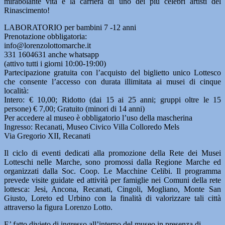
mirabolante vita e la carriera di uno dei più celebri artisti del
Rinascimento!
LABORATORIO per bambini 7 -12 anni
Prenotazione obbligatoria:
info@lorenzolottomarche.it
331 1604631 anche whatsapp
(attivo tutti i giorni 10:00-19:00)
Partecipazione gratuita con l’acquisto del biglietto unico Lottesco
che consente l’accesso con durata illimitata ai musei di cinque
località:
Intero: € 10,00; Ridotto (dai 15 ai 25 anni; gruppi oltre le 15
persone) € 7,00; Gratuito (minori di 14 anni)
Per accedere al museo è obbligatorio l’uso della mascherina
Ingresso: Recanati, Museo Civico Villa Colloredo Mels
Via Gregorio XII, Recanati
Il ciclo di eventi dedicati alla promozione della Rete dei Musei
Lotteschi nelle Marche, sono promossi dalla Regione Marche ed
organizzati dalla Soc. Coop. Le Macchine Celibi. Il programma
prevede visite guidate ed attività per famiglie nei Comuni della rete
lottesca: Jesi, Ancona, Recanati, Cingoli, Mogliano, Monte San
Giusto, Loreto ed Urbino con la finalità di valorizzare tali città
attraverso la figura Lorenzo Lotto.
E’ fatto divieto di ingresso all’interno del museo in presenza di