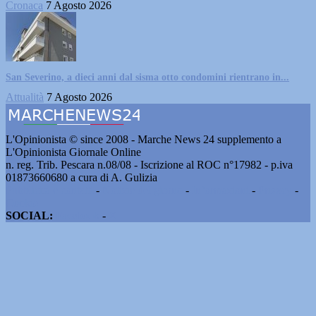
Cronaca
7 Agosto 2026
San Severino, a dieci anni dal sisma otto condomini rientrano in...
Attualità
7 Agosto 2026
L'Opinionista © since 2008 - Marche News 24 supplemento a
L'Opinionista Giornale Online
n. reg. Trib. Pescara n.08/08 - Iscrizione al ROC n°17982 - p.iva
01873660680 a cura di A. Gulizia
Pubblicità e contatti
-
Notizie del giorno
-
Informazioni
-
Privacy
-
Cookie
SOCIAL:
Facebook
-
X