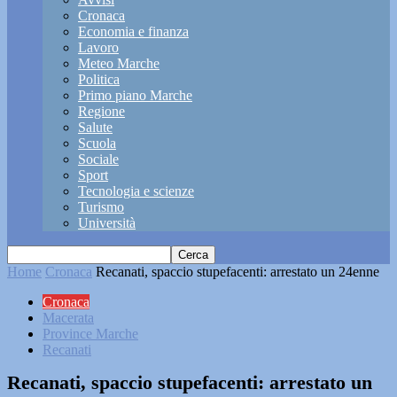
Cronaca
Economia e finanza
Lavoro
Meteo Marche
Politica
Primo piano Marche
Regione
Salute
Scuola
Sociale
Sport
Tecnologia e scienze
Turismo
Università
Home
Cronaca
Recanati, spaccio stupefacenti: arrestato un 24enne
Cronaca
Macerata
Province Marche
Recanati
Recanati, spaccio stupefacenti: arrestato un