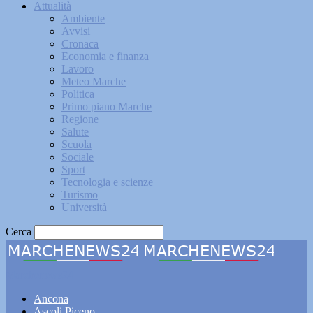
Attualità
Ambiente
Avvisi
Cronaca
Economia e finanza
Lavoro
Meteo Marche
Politica
Primo piano Marche
Regione
Salute
Scuola
Sociale
Sport
Tecnologia e scienze
Turismo
Università
Cerca
Marchenews24
Ancona
Ascoli Piceno