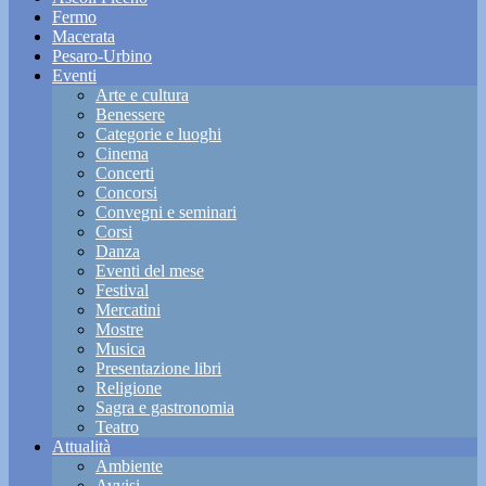
Fermo
Macerata
Pesaro-Urbino
Eventi
Arte e cultura
Benessere
Categorie e luoghi
Cinema
Concerti
Concorsi
Convegni e seminari
Corsi
Danza
Eventi del mese
Festival
Mercatini
Mostre
Musica
Presentazione libri
Religione
Sagra e gastronomia
Teatro
Attualità
Ambiente
Avvisi