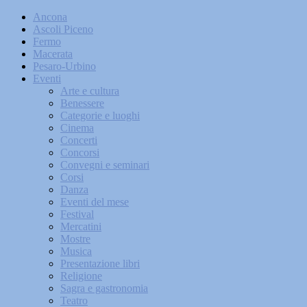
Ancona
Ascoli Piceno
Fermo
Macerata
Pesaro-Urbino
Eventi
Arte e cultura
Benessere
Categorie e luoghi
Cinema
Concerti
Concorsi
Convegni e seminari
Corsi
Danza
Eventi del mese
Festival
Mercatini
Mostre
Musica
Presentazione libri
Religione
Sagra e gastronomia
Teatro