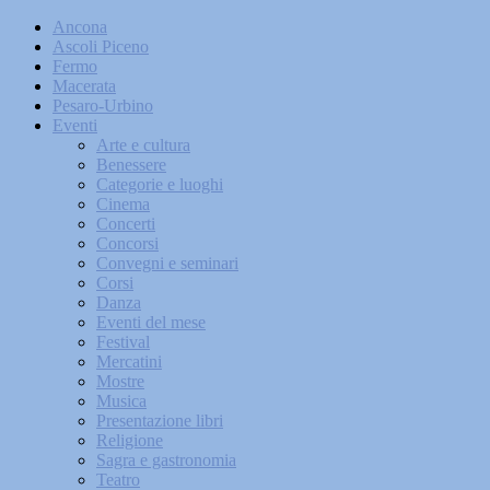
Ancona
Ascoli Piceno
Fermo
Macerata
Pesaro-Urbino
Eventi
Arte e cultura
Benessere
Categorie e luoghi
Cinema
Concerti
Concorsi
Convegni e seminari
Corsi
Danza
Eventi del mese
Festival
Mercatini
Mostre
Musica
Presentazione libri
Religione
Sagra e gastronomia
Teatro