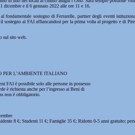
no in uno dei locali al chiuso attigui l’Orto. Sarà sempre possibile visita
31 dicembre e il 6 gennaio 2022 alle ore 11 e 16.
l fondamentale sostegno di Ferrarelle, partner degli eventi istituziona
l sostegno al FAI affiancandosi per la prima volta al progetto e di Pir
o sul sito web.
O PER L’AMBIENTE ITALIANO
Beni FAI è possibile solo alle persone in possesso
de è richiesta anche per l’ingresso ai Beni di
ass non è obbligatorio.
icembre
sidente 8 €; Studenti 11 €; Famiglie 35 €; Ridotto 0-5 anni gratuito; per