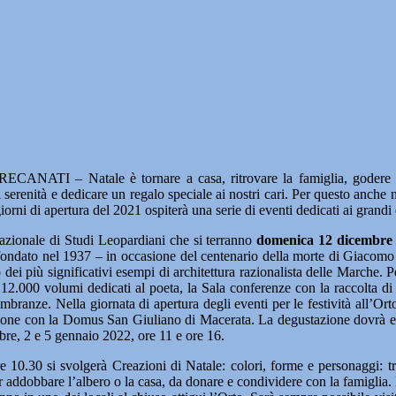
RECANATI – Natale è tornare a casa, ritrovare la famiglia, godere de
 serenità e dedicare un regalo speciale ai nostri cari. Per questo anche 
giorni di apertura del 2021 ospiterà una serie di eventi dedicati ai grandi 
Nazionale di Studi Leopardiani che si terranno
domenica 12 dicembre
tura fondato nel 1937 – in occasione del centenario della morte di Giaco
o dei più significativi esempi di architettura razionalista delle Marche. 
re 12.000 volumi dedicati al poeta, la Sala conferenze con la raccolta di 
mbranze. Nella giornata di apertura degli eventi per le festività all’Orto 
razione con la Domus San Giuliano di Macerata. La degustazione dovrà es
bre, 2 e 5 gennaio 2022, ore 11 e ore 16.
re 10.30 si svolgerà Creazioni di Natale: colori, forme e personaggi: tr
er addobbare l’albero o la casa, da donare e condividere con la famiglia.