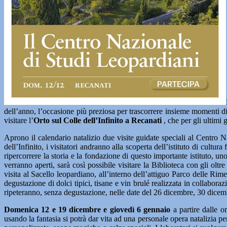
dell’anno, l’occasione più preziosa per trascorrere insieme momenti di
visitare l’
Orto sul Colle dell’Infinito a Recanati
, che per gli ultimi 
Aprono il calendario natalizio due visite guidate speciali al Centro 
dell’Infinito, i visitatori andranno alla scoperta dell’istituto di cul
ripercorrere la storia e la fondazione di questo importante istituto, un
verranno aperti, sarà così possibile visitare la Biblioteca con gli olt
visita al Sacello leopardiano, all’interno dell’attiguo Parco delle Rime
degustazione di dolci tipici, tisane e vin brulé realizzata in collabo
ripeteranno, senza degustazione, nelle date del 26 dicembre, 30 dicem
Domenica 12 e 19 dicembre e giovedì 6 gennaio
a partire dalle o
usando la fantasia si potrà dar vita ad una personale opera natalizia p