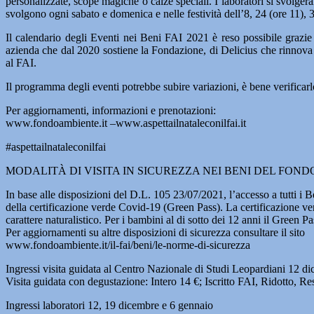
personalizzate, scope magiche o calze speciali. I laboratori si svolgeran
svolgono ogni sabato e domenica e nelle festività dell’8, 24 (ore 11), 
Il calendario degli Eventi nei Beni FAI 2021 è reso possibile grazie a
azienda che dal 2020 sostiene la Fondazione, di Delicius che rinnova i
al FAI.
Il programma degli eventi potrebbe subire variazioni, è bene verificarl
Per aggiornamenti, informazioni e prenotazioni:
www.fondoambiente.it –www.aspettailnataleconilfai.it
#aspettailnataleconilfai
MODALITÀ DI VISITA IN SICUREZZA NEI BENI DEL FOND
In base alle disposizioni del D.L. 105 23/07/2021, l’accesso a tutti i 
della certificazione verde Covid-19 (Green Pass). La certificazione ver
carattere naturalistico. Per i bambini al di sotto dei 12 anni il Green P
Per aggiornamenti su altre disposizioni di sicurezza consultare il sito
www.fondoambiente.it/il-fai/beni/le-norme-di-sicurezza
Ingressi visita guidata al Centro Nazionale di Studi Leopardiani 12 d
Visita guidata con degustazione: Intero 14 €; Iscritto FAI, Ridotto, Re
Ingressi laboratori 12, 19 dicembre e 6 gennaio