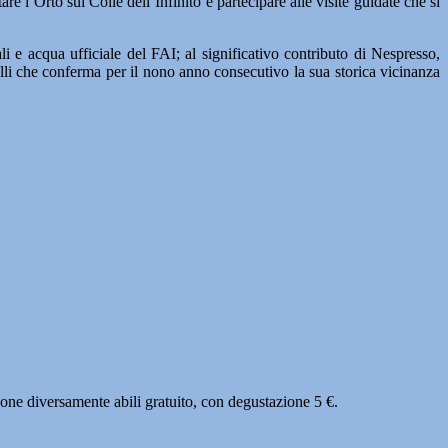
re l’Orto sul Colle dell’Infinito e partecipare alle visite guidate che si
li e acqua ufficiale del FAI; al significativo contributo di Nespresso,
elli che conferma per il nono anno consecutivo la sua storica vicinanza
sone diversamente abili gratuito, con degustazione 5 €.