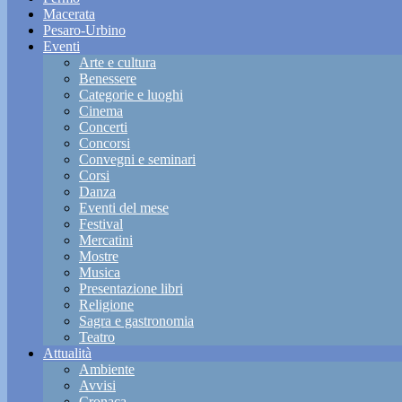
Macerata
Pesaro-Urbino
Eventi
Arte e cultura
Benessere
Categorie e luoghi
Cinema
Concerti
Concorsi
Convegni e seminari
Corsi
Danza
Eventi del mese
Festival
Mercatini
Mostre
Musica
Presentazione libri
Religione
Sagra e gastronomia
Teatro
Attualità
Ambiente
Avvisi
Cronaca