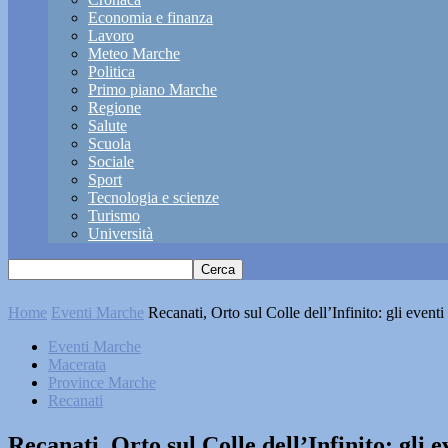
Economia e finanza
Lavoro
Meteo Marche
Politica
Primo piano Marche
Regione
Salute
Scuola
Sociale
Sport
Tecnologia e scienze
Turismo
Università
Home
Eventi Marche
Recanati, Orto sul Colle dell’Infinito: gli event
Eventi Marche
Macerata
Province Marche
Recanati
Recanati, Orto sul Colle dell’Infinito: gli 