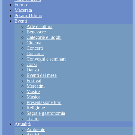
Fermo
Macerata
Pesaro-Urbino
Eventi
Arte e cultura
Benessere
Categorie e luoghi
Cinema
Concerti
Concorsi
Convegni e seminari
Corsi
Danza
Eventi del mese
Festival
Mercatini
Mostre
Musica
Presentazione libri
Religione
Sagra e gastronomia
Teatro
Attualità
Ambiente
Avvisi