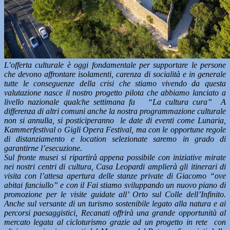
L’offerta culturale è oggi fondamentale per supportare le persone
che devono affrontare isolamenti, carenza di socialità e in generale
tutte le conseguenze della crisi che stiamo vivendo da questa
valutazione nasce il nostro progetto pilota che abbiamo lanciato a
livello nazionale qualche settimana fa “La cultura cura” A
differenza di altri comuni anche la nostra programmazione culturale
non si annulla, si posticiperanno le date di eventi come Lunaria,
Kammerfestival o Gigli Opera Festival, ma con le opportune regole
di distanziamento e location selezionate saremo in grado di
garantirne l’esecuzione.
Sul fronte musei si ripartirà appena possibile con iniziative mirate
nei nostri centri di cultura, Casa Leopardi amplierà gli itinerari di
visita con l’attesa apertura delle stanze private di Giacomo “ove
abitai fanciullo” e con il Fai stiamo sviluppando un nuovo piano di
promozione per le visite guidate all’ Orto sul Colle dell’Infinito.
Anche sul versante di un turismo sostenibile legato alla natura e ai
percorsi paesaggistici, Recanati offrirà una grande opportunità al
mercato legata al cicloturismo grazie ad un progetto in rete con