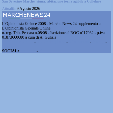
San Severino Marche, sisma: abitazione torna agibile a Colleluce
Attualità
9 Agosto 2026
L'Opinionista © since 2008 - Marche News 24 supplemento a
L'Opinionista Giornale Online
n. reg. Trib. Pescara n.08/08 - Iscrizione al ROC n°17982 - p.iva
01873660680 a cura di A. Gulizia
Pubblicità e contatti
-
Notizie del giorno
-
Informazioni
-
Privacy
-
Cookie
SOCIAL:
Facebook
-
X