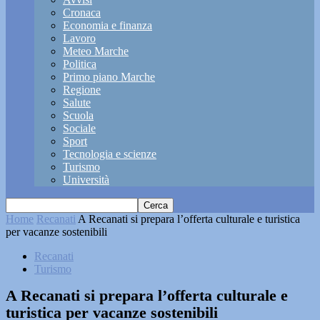
Cronaca
Economia e finanza
Lavoro
Meteo Marche
Politica
Primo piano Marche
Regione
Salute
Scuola
Sociale
Sport
Tecnologia e scienze
Turismo
Università
Home
Recanati
A Recanati si prepara l’offerta culturale e turistica
per vacanze sostenibili
Recanati
Turismo
A Recanati si prepara l’offerta culturale e
turistica per vacanze sostenibili