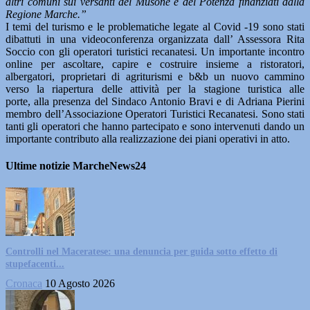
altri comuni sui versanti del Musone e del Potenza finanziati dalla
Regione Marche.”
I temi del turismo e le problematiche legate al Covid -19 sono stati
dibattuti in una videoconferenza organizzata dall’ Assessora Rita
Soccio con gli operatori turistici recanatesi. Un importante incontro
online per ascoltare, capire e costruire insieme a ristoratori,
albergatori, proprietari di agriturismi e b&b un nuovo cammino
verso la riapertura delle attività per la stagione turistica alle
porte, alla presenza del Sindaco Antonio Bravi e di Adriana Pierini
membro dell’Associazione Operatori Turistici Recanatesi. Sono stati
tanti gli operatori che hanno partecipato e sono intervenuti dando un
importante contributo alla realizzazione dei piani operativi in atto.
Ultime notizie MarcheNews24
Controlli nel Maceratese: una denuncia per guida sotto effetto di
stupefacenti...
Cronaca
10 Agosto 2026