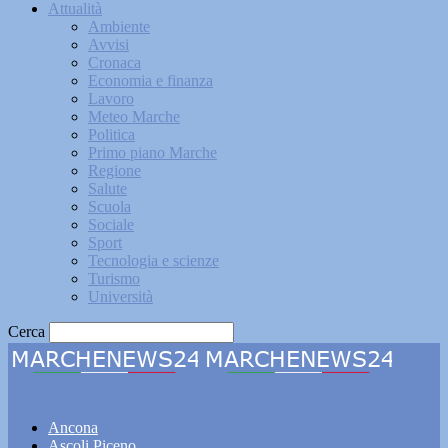
Attualità
Ambiente
Avvisi
Cronaca
Economia e finanza
Lavoro
Meteo Marche
Politica
Primo piano Marche
Regione
Salute
Scuola
Sociale
Sport
Tecnologia e scienze
Turismo
Università
Cerca
Marchenews24
Ancona
Ascoli Piceno