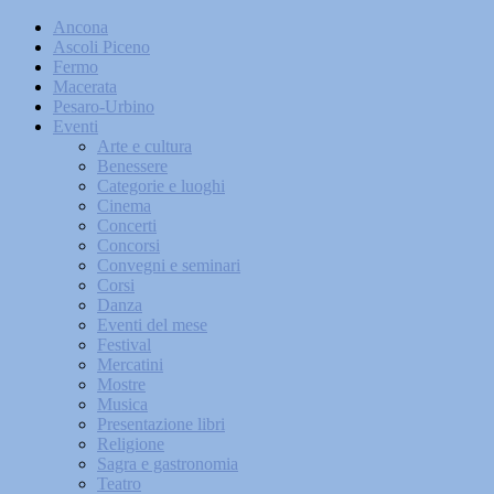
Ancona
Ascoli Piceno
Fermo
Macerata
Pesaro-Urbino
Eventi
Arte e cultura
Benessere
Categorie e luoghi
Cinema
Concerti
Concorsi
Convegni e seminari
Corsi
Danza
Eventi del mese
Festival
Mercatini
Mostre
Musica
Presentazione libri
Religione
Sagra e gastronomia
Teatro