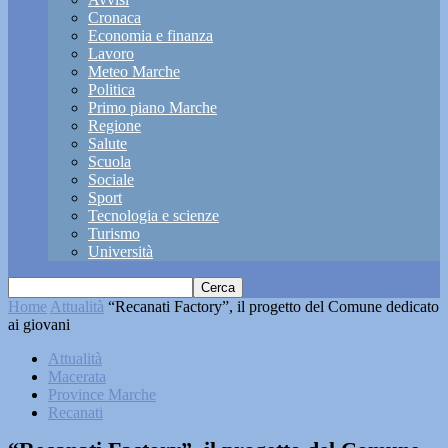
Cronaca
Economia e finanza
Lavoro
Meteo Marche
Politica
Primo piano Marche
Regione
Salute
Scuola
Sociale
Sport
Tecnologia e scienze
Turismo
Università
Home
Attualità
“Recanati Factory”, il progetto del Comune dedicato
ai giovani
Attualità
Macerata
Province Marche
Recanati