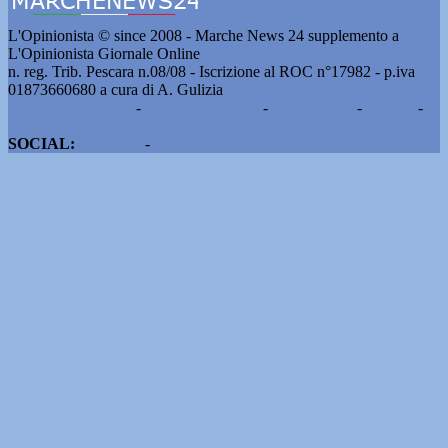
L'Opinionista © since 2008 - Marche News 24 supplemento a
L'Opinionista Giornale Online
n. reg. Trib. Pescara n.08/08 - Iscrizione al ROC n°17982 - p.iva
01873660680 a cura di A. Gulizia
Pubblicità e contatti
-
Notizie del giorno
-
Informazioni
-
Privacy
-
Cookie
SOCIAL:
Facebook
-
X