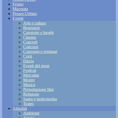
Fermo
Macerata
Pesaro-Urbino
Eventi
Arte e cultura
Benessere
Categorie e luoghi
Cinema
Concerti
Concorsi
Convegni e seminari
Corsi
Danza
Eventi del mese
Festival
Mercatini
Mostre
Musica
Presentazione libri
Religione
Sagra e gastronomia
Teatro
Attualità
Ambiente
Avvisi