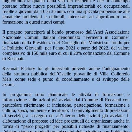
migliorando la qualità della vita dei residenti e che al contempo
possano offrire nuove possibilità imprenditoriali ed occupazionali
rivolte a giovani dai 16 ai 35 anni, con una spiccata propensione alle
tematiche ambientali e culturali, interessati ad approfondire una
formazione in questi nuovi campi.
Il progetto parteciperà al bando promosso dall’Anci Associazione
Nazionale Comuni Italiani denominato “Fermenti in Comune”
finanziato dalla Presidenza del Consiglio dei Ministri sul fondo per
le Politiche Giovanili, per l’anno 2021 e parte del 2022, del valore
complessivo di 150 mila euro di cui il 20% cofinanziato dal Comune
di Recanati.
Recanati Factory tra gli interventi prevede anche l’adeguamento
della struttura pubblica dell’Ostello giovanile di Villa Colloredo
Mels, come sede e punto di coordinamento e di sviluppo delle
azioni.
In programma sono pianificate le attività di formazione e
informazione sulle azioni già avviate dal Comune di Recanati con
particolare riferimento a: inclusione, partecipazione, formazione e
cultura, spazi, ambiente e territorio; il coinvolgimento di prestazioni
di servizio, a sostegno ed all’interno delle azioni già avviate; l’
elaborazione di proposte ed idee progettuali da organizzare anche in
forma di “parco-progetti” per possibili richieste di finanziamento;
l’elaborazione di modelli organizzativi della struttura con l’obiettivo