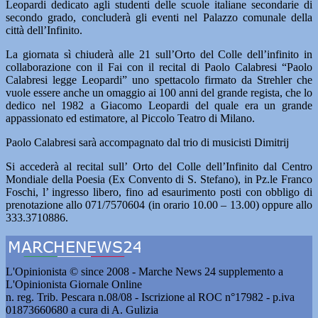
Leopardi dedicato agli studenti delle scuole italiane secondarie di
secondo grado, concluderà gli eventi nel Palazzo comunale della
città dell’Infinito.
La giornata sì chiuderà alle 21 sull’Orto del Colle dell’infinito in
collaborazione con il Fai con il recital di Paolo Calabresi “Paolo
Calabresi legge Leopardi” uno spettacolo firmato da Strehler che
vuole essere anche un omaggio ai 100 anni del grande regista, che lo
dedico nel 1982 a Giacomo Leopardi del quale era un grande
appassionato ed estimatore, al Piccolo Teatro di Milano.
Paolo Calabresi sarà accompagnato dal trio di musicisti Dimitrij
Si accederà al recital sull’ Orto del Colle dell’Infinito dal Centro
Mondiale della Poesia (Ex Convento di S. Stefano), in Pz.le Franco
Foschi, l’ ingresso libero, fino ad esaurimento posti con obbligo di
prenotazione allo 071/7570604 (in orario 10.00 – 13.00) oppure allo
333.3710886.
L'Opinionista © since 2008 - Marche News 24 supplemento a
L'Opinionista Giornale Online
n. reg. Trib. Pescara n.08/08 - Iscrizione al ROC n°17982 - p.iva
01873660680 a cura di A. Gulizia