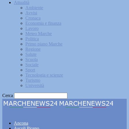
Attualità
Ambiente
Avvisi
Cronaca
Economia e finanza
Lavoro
Meteo Marche
Politica
Primo piano Marche
Regione
Salute
Scuola
Sociale
Sport
Tecnologia e scienze
Turismo
Università
Cerca
Marchenews24
Ancona
Ascoli Piceno