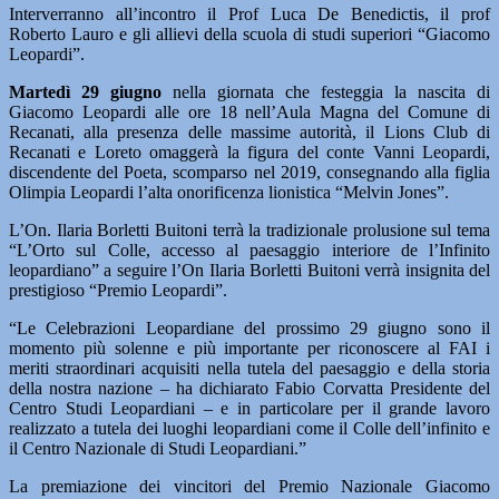
Interverranno all’incontro il Prof Luca De Benedictis, il prof
Roberto Lauro e gli allievi della scuola di studi superiori “Giacomo
Leopardi”.
Martedì 29 giugno
nella giornata che festeggia la nascita di
Giacomo Leopardi alle ore 18 nell’Aula Magna del Comune di
Recanati, alla presenza delle massime autorità, il Lions Club di
Recanati e Loreto omaggerà la figura del conte Vanni Leopardi,
discendente del Poeta, scomparso nel 2019, consegnando alla figlia
Olimpia Leopardi l’alta onorificenza lionistica “Melvin Jones”.
L’On. Ilaria Borletti Buitoni terrà la tradizionale prolusione sul tema
“L’Orto sul Colle, accesso al paesaggio interiore de l’Infinito
leopardiano” a seguire l’On Ilaria Borletti Buitoni verrà insignita del
prestigioso “Premio Leopardi”.
“Le Celebrazioni Leopardiane del prossimo 29 giugno sono il
momento più solenne e più importante per riconoscere al FAI i
meriti straordinari acquisiti nella tutela del paesaggio e della storia
della nostra nazione – ha dichiarato Fabio Corvatta Presidente del
Centro Studi Leopardiani – e in particolare per il grande lavoro
realizzato a tutela dei luoghi leopardiani come il Colle dell’infinito e
il Centro Nazionale di Studi Leopardiani.”
La premiazione dei vincitori del Premio Nazionale Giacomo