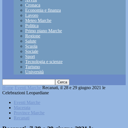
Cronaca
Economia e finanza
Lavoro
Meteo Marche
Politica
Primo piano Marche
Regione
Salute
Scuola
Sociale
Sport
Tecnologia e scienze
Turismo
Università
Home
Eventi Marche
Recanati, il 28 e 29 giugno 2021 le
Celebrazioni Leopardiane
Eventi Marche
Macerata
Province Marche
Recanati