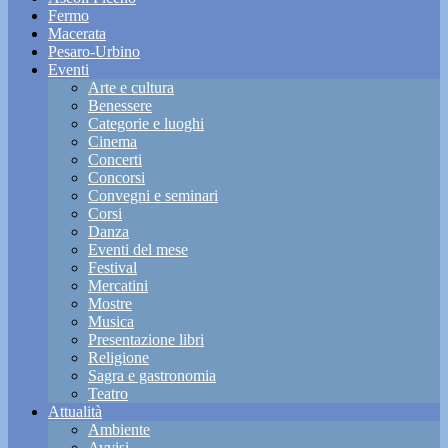
Fermo
Macerata
Pesaro-Urbino
Eventi
Arte e cultura
Benessere
Categorie e luoghi
Cinema
Concerti
Concorsi
Convegni e seminari
Corsi
Danza
Eventi del mese
Festival
Mercatini
Mostre
Musica
Presentazione libri
Religione
Sagra e gastronomia
Teatro
Attualità
Ambiente
Avvisi