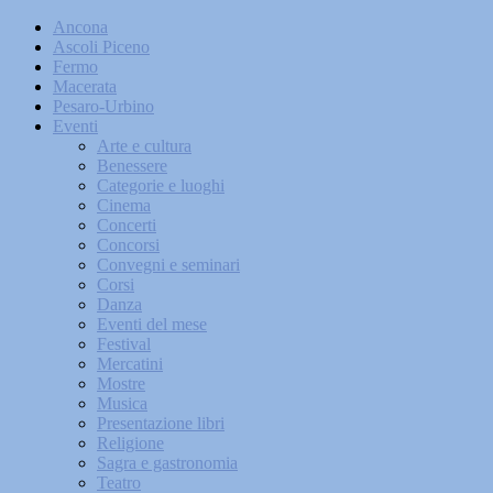
Ancona
Ascoli Piceno
Fermo
Macerata
Pesaro-Urbino
Eventi
Arte e cultura
Benessere
Categorie e luoghi
Cinema
Concerti
Concorsi
Convegni e seminari
Corsi
Danza
Eventi del mese
Festival
Mercatini
Mostre
Musica
Presentazione libri
Religione
Sagra e gastronomia
Teatro