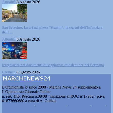
Attualità
8 Agosto 2026
San Severino, lavori nel plesso “Gentili”: le sezioni dell’Infanzia e
della...
Attualità
8 Agosto 2026
Irregolarità nei documenti di soggiorno: due denunce nel Fermano
Cronaca
8 Agosto 2026
L'Opinionista © since 2008 - Marche News 24 supplemento a
L'Opinionista Giornale Online
n. reg. Trib. Pescara n.08/08 - Iscrizione al ROC n°17982 - p.iva
01873660680 a cura di A. Gulizia
Pubblicità e contatti
-
Notizie del giorno
-
Informazioni
-
Privacy
-
Cookie