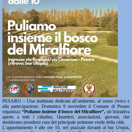
PESARO – Una mattinata dedicata all’ambiente, al senso civico e
alla partecipazione. Domenica 9 novembre il Comune di Pesaro
organizza
“Puliamo insieme il bosco del Miralfiore”,
un’iniziativa
aperta a tutti i cittadini, Quartieri, associazioni, giovani, che
desiderano prendersi cura del principale polmone verde della città.
L’appuntamento è alle ore 10, nel piazzale davanti al bar Utopia,