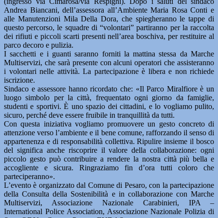
(ingresso via Cimarosa/via Respighi). Dopo i saluti del sindaco
Andrea Biancani, dell’assessora all’Ambiente Maria Rosa Conti e
alle Manutenzioni Mila Della Dora, che spiegheranno le tappe di
questo percorso, le squadre di “volontari” partiranno per la raccolta
dei rifiuti e piccoli scarti presenti nell’area boschiva, per restituire al
parco decoro e pulizia.
I sacchetti e i guanti saranno forniti la mattina stessa da Marche
Multiservizi, che sarà presente con alcuni operatori che assisteranno
i volontari nelle attività. La partecipazione è libera e non richiede
iscrizione.
Sindaco e assessore hanno ricordato che: «Il Parco Miralfiore è un
luogo simbolo per la città, frequentato ogni giorno da famiglie,
studenti e sportivi. È uno spazio dei cittadini, e lo vogliamo pulito,
sicuro, perché deve essere fruibile in tranquillità da tutti.
Con questa iniziativa vogliamo promuovere un gesto concreto di
attenzione verso l’ambiente e il bene comune, rafforzando il senso di
appartenenza e di responsabilità collettiva. Ripulire insieme il bosco
del significa anche riscoprire il valore della collaborazione: ogni
piccolo gesto può contribuire a rendere la nostra città più bella e
accogliente e sicura. Ringraziamo fin d’ora tutti coloro che
parteciperanno».
L’evento è organizzato dal Comune di Pesaro, con la partecipazione
della Consulta della Sostenibilità e in collaborazione con Marche
Multiservizi, Associazione Nazionale Carabinieri, IPA –
International Police Association, Associazione Nazionale Polizia di