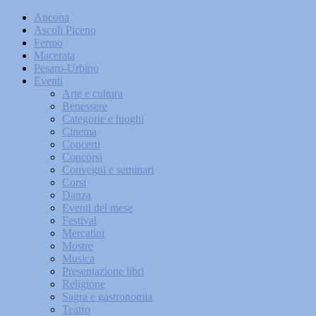
Ancona
Ascoli Piceno
Fermo
Macerata
Pesaro-Urbino
Eventi
Arte e cultura
Benessere
Categorie e luoghi
Cinema
Concerti
Concorsi
Convegni e seminari
Corsi
Danza
Eventi del mese
Festival
Mercatini
Mostre
Musica
Presentazione libri
Religione
Sagra e gastronomia
Teatro