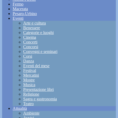
Fermo
Macerata
Pesaro-Urbino
Eventi
Arte e cultura
Benessere
Categorie e luoghi
Cinema
Concerti
Concorsi
Convegni e seminari
Corsi
Danza
Eventi del mese
Festival
Mercatini
Mostre
Musica
Presentazione libri
Religione
Sagra e gastronomia
Teatro
Attualità
Ambiente
Avvisi