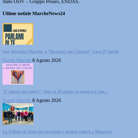
Stato ODV – Gruppo Pesaro, ENDAS.
Ultime notizie MarcheNews24
San Severino Marche, a “Incontri con l’autore” Luca D’Aprile
Eventi Marche
8 Agosto 2026
“L’amore nei colori”: fino al 30 agosto la mostra a San...
Eventi Marche
8 Agosto 2026
La Polizia di Stato ha ricordato i propri caduti a Macerata