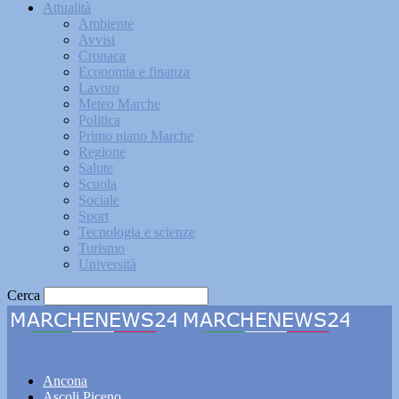
Attualità
Ambiente
Avvisi
Cronaca
Economia e finanza
Lavoro
Meteo Marche
Politica
Primo piano Marche
Regione
Salute
Scuola
Sociale
Sport
Tecnologia e scienze
Turismo
Università
Cerca
Marchenews24
Ancona
Ascoli Piceno