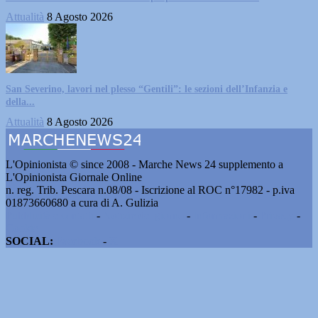
Attualità
8 Agosto 2026
San Severino, lavori nel plesso “Gentili”: le sezioni dell’Infanzia e
della...
Attualità
8 Agosto 2026
L'Opinionista © since 2008 - Marche News 24 supplemento a
L'Opinionista Giornale Online
n. reg. Trib. Pescara n.08/08 - Iscrizione al ROC n°17982 - p.iva
01873660680 a cura di A. Gulizia
Pubblicità e contatti
-
Notizie del giorno
-
Informazioni
-
Privacy
-
Cookie
SOCIAL:
Facebook
-
X