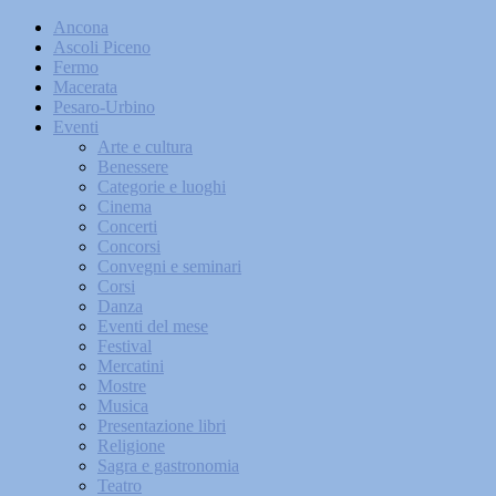
Ancona
Ascoli Piceno
Fermo
Macerata
Pesaro-Urbino
Eventi
Arte e cultura
Benessere
Categorie e luoghi
Cinema
Concerti
Concorsi
Convegni e seminari
Corsi
Danza
Eventi del mese
Festival
Mercatini
Mostre
Musica
Presentazione libri
Religione
Sagra e gastronomia
Teatro