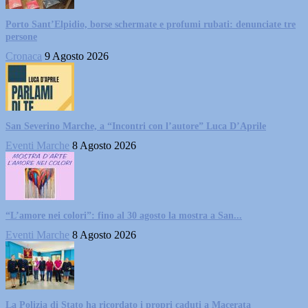
Porto Sant’Elpidio, borse schermate e profumi rubati: denunciate tre
persone
Cronaca
9 Agosto 2026
San Severino Marche, a “Incontri con l’autore” Luca D’Aprile
Eventi Marche
8 Agosto 2026
“L’amore nei colori”: fino al 30 agosto la mostra a San...
Eventi Marche
8 Agosto 2026
La Polizia di Stato ha ricordato i propri caduti a Macerata