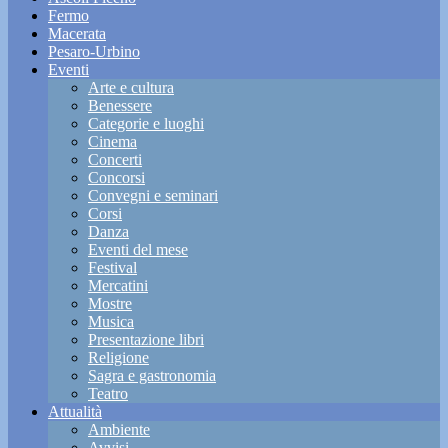
Fermo
Macerata
Pesaro-Urbino
Eventi
Arte e cultura
Benessere
Categorie e luoghi
Cinema
Concerti
Concorsi
Convegni e seminari
Corsi
Danza
Eventi del mese
Festival
Mercatini
Mostre
Musica
Presentazione libri
Religione
Sagra e gastronomia
Teatro
Attualità
Ambiente
Avvisi