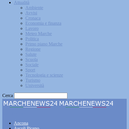
Attualità
Ambiente
Avvisi
Cronaca
Economia e finanza
Lavoro
Meteo Marche
Politica
Primo piano Marche
Regione
Salute
Scuola
Sociale
Sport
Tecnologia e scienze
Turismo
Università
Cerca
Marchenews24
Ancona
Ascoli Piceno