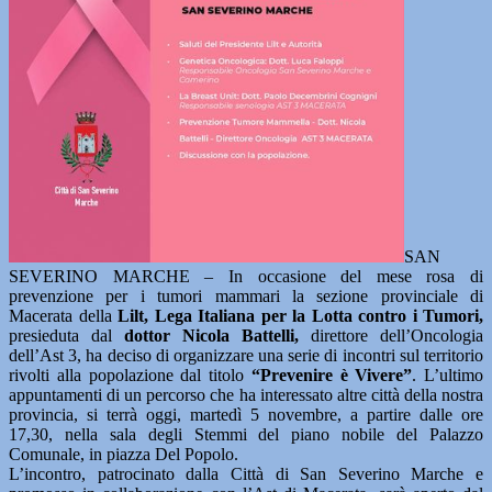
SAN
SEVERINO MARCHE – In occasione del mese rosa di
prevenzione per i tumori mammari la sezione provinciale di
Macerata della
Lilt, Lega Italiana per la Lotta contro i Tumori,
presieduta dal
dottor Nicola Battelli,
direttore dell’Oncologia
dell’Ast 3, ha deciso di organizzare una serie di incontri sul territorio
rivolti alla popolazione dal titolo
“Prevenire è Vivere”
. L’ultimo
appuntamenti di un percorso che ha interessato altre città della nostra
provincia, si terrà oggi, martedì 5 novembre, a partire dalle ore
17,30, nella sala degli Stemmi del piano nobile del Palazzo
Comunale, in piazza Del Popolo.
L’incontro, patrocinato dalla Città di San Severino Marche e