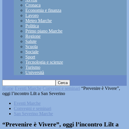
Cronaca
Economia e finanza
Lavoro
Meteo Marche
Politica
Primo piano Marche
Regione
Salute
Scuola
Sociale
Sport
Tecnologia e scienze
Turismo
Università
Home
Eventi Marche
Convegni e seminari
“Prevenire è Vivere”,
oggi l’incontro Lilt a San Severino
Eventi Marche
Convegni e seminari
San Severino Marche
“Prevenire è Vivere”, oggi l’incontro Lilt a