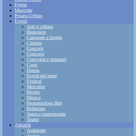
Fermo
Macerata
Pesaro-Urbino
Eventi
Arte e cultura
Benessere
Categorie e luoghi
Cinema
Concerti
Concorsi
Convegni e seminari
Corsi
Danza
Eventi del mese
Festival
Mercatini
Mostre
Musica
Presentazione libri
Religione
Sagra e gastronomia
Teatro
Attualità
Ambiente
Avvisi