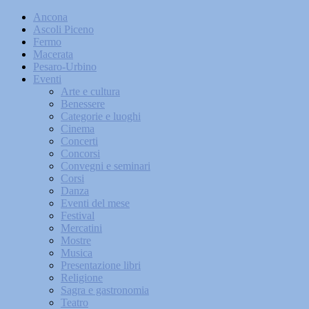
Ancona
Ascoli Piceno
Fermo
Macerata
Pesaro-Urbino
Eventi
Arte e cultura
Benessere
Categorie e luoghi
Cinema
Concerti
Concorsi
Convegni e seminari
Corsi
Danza
Eventi del mese
Festival
Mercatini
Mostre
Musica
Presentazione libri
Religione
Sagra e gastronomia
Teatro