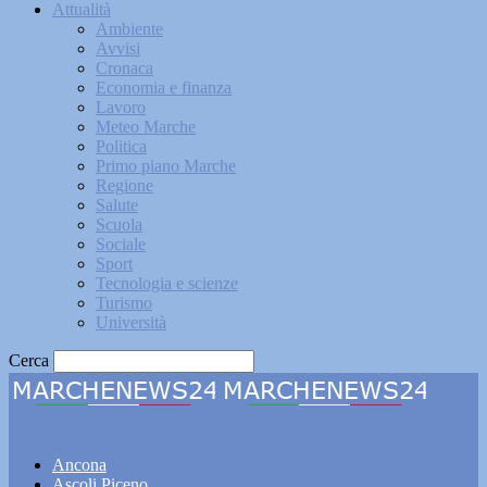
Attualità
Ambiente
Avvisi
Cronaca
Economia e finanza
Lavoro
Meteo Marche
Politica
Primo piano Marche
Regione
Salute
Scuola
Sociale
Sport
Tecnologia e scienze
Turismo
Università
Cerca
Marchenews24
Ancona
Ascoli Piceno