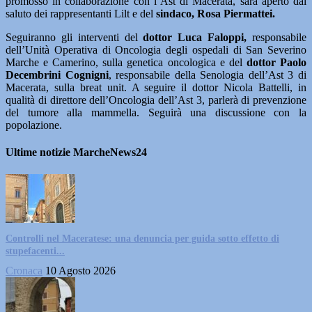
promosso in collaborazione con l’Ast di Macerata, sarà aperto dal
saluto dei rappresentanti Lilt e del
sindaco, Rosa Piermattei.
Seguiranno gli interventi del
dottor Luca Faloppi,
responsabile
dell’Unità Operativa di Oncologia degli ospedali di San Severino
Marche e Camerino, sulla genetica oncologica e del
dottor Paolo
Decembrini Cognigni
, responsabile della Senologia dell’Ast 3 di
Macerata, sulla breat unit. A seguire il dottor Nicola Battelli, in
qualità di direttore dell’Oncologia dell’Ast 3, parlerà di prevenzione
del tumore alla mammella. Seguirà una discussione con la
popolazione.
Ultime notizie MarcheNews24
Controlli nel Maceratese: una denuncia per guida sotto effetto di
stupefacenti...
Cronaca
10 Agosto 2026