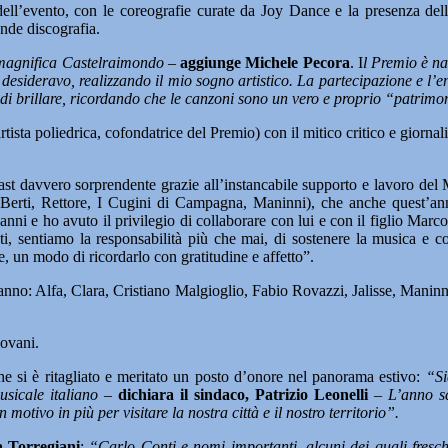
 dell’evento, con le coreografie curate da Joy Dance e la presenza del
nde discografia.
 magnifica Castelraimondo
–
aggiunge Michele Pecora
. I
l Premio è na
he desideravo, realizzando il mio sogno artistico. La partecipazione e l
di brillare, ricordando che le canzoni sono un vero e proprio “patrimo
tista poliedrica, cofondatrice del Premio) con il mitico critico e giorna
 cast davvero sorprendente grazie all’instancabile supporto e lavoro de
erti, Rettore, I Cugini di Campagna, Maninni), che anche quest’anno
nni e ho avuto il privilegio di collaborare con lui e con il figlio Marc
cati, sentiamo la responsabilità più che mai, di sostenere la musica e c
e, un modo di ricordarlo con gratitudine e affetto”.
iranno: Alfa, Clara, Cristiano Malgioglio, Fabio Rovazzi, Jalisse, Mani
iovani.
e si è ritagliato e meritato un posto d’onore nel panorama estivo:
“Si
usicale italiano –
dichiara il sindaco, Patrizio Leonelli
– L’anno sc
motivo in più per visitare la nostra città e il nostro territorio”.
a Torregiani
:
“Carlo Conti e nomi importanti, alcuni dei quali fresch