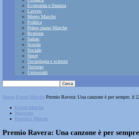
Economia e finanza
Lavoro
Meteo Marche
Politica
Primo piano Marche
Regione
Salute
Scuola
Sociale
Sport
Tecnologia e scienze
Turismo
Università
Home
Eventi Marche
Premio Ravera: Una canzone è per sempre, il 
Eventi Marche
Macerata
Province Marche
Premio Ravera: Una canzone è per sempre,