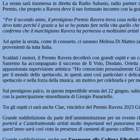
La serata sarà trasmessa in diretta da Radio Subasio, radio partner
Premio, che proprio a Ravera deve il suo fortunato incontro con la gra
“Per il secondo anno, il prestigioso Premio Ravera trova casa nella
devo tutto perché è grazie a lui se ho potuto fare nella vita quello c
conferma che il marchigiano Ravera ha permesso a moltissimi artisti 
Ad aprire la serata, come di consueto, ci saranno Melissa Di Matteo (ar
provenienti da tutta Italia.
Scaldati i motori, il Premio Ravera decollerà con grandi ospiti e un
Sanremo ha accompagnato il successo de Il Volo, Diodato, Orietta B
appassionata supervisione artistica: “Ho conosciuto personalmente Gia
per il mondo dello spettacolo, in questi anni così particolari e deli
spettacolo e nella forza della musica, un motivo per celebrarla e per m
Sul prestigioso palco, in questa imperdibile serata del 22 giugno, sal
con la partecipazione straordinaria di Giorgio Panariello.
Tra gli ospiti ci sarà anche Clae, vincitrice del Premio Ravera 2023 G
Grande soddisfazione da parte dell’amministrazione per un evento ch
porterà a Castelraimondo artisti molto importanti nel panorama m
quest’anno sarà così vista la presenza di cantanti di questo calibro. Un 
Grande soddisfazione anche per
l’assessore alla Cultura Elisabett