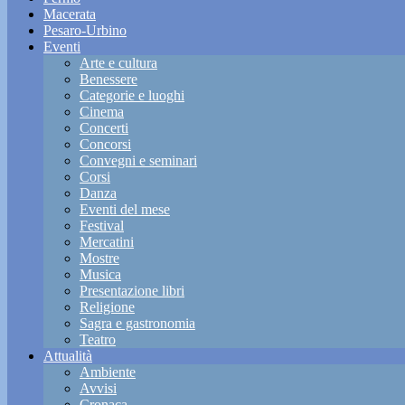
Macerata
Pesaro-Urbino
Eventi
Arte e cultura
Benessere
Categorie e luoghi
Cinema
Concerti
Concorsi
Convegni e seminari
Corsi
Danza
Eventi del mese
Festival
Mercatini
Mostre
Musica
Presentazione libri
Religione
Sagra e gastronomia
Teatro
Attualità
Ambiente
Avvisi
Cronaca