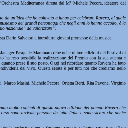
l’Orchestra Mediterranea diretta dal M° Michele Pecora, ideatore del
to da un’idea che ho coltivato a lungo per celebrare Ravera, al quale
’entusiasmo dei grandi personaggi che negli anni lo hanno accolto, è la
nio nazionale” da valorizzare”.
lista Dario Salvatori a introdurre giovani promesse della musica
l Manager Pasquale Mammaro (che nelle ultime edizioni del Festival di
 ha reso possibile la realizzazione del Premio con la sua attenta e
o quando prese il suo posto. Oggi nel ricordare quanto Ravera ha fatto
ondividerla dal vivo. Questa serata è per tutti noi che crediamo nello
nni, Marco Masini, Michele Pecora, Orietta Berti, Rita Pavone, Virginio
amo molto contenti di questa nuova edizione del premio Ravera che
orso sono arrivate persone da tutta Italia e sono sicuro che anche
i della partecipazione a Sanremo, sono la ciliegina sulla torta di un