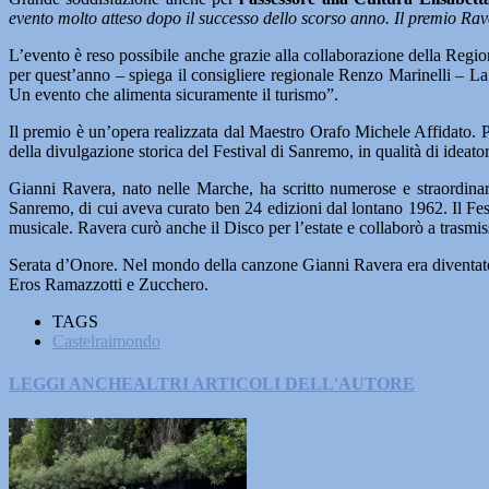
evento molto atteso dopo il successo dello scorso anno. Il premio Rav
L’evento è reso possibile anche grazie alla collaborazione della Regio
per quest’anno – spiega il consigliere regionale Renzo Marinelli – La p
Un evento che alimenta sicuramente il turismo”.
Il premio è un’opera realizzata dal Maestro Orafo Michele Affidato. P
della divulgazione storica del Festival di Sanremo, in qualità di ideator
Gianni Ravera, nato nelle Marche, ha scritto numerose e straordinarie
Sanremo, di cui aveva curato ben 24 edizioni dal lontano 1962. Il Fest
musicale. Ravera curò anche il Disco per l’estate e collaborò a trasmis
Serata d’Onore. Nel mondo della canzone Gianni Ravera era diventato u
Eros Ramazzotti e Zucchero.
TAGS
Castelraimondo
LEGGI ANCHE
ALTRI ARTICOLI DELL'AUTORE