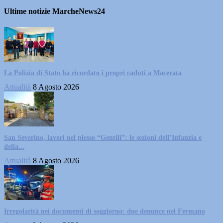
Ultime notizie MarcheNews24
La Polizia di Stato ha ricordato i propri caduti a Macerata
Attualità
8 Agosto 2026
San Severino, lavori nel plesso “Gentili”: le sezioni dell’Infanzia e
della...
Attualità
8 Agosto 2026
Irregolarità nei documenti di soggiorno: due denunce nel Fermano