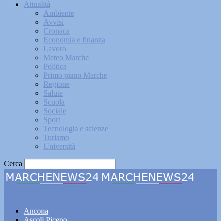
Attualità
Ambiente
Avvisi
Cronaca
Economia e finanza
Lavoro
Meteo Marche
Politica
Primo piano Marche
Regione
Salute
Scuola
Sociale
Sport
Tecnologia e scienze
Turismo
Università
Cerca
Marchenews24
Ancona
Ascoli Piceno