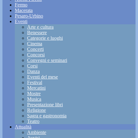
Fermo
Macerata
Pesaro-Urbino
Eventi
Arte e cultura
Benessere
Categorie e luoghi
Cinema
Concerti
Concorsi
Convegni e seminari
Corsi
Danza
Eventi del mese
Festival
Mercatini
Mostre
Musica
Presentazione libri
Religione
Sagra e gastronomia
Teatro
Attualità
Ambiente
Avvisi