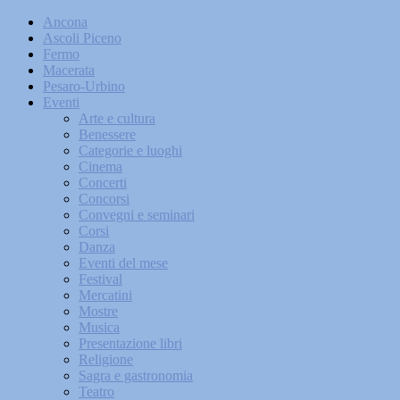
Ancona
Ascoli Piceno
Fermo
Macerata
Pesaro-Urbino
Eventi
Arte e cultura
Benessere
Categorie e luoghi
Cinema
Concerti
Concorsi
Convegni e seminari
Corsi
Danza
Eventi del mese
Festival
Mercatini
Mostre
Musica
Presentazione libri
Religione
Sagra e gastronomia
Teatro