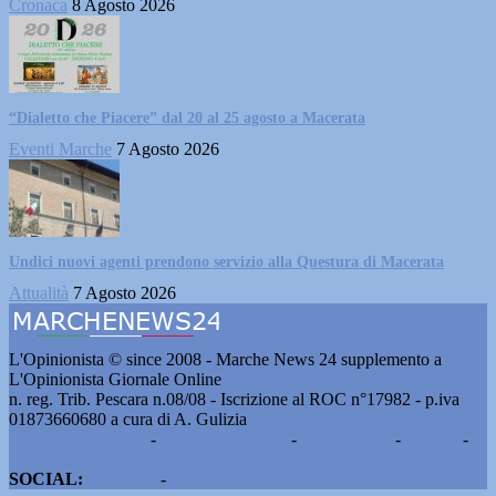
Cronaca
8 Agosto 2026
“Dialetto che Piacere” dal 20 al 25 agosto a Macerata
Eventi Marche
7 Agosto 2026
Undici nuovi agenti prendono servizio alla Questura di Macerata
Attualità
7 Agosto 2026
L'Opinionista © since 2008 - Marche News 24 supplemento a
L'Opinionista Giornale Online
n. reg. Trib. Pescara n.08/08 - Iscrizione al ROC n°17982 - p.iva
01873660680 a cura di A. Gulizia
Pubblicità e contatti
-
Notizie del giorno
-
Informazioni
-
Privacy
-
Cookie
SOCIAL:
Facebook
-
X