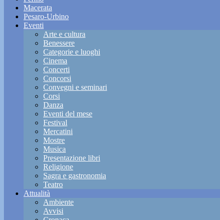
Macerata
Pesaro-Urbino
Eventi
Arte e cultura
Benessere
Categorie e luoghi
Cinema
Concerti
Concorsi
Convegni e seminari
Corsi
Danza
Eventi del mese
Festival
Mercatini
Mostre
Musica
Presentazione libri
Religione
Sagra e gastronomia
Teatro
Attualità
Ambiente
Avvisi
Cronaca