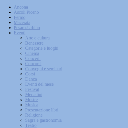
Ancona
Ascoli Piceno
Fermo
Macerata
Pesaro-Urbino
Eventi
Arte e cultura
Benessere
Categorie e luoghi
Cinema
Concerti
Concorsi
Convegni e seminari
Corsi
Danza
Eventi del mese
Festival
Mercatini
Mostre
Musica
Presentazione libri
Religione
Sagra e gastronomia
Teatro