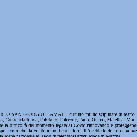
RTO SAN GIORGIO – AMAT – circuito multidisciplinare di teatro, 
ldo, Cupra Marittima, Fabriano, Falerone, Fano, Osimo, Matelica, Mon
nte la difficoltà del momento legata al Covid rinnovando e proteggend
 spettacolo che da ventidue anni è un fiore all’’occhiello della scena na
la scena nazionale ai lavori di talentuosi artisti Made in Marche.