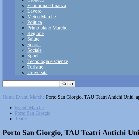
Economia e finanza
Lavoro
Meteo Marche
Politica
Primo piano Marche
Regione
Salute
Scuola
Sociale
Sport
Tecnologia e scienze
Turismo
Università
Home
Eventi Marche
Porto San Giorgio, TAU Teatri Antichi Uniti: a
Eventi Marche
Porto San Giorgio
Teatro
Porto San Giorgio, TAU Teatri Antichi Uni