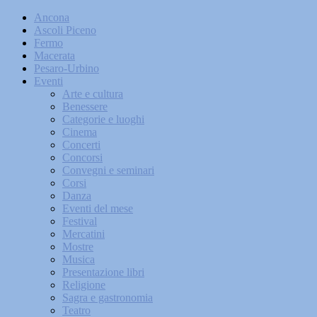
Ancona
Ascoli Piceno
Fermo
Macerata
Pesaro-Urbino
Eventi
Arte e cultura
Benessere
Categorie e luoghi
Cinema
Concerti
Concorsi
Convegni e seminari
Corsi
Danza
Eventi del mese
Festival
Mercatini
Mostre
Musica
Presentazione libri
Religione
Sagra e gastronomia
Teatro