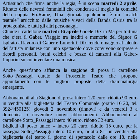
Artissunch che firma anche la regia, è in scena
martedì 2 aprile
.
Ritratto delle nevrosi femminili che condensa al meglio la comicità
della coppia Fo-Rame, Una giornata qualunque è un “match
teatrale” arricchito dalle musiche vivaci della Banda Osiris tra la
protagonista e tutti gli altri personaggi.
Chiude il cartellone
martedì 16 aprile
Gioele Dix in Ma per fortuna
che c’era il Gaber. Viaggio tra inediti e memorie del Signor G
ispirato al lavoro di Gaber e Luporini. Dix rende omaggio al talento
dell’artista milanese con uno spettacolo dove convivono sorprese e
ricordi personali, brani celebri e bozze di canzoni alla Gaber-
Luporini su cui inventare una musica.
Anche quest’anno affianca la stagione di prosa il cartellone
Sotto_Passaggi curato da Proscenio Teatro che propone
appuntamenti con le migliori proposte della drammaturgia
emergente.
Abbonamenti alla Stagione di prosa intero 120 euro, ridotto 90 euro
in vendita alla biglietteria del Teatro Comunale (orario 16-20, tel.
392/4450125) giovedì 2 novembre (rinnovi) e da venerdì 3 a
domenica 5 novembre nuovi abbonamenti. Abbonamento al
cartellone Sotto_Passaggi intero 40 euro, ridotto 32 euro.
Biglietti di posto unico – intero 20 euro, ridotto 15 euro, per la
rassegna Sotto_Passaggi intero 10 euro, ridotto 8 – in vendita alla
biglietteria del teatro il giorno di spettacolo dalle ore 18, nelle