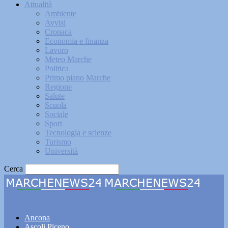
Attualità
Ambiente
Avvisi
Cronaca
Economia e finanza
Lavoro
Meteo Marche
Politica
Primo piano Marche
Regione
Salute
Scuola
Sociale
Sport
Tecnologia e scienze
Turismo
Università
Cerca
Marchenews24
Ancona
Ascoli Piceno