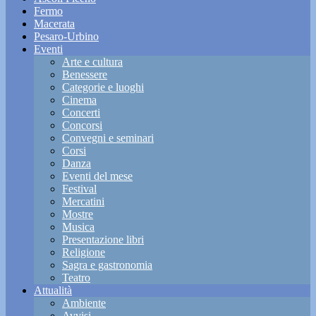
Fermo
Macerata
Pesaro-Urbino
Eventi
Arte e cultura
Benessere
Categorie e luoghi
Cinema
Concerti
Concorsi
Convegni e seminari
Corsi
Danza
Eventi del mese
Festival
Mercatini
Mostre
Musica
Presentazione libri
Religione
Sagra e gastronomia
Teatro
Attualità
Ambiente
Avvisi