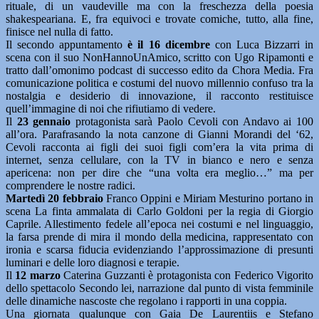
rituale, di un vaudeville ma con la freschezza della poesia
shakespeariana. E, fra equivoci e trovate comiche, tutto, alla fine,
finisce nel nulla di fatto.
Il secondo appuntamento
è il 16 dicembre
con Luca Bizzarri in
scena con il suo NonHannoUnAmico, scritto con Ugo Ripamonti e
tratto dall’omonimo podcast di successo edito da Chora Media. Fra
comunicazione politica e costumi del nuovo millennio confuso tra la
nostalgia e desiderio di innovazione, il racconto restituisce
quell’immagine di noi che rifiutiamo di vedere.
Il
23 gennaio
protagonista sarà Paolo Cevoli con Andavo ai 100
all’ora. Parafrasando la nota canzone di Gianni Morandi del ‘62,
Cevoli racconta ai figli dei suoi figli com’era la vita prima di
internet, senza cellulare, con la TV in bianco e nero e senza
apericena: non per dire che “una volta era meglio…” ma per
comprendere le nostre radici.
Martedì 20 febbraio
Franco Oppini e Miriam Mesturino portano in
scena La finta ammalata di Carlo Goldoni per la regia di Giorgio
Caprile. Allestimento fedele all’epoca nei costumi e nel linguaggio,
la farsa prende di mira il mondo della medicina, rappresentato con
ironia e scarsa fiducia evidenziando l’approssimazione di presunti
luminari e delle loro diagnosi e terapie.
Il
12 marzo
Caterina Guzzanti è protagonista con Federico Vigorito
dello spettacolo Secondo lei, narrazione dal punto di vista femminile
delle dinamiche nascoste che regolano i rapporti in una coppia.
Una giornata qualunque con Gaia De Laurentiis e Stefano