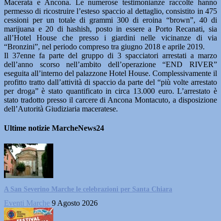
Macerata e Ancona. Le numerose testimonianze raccolte hanno
permesso di ricostruire l’esteso spaccio al dettaglio, consistito in 475
cessioni per un totale di grammi 300 di eroina “brown”, 40 di
marijuana e 20 di hashish, posto in essere a Porto Recanati, sia
all’Hotel House che presso i giardini nelle vicinanze di via
“Bronzini”, nel periodo compreso tra giugno 2018 e aprile 2019.
Il 37enne fa parte del gruppo di 3 spacciatori arrestati a marzo
dell’anno scorso nell’ambito dell’operazione “END RIVER”
eseguita all’interno del palazzone Hotel House. Complessivamente il
profitto tratto dall’attività di spaccio da parte del “più volte arrestato
per droga” è stato quantificato in circa 13.000 euro. L’arrestato è
stato tradotto presso il carcere di Ancona Montacuto, a disposizione
dell’Autorità Giudiziaria maceratese.
Ultime notizie MarcheNews24
A San Severino Marche le celebrazioni per Santa Chiara
Eventi Marche
9 Agosto 2026