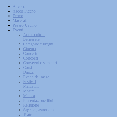
Ancona
Ascoli Piceno
Fermo
Macerata
Pesaro-Urbino
Eventi
Arte e cultura
Benessere
Categorie e luoghi
Cinema
Concerti
Concorsi
Convegni e seminari
Corsi
Danza
Eventi del mese
Festival
Mercatini
Mostre
Musica
Presentazione libri
Religione
Sagra e gastronomia
Teatro