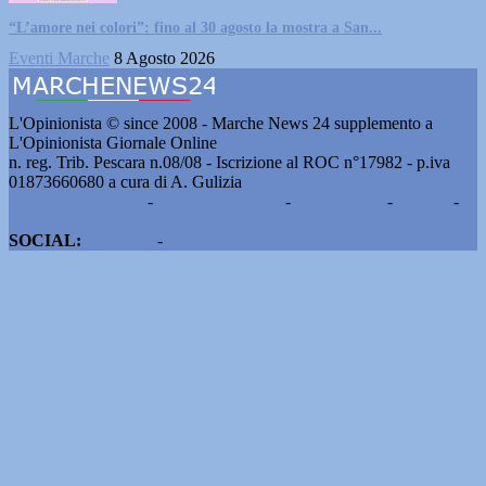
“L’amore nei colori”: fino al 30 agosto la mostra a San...
Eventi Marche
8 Agosto 2026
L'Opinionista © since 2008 - Marche News 24 supplemento a
L'Opinionista Giornale Online
n. reg. Trib. Pescara n.08/08 - Iscrizione al ROC n°17982 - p.iva
01873660680 a cura di A. Gulizia
Pubblicità e contatti
-
Notizie del giorno
-
Informazioni
-
Privacy
-
Cookie
SOCIAL:
Facebook
-
X