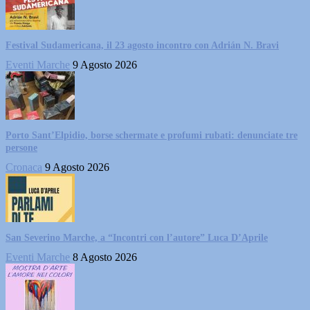
Festival Sudamericana, il 23 agosto incontro con Adrián N. Bravi
Eventi Marche
9 Agosto 2026
Porto Sant’Elpidio, borse schermate e profumi rubati: denunciate tre
persone
Cronaca
9 Agosto 2026
San Severino Marche, a “Incontri con l’autore” Luca D’Aprile
Eventi Marche
8 Agosto 2026