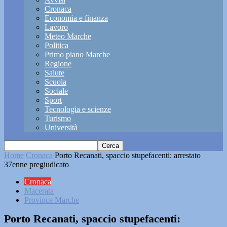
Cronaca
Economia e finanza
Lavoro
Meteo Marche
Politica
Primo piano Marche
Regione
Salute
Scuola
Sociale
Sport
Tecnologia e scienze
Turismo
Università
Home
Cronaca
Porto Recanati, spaccio stupefacenti: arrestato
37enne pregiudicato
Cronaca
Macerata
Province Marche
Porto Recanati, spaccio stupefacenti: