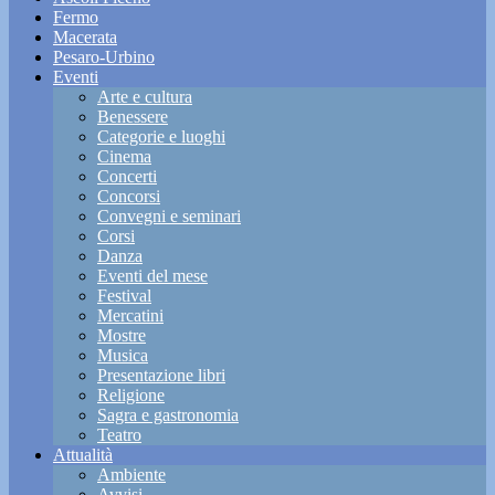
Fermo
Macerata
Pesaro-Urbino
Eventi
Arte e cultura
Benessere
Categorie e luoghi
Cinema
Concerti
Concorsi
Convegni e seminari
Corsi
Danza
Eventi del mese
Festival
Mercatini
Mostre
Musica
Presentazione libri
Religione
Sagra e gastronomia
Teatro
Attualità
Ambiente
Avvisi