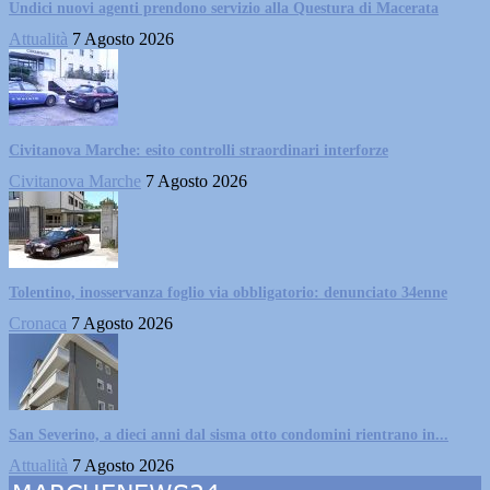
Undici nuovi agenti prendono servizio alla Questura di Macerata
Attualità
7 Agosto 2026
Civitanova Marche: esito controlli straordinari interforze
Civitanova Marche
7 Agosto 2026
Tolentino, inosservanza foglio via obbligatorio: denunciato 34enne
Cronaca
7 Agosto 2026
San Severino, a dieci anni dal sisma otto condomini rientrano in...
Attualità
7 Agosto 2026