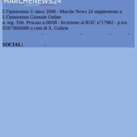
L'Opinionista © since 2008 - Marche News 24 supplemento a
L'Opinionista Giornale Online
n. reg. Trib. Pescara n.08/08 - Iscrizione al ROC n°17982 - p.iva
01873660680 a cura di A. Gulizia
Pubblicità e contatti
-
Notizie del giorno
-
Informazioni
-
Privacy
-
Cookie
SOCIAL:
Facebook
-
X