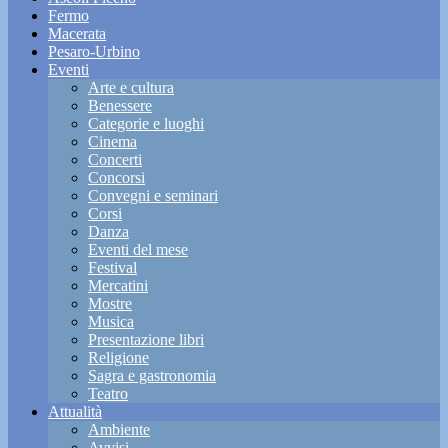
Fermo
Macerata
Pesaro-Urbino
Eventi
Arte e cultura
Benessere
Categorie e luoghi
Cinema
Concerti
Concorsi
Convegni e seminari
Corsi
Danza
Eventi del mese
Festival
Mercatini
Mostre
Musica
Presentazione libri
Religione
Sagra e gastronomia
Teatro
Attualità
Ambiente
Avvisi