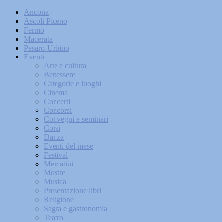
Ancona
Ascoli Piceno
Fermo
Macerata
Pesaro-Urbino
Eventi
Arte e cultura
Benessere
Categorie e luoghi
Cinema
Concerti
Concorsi
Convegni e seminari
Corsi
Danza
Eventi del mese
Festival
Mercatini
Mostre
Musica
Presentazione libri
Religione
Sagra e gastronomia
Teatro