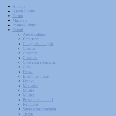
Ancona
Ascoli Piceno
Fermo
Macerata
Pesaro-Urbino
Eventi
Arte e cultura
Benessere
Categorie e luoghi
Cinema
Concerti
Concorsi
Convegni e seminari
Corsi
Danza
Eventi del mese
Festival
Mercatini
Mostre
Musica
Presentazione libri
Religione
Sagra e gastronomia
Teatro