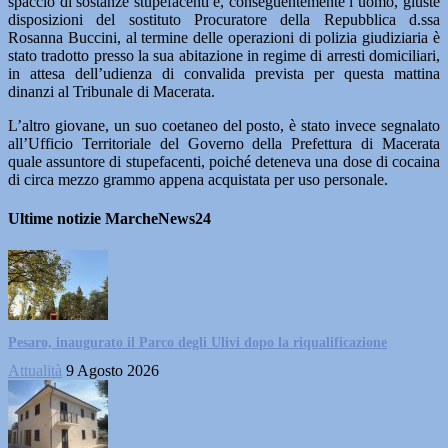
spaccio di sostanze stupefacenti e, conseguentemente l’uomo, giuste
disposizioni del sostituto Procuratore della Repubblica d.ssa
Rosanna Buccini, al termine delle operazioni di polizia giudiziaria è
stato tradotto presso la sua abitazione in regime di arresti domiciliari,
in attesa dell’udienza di convalida prevista per questa mattina
dinanzi al Tribunale di Macerata.
L’altro giovane, un suo coetaneo del posto, è stato invece segnalato
all’Ufficio Territoriale del Governo della Prefettura di Macerata
quale assuntore di stupefacenti, poiché deteneva una dose di cocaina
di circa mezzo grammo appena acquistata per uso personale.
Ultime notizie MarcheNews24
Pesaro, inaugurato il Parco degli Ulivi dopo la riqualificazione
Attualità
9 Agosto 2026