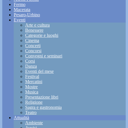
Fermo
Macerata
Pesaro-Urbino
Eventi
Arte e cultura
Benessere
Categorie e luoghi
Cinema
Concerti
Concorsi
Convegni e seminari
Corsi
Danza
Eventi del mese
Festival
Mercatini
Mostre
Musica
Presentazione libri
Religione
Sagra e gastronomia
Teatro
Attualità
Ambiente
Avvisi