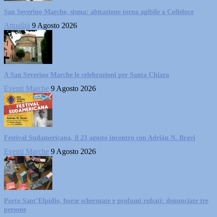
San Severino Marche, sisma: abitazione torna agibile a Colleluce
Attualità
9 Agosto 2026
A San Severino Marche le celebrazioni per Santa Chiara
Eventi Marche
9 Agosto 2026
Festival Sudamericana, il 23 agosto incontro con Adrián N. Bravi
Eventi Marche
9 Agosto 2026
Porto Sant’Elpidio, borse schermate e profumi rubati: denunciate tre
persone