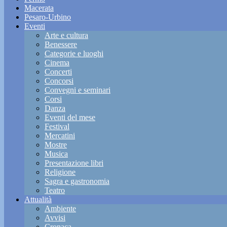
Macerata
Pesaro-Urbino
Eventi
Arte e cultura
Benessere
Categorie e luoghi
Cinema
Concerti
Concorsi
Convegni e seminari
Corsi
Danza
Eventi del mese
Festival
Mercatini
Mostre
Musica
Presentazione libri
Religione
Sagra e gastronomia
Teatro
Attualità
Ambiente
Avvisi
Cronaca