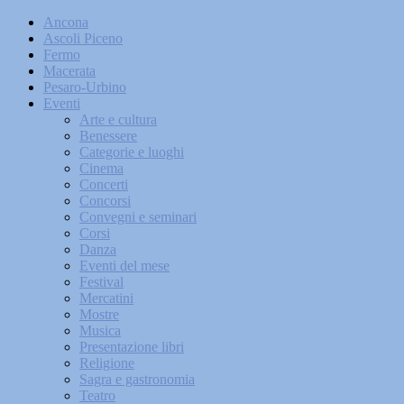
Ancona
Ascoli Piceno
Fermo
Macerata
Pesaro-Urbino
Eventi
Arte e cultura
Benessere
Categorie e luoghi
Cinema
Concerti
Concorsi
Convegni e seminari
Corsi
Danza
Eventi del mese
Festival
Mercatini
Mostre
Musica
Presentazione libri
Religione
Sagra e gastronomia
Teatro