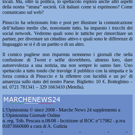
locali. Ma, oltre la politica, lo spettacolo esplora anche altri aspetti
della nostra “strana” società. Gli italiani come si esprimono? Come
comunicano sul web?
Pinuccio ha selezionato foto e post per illustrare la comunicazione
dell’italiano medio che, nonostante tutto, ha imparato i trucchi dei
social network. Vedremo quali sono le tattiche per rimorchiare un
partner, per diventare un cittadino attivo e quali sono le differenze di
linguaggio se si è di un partito o di un altro.
Il comico pugliese non risparmia nemmeno i giornali che nella
confusione di Tweet e selfie dovrebbero, almeno loro, dare
autorevolezza a una notizia, ma non sempre lo sanno fare. Uno
spettacolo a tutto tondo che travolge il pubblico con la simpatia e la
forza comica di Pinuccio e fa riflettere con lucidità e un po’ di
amarezza sullo stato del nostro Paese. Biglietto: 10 €. Botteghino –
tel. 0721 781341 – 329 1663410 (Metella).
L'Opinionista © since 2008 - Marche News 24 supplemento a
L'Opinionista Giornale Online
n. reg. Trib. Pescara n.08/08 - Iscrizione al ROC n°17982 - p.iva
01873660680 a cura di A. Gulizia
Pubblicità e contatti
-
Notizie del giorno
-
Informazioni
-
Privacy
-