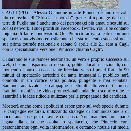
CAGLI (PU) – Alessio Giannone in arte Pinuccio è uno dei volti
più conosciuti di “Striscia la notizia” grazie ai reportage dalla sua
terra di Puglia ma è anche uno dei personaggi più amati e seguiti sui
social network. I suoi profili su Facebook, Twitter, YouTube contano
migliaia di fan e condivisioni. Ora Pinuccio arriva a teatro con uno
spettacolo nuovissimo ed esilarante che sta mietendo successi nella
sua prima tournée nazionale e sabato 9 aprile alle 21, sarà a Cagli
con la specialissima versione “Pinuccio chiama Cagli”.
Ci saranno le sue famose telefonate, un vero e proprio successo sul
web, che non risparmiano nessuno, politici locali e nazionali, con
momenti di puro spasso e tante frecciate verso i poteri forti. In 90
minuti di spettacolo arricchiti da tante immagini il pubblico sarà
condotto in un vortice satira politica, pungente e mai scontata.
Saranno analizzate le campagne elettorali attraverso i famosi
“santini”, manifesti e video promozionali andando a scoprire tutte le
assurdità e le idee ridicole utilizzate per la propaganda dei candidati.
Mostrerà anche come i politici si espongono sul web specie durante
le campagne elettorali, utilizzando strategie di comunicazione a di
poco fantasiose pur di avere consenso. Non mancherà una parte
legata alla città che ospita lo spettacolo, che Pinuccio cura
personalmente ogni volta informandosi e cercando notizie sui media