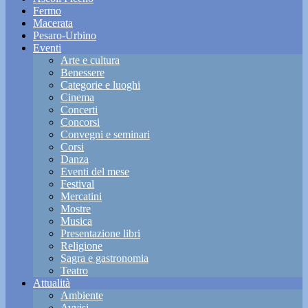
Fermo
Macerata
Pesaro-Urbino
Eventi
Arte e cultura
Benessere
Categorie e luoghi
Cinema
Concerti
Concorsi
Convegni e seminari
Corsi
Danza
Eventi del mese
Festival
Mercatini
Mostre
Musica
Presentazione libri
Religione
Sagra e gastronomia
Teatro
Attualità
Ambiente
Avvisi