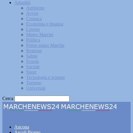
Attualità
Ambiente
Avvisi
Cronaca
Economia e finanza
Lavoro
Meteo Marche
Politica
Primo piano Marche
Regione
Salute
Scuola
Sociale
Sport
Tecnologia e scienze
Turismo
Università
Cerca
Marchenews24
Ancona
Ascoli Piceno