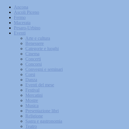
Ancona
Ascoli Piceno
Fermo
Macerata
Pesaro-Urbino
Eventi
Arte e cultura
Benessere
Categorie e luoghi
Cinema
Concerti
Concorsi
Convegni e seminari
Corsi
Danza
Eventi del mese
Festival
Mercatini
Mostre
Musica
Presentazione libri
Religione
Sagra e gastronomia
Teatro