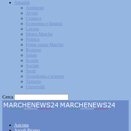
Attualità
Ambiente
Avvisi
Cronaca
Economia e finanza
Lavoro
Meteo Marche
Politica
Primo piano Marche
Regione
Salute
Scuola
Sociale
Sport
Tecnologia e scienze
Turismo
Università
Cerca
Marchenews24
Ancona
Ascoli Piceno