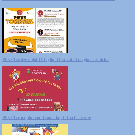
Pieve Toridens: dal 18 luglio il festival di magia e comicità
Pieve Torina, domani festa alla piscina benessere