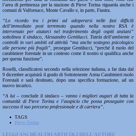
l’area di pertinenza per la stazione di Pieve Torina riguarda anche i
comuni di Valfornace, Monte Cavallo e, in parte, Fiastra.
“Lo ricordo tra i primi ad adoperarsi nelle fasi difficili
dell’immediato post terremoto quando nella nostra RSA è
intervenuto per aiutarci nel trasferimento degli ospiti anziani”
sottolinea il sindaco, Alessandro Gentilucci. Tutela dell’ambiente e
controlli in vari ambiti ed attività “ma anche sostegno psicologico
alle persone più fragili”,
prosegue Gentilucci, “perché il ruolo del
carabiniere forestale in un contesto come il nostro si qualifica anche
per questa funzione”.
Roselli, classificatosi secondo nella selezione italiana, a far data dal
9 dicembre acquisirà il grado di Sottotenente Arma Carabinieri ruolo
Forestali e sarà destinato, dopo una specifica formazione, ad un
nuovo incarico.
“A lui
– conclude il sindaco –
vanno i migliori auguri di tutta la
comunità di Pieve Torina e l’auspicio che possa proseguire con
successo il suo percorso professionale e di carriera”.
TAGS
Pieve Torina
LEGGI ANCHE
ALTRI ARTICOLI DELL'AUTORE