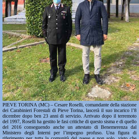
PIEVE TORINA (MC) – Cesare Roselli, comandante della stazione
dei Carabinieri Forestali di Pieve Torina, lascerà il suo incarico l’8
dicembre dopo ben 23 anni di servizio. Arrivato dopo il terremoto
del 1997, Roselli ha gestito le fasi critiche di questo sisma e di quello
del 2016 conseguendo anche un attestato di Benemerenza dal
Ministero degli Interni per l’impegno profuso. Una figura di
riferimento per tutta la comunità del paese e non solo, visto che