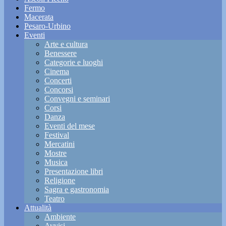
Fermo
Macerata
Pesaro-Urbino
Eventi
Arte e cultura
Benessere
Categorie e luoghi
Cinema
Concerti
Concorsi
Convegni e seminari
Corsi
Danza
Eventi del mese
Festival
Mercatini
Mostre
Musica
Presentazione libri
Religione
Sagra e gastronomia
Teatro
Attualità
Ambiente
Avvisi