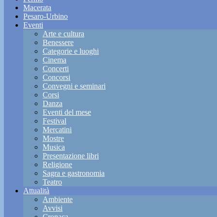
Macerata
Pesaro-Urbino
Eventi
Arte e cultura
Benessere
Categorie e luoghi
Cinema
Concerti
Concorsi
Convegni e seminari
Corsi
Danza
Eventi del mese
Festival
Mercatini
Mostre
Musica
Presentazione libri
Religione
Sagra e gastronomia
Teatro
Attualità
Ambiente
Avvisi
Cronaca