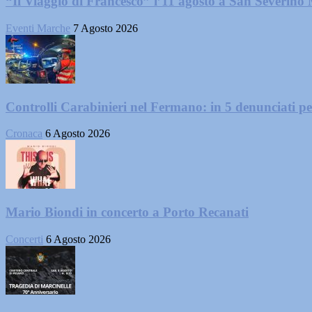
“Il Viaggio di Francesco” l’11 agosto a San Severino
Eventi Marche
7 Agosto 2026
Controlli Carabinieri nel Fermano: in 5 denunciati per 
Cronaca
6 Agosto 2026
Mario Biondi in concerto a Porto Recanati
Concerti
6 Agosto 2026