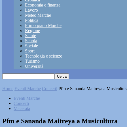
Economia e finanza
Lavoro
Meteo Marche
Politica
Primo piano Marche
Regione
Salute
Scuola
Sociale
Sport
Tecnologia e scienze
Turismo
Università
Home
Eventi Marche
Concerti
Pfm e Sananda Maitreya a Musicultur
Eventi Marche
Concerti
Macerata
Pfm e Sananda Maitreya a Musicultura