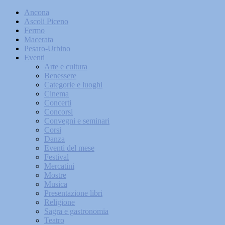
Ancona
Ascoli Piceno
Fermo
Macerata
Pesaro-Urbino
Eventi
Arte e cultura
Benessere
Categorie e luoghi
Cinema
Concerti
Concorsi
Convegni e seminari
Corsi
Danza
Eventi del mese
Festival
Mercatini
Mostre
Musica
Presentazione libri
Religione
Sagra e gastronomia
Teatro