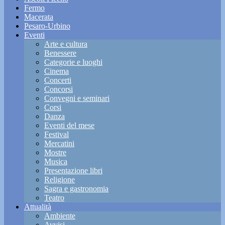
Fermo
Macerata
Pesaro-Urbino
Eventi
Arte e cultura
Benessere
Categorie e luoghi
Cinema
Concerti
Concorsi
Convegni e seminari
Corsi
Danza
Eventi del mese
Festival
Mercatini
Mostre
Musica
Presentazione libri
Religione
Sagra e gastronomia
Teatro
Attualità
Ambiente
Avvisi