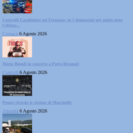
Controlli Carabinieri nel Fermano: in 5 denunciati per guida sotto
l’effetto...
Cronaca
6 Agosto 2026
Mario Biondi in concerto a Porto Recanati
Concerti
6 Agosto 2026
Pesaro ricorda le vittime di Marcinelle
Attualità
6 Agosto 2026