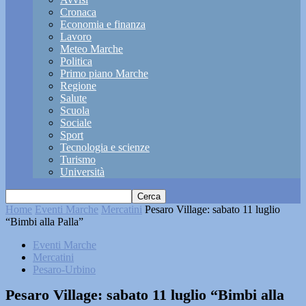
Cronaca
Economia e finanza
Lavoro
Meteo Marche
Politica
Primo piano Marche
Regione
Salute
Scuola
Sociale
Sport
Tecnologia e scienze
Turismo
Università
Home
Eventi Marche
Mercatini
Pesaro Village: sabato 11 luglio
“Bimbi alla Palla”
Eventi Marche
Mercatini
Pesaro-Urbino
Pesaro Village: sabato 11 luglio “Bimbi alla