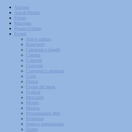
Ancona
Ascoli Piceno
Fermo
Macerata
Pesaro-Urbino
Eventi
Arte e cultura
Benessere
Categorie e luoghi
Cinema
Concerti
Concorsi
Convegni e seminari
Corsi
Danza
Eventi del mese
Festival
Mercatini
Mostre
Musica
Presentazione libri
Religione
Sagra e gastronomia
Teatro