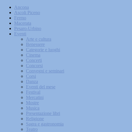
Ancona
Ascoli Piceno
Fermo
Macerata
Pesaro-Urbino
Eventi
Arte e cultura
Benessere
Categorie e luoghi
Cinema
Concerti
Concorsi
Convegni e seminari
Corsi
Danza
Eventi del mese
Festival
Mercatini
Mostre
Musica
Presentazione libri
Religione
Sagra e gastronomia
Teatro