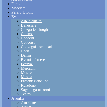
Fermo
Macerata
Pesaro-Urbino
Eventi
Arte e cultura
Benessere
Categorie e luoghi
Cinema
Concerti
Concorsi
Convegni e seminari
Corsi
Danza
Eventi del mese
Festival
Mercatini
Mostre
Musica
Presentazione libri
Religione
Sagra e gastronomia
Teatro
Attualità
Ambiente
Avvisi