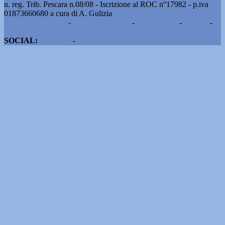
n. reg. Trib. Pescara n.08/08 - Iscrizione al ROC n°17982 - p.iva
01873660680 a cura di A. Gulizia
Pubblicità e contatti
-
Notizie del giorno
-
Informazioni
-
Privacy
-
Cookie
SOCIAL:
Facebook
-
X