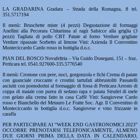
LA GRADARINA Gradara – Strada della Romagna, 8 tel.
351.5717194
Il menù: Bruschette miste (4 pezzi) Degustazione di formaggi
Anellini alla Pecorara Chitarinna al ragù Salsicce alla griglia (3
pezzi) Tagliata di pollo CBT Patate al forno Verdure grigliate
Verdure ripassate Sorbetto al limone Vini: Azienda Il Conventino
Monteciccardo Cardo rosso in bottiglia d.o.c.
PIAN DEL BOSCO Novafeltria – Via Guido Donegani, 151 – fraz.
Perticara tel. 0541.927600-335.5776540
Il menù: Crostone con pere, noci, gorgonzola e fichi Crema di patate
con guanciale croccante e crostini tartufati abbrustoliti Passatelli
asciutti con pomodorini al formaggio di fossa di Perticara Arrosto di
coppa di maiale con purea di sedano rapa e patata Strudel di mele
con gelato alla crema fatto in casa Caffè Vini: Sangiovese Cardo
rosso e Bianchello del Metauro Le Fratte Soc. Agr. Il Conventino di
Monteciccardo in bottiglia d.o.c. Sangiovese e vino frizzante in
caraffa
PER PARTECIPARE AI “WEEK END GASTRONOMICI 2023”
OCCORRE PRENOTARSI TELEFONICAMENTE, ALMENO
DUE GIORNI PRIMA DELLA DATA IN CALENDARIO,