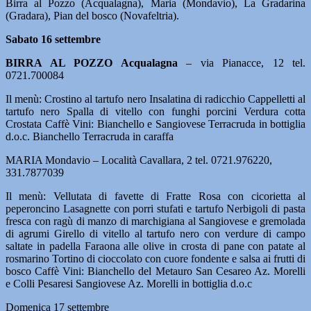
Birra al Pozzo (Acqualagna), Maria (Mondavio), La Gradarina
(Gradara), Pian del bosco (Novafeltria).
Sabato 16 settembre
BIRRA AL POZZO Acqualagna
– via Pianacce, 12 tel.
0721.700084
Il menù: Crostino al tartufo nero Insalatina di radicchio Cappelletti al
tartufo nero Spalla di vitello con funghi porcini Verdura cotta
Crostata Caffè Vini: Bianchello e Sangiovese Terracruda in bottiglia
d.o.c. Bianchello Terracruda in caraffa
MARIA Mondavio – Località Cavallara, 2 tel. 0721.976220,
331.7877039
Il menù: Vellutata di favette di Fratte Rosa con cicorietta al
peperoncino Lasagnette con porri stufati e tartufo Nerbigoli di pasta
fresca con ragù di manzo di marchigiana al Sangiovese e gremolada
di agrumi Girello di vitello al tartufo nero con verdure di campo
saltate in padella Faraona alle olive in crosta di pane con patate al
rosmarino Tortino di cioccolato con cuore fondente e salsa ai frutti di
bosco Caffè Vini: Bianchello del Metauro San Cesareo Az. Morelli
e Colli Pesaresi Sangiovese Az. Morelli in bottiglia d.o.c
Domenica 17 settembre