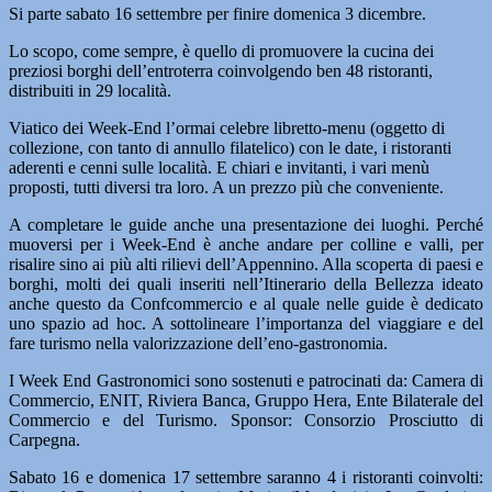
Si parte sabato 16 settembre per finire domenica 3 dicembre.
Lo scopo, come sempre, è quello di promuovere la cucina dei
preziosi borghi dell’entroterra coinvolgendo ben 48 ristoranti,
distribuiti in 29 località.
Viatico dei Week-End l’ormai celebre libretto-menu (oggetto di
collezione, con tanto di annullo filatelico) con le date, i ristoranti
aderenti e cenni sulle località. E chiari e invitanti, i vari menù
proposti, tutti diversi tra loro. A un prezzo più che conveniente.
A completare le guide anche una presentazione dei luoghi. Perché
muoversi per i Week-End è anche andare per colline e valli, per
risalire sino ai più alti rilievi dell’Appennino. Alla scoperta di paesi e
borghi, molti dei quali inseriti nell’Itinerario della Bellezza ideato
anche questo da Confcommercio e al quale nelle guide è dedicato
uno spazio ad hoc. A sottolineare l’importanza del viaggiare e del
fare turismo nella valorizzazione dell’eno-gastronomia.
I Week End Gastronomici sono sostenuti e patrocinati da: Camera di
Commercio, ENIT, Riviera Banca, Gruppo Hera, Ente Bilaterale del
Commercio e del Turismo. Sponsor: Consorzio Prosciutto di
Carpegna.
Sabato 16 e domenica 17 settembre saranno 4 i ristoranti coinvolti: