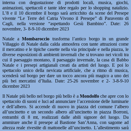
interna con degustazione di prodotti locali, musica, giochi,
animazioni, spettacoli e tante idee regalo per lo shopping natalizio.
L’8 e il 10 dicembre il borgo sarà arricchito da scene del Presepe
vivente “Le Terre del Catria Vivono il Presepe” di Paravento di
Cagli, nella versione “aspettando Gesù Bambino”. Date: 26
novembre, 3- 8-9-10 dicembre 2023
Natale a
Mombaroccio
trasforma l’antico borgo in un grande
Villaggio di Natale dalla calda atmosfera con tante attrazioni come
il mercatino e le tipiche casette nella via principale e nella piazza, le
diverse esposizioni di ambienti invernali che si trovano nei vicoli tra
cui il paesaggio montano, il paesaggio invernale, la casa di Babbo
Natale e i presepi artigianali creati da artisti del luogo. E poi lo
spettacolo unico della nevicata artificiale, che a ritmo di musica,
scenderà sul borgo per dare un tocco ancora più magico a uno dei
più bei mercatini d’Italia. Date: 25-26 novembre e 2- 3-8-9-10
dicembre 2023
Il Natale più bello nel borgo più bello è a
Mondolfo
che apre con lo
spettacolo di suoni e luci ad annunciare l’accensione delle luminarie
e dell’albero. Si accende di nuovo in piazza del comune l’albero
all’uncinetto e un secondo albero all’uncinetto in piazza Borroni,
entrambi di 8 mt, realizzati dalle abili signore del luogo. Da
ammirare anche il presepe al Bastione San’Anna, con sagome ad
altezza reale rivestite di mattonelle all’uncinetto. L’allestimento sarà