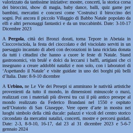
valorizzato da tantissime iniziative: mostre, concerti, la storica corsa
dei biroccini, show di magia, baby dance, balli, quiz game per
bambini, mercatini e concorsi come ‘Costruisci il biroccino dei
sogni. Poi ancora il piccolo Villaggio di Babbo Natale popolato da
elfi e altri personaggi fantastici e da un truccabimbi. Date: 3-10-17
Dicembre 2023
A
Pergola
, città dei Bronzi dorati, torna Tepore in Abetaia in
Cioccovisciola, la festa del cioccolato e del visciolato serviti in un
paesaggio incantato di abeti con decorazioni in lana riciclata donata
da tutti i cittadini che hanno a cuore le feste di Natale. Stand
gastronomici, vin brulé e dolci da leccarsi i baffi, artigiani che ci
insegnano a creare addobbi natalizi e non solo, con i laboratori di
‘Aspettando il Natale’ e visite guidate in uno dei borghi più belli
d’Italia. Date: 8-9-10 dicembre
A
Urbino,
ne Le Vie dei Presepi si ammirano le natività artistiche
provenienti da tutto il mondo, in dimensioni minuscole o maxi,
realizzati con i materiali più diversi tra cui il più antico presepe al
mondo realizzato da Federico Brandani nel 1550 e ospitato
nell’Oratorio di San Giuseppe. Vere opere d’arte in mostra nei
luoghi simbolo della città ducale: palazzi e vicoli del centro storico
circondato da mercatini natalizi, concerti, mostre e percorsi guidati.
Date: 2-3, 8-9-10, 16-17, dal 23 al 31 dicembre 2023 e 5-6-7
gennaio 2024