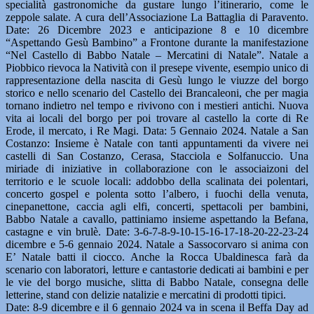
specialità gastronomiche da gustare lungo l’itinerario, come le
zeppole salate. A cura dell’Associazione La Battaglia di Paravento.
Date: 26 Dicembre 2023 e anticipazione 8 e 10 dicembre
“Aspettando Gesù Bambino” a Frontone durante la manifestazione
“Nel Castello di Babbo Natale – Mercatini di Natale”. Natale a
Piobbico rievoca la Natività con il presepe vivente, esempio unico di
rappresentazione della nascita di Gesù lungo le viuzze del borgo
storico e nello scenario del Castello dei Brancaleoni, che per magia
tornano indietro nel tempo e rivivono con i mestieri antichi. Nuova
vita ai locali del borgo per poi trovare al castello la corte di Re
Erode, il mercato, i Re Magi. Data: 5 Gennaio 2024. Natale a San
Costanzo: Insieme è Natale con tanti appuntamenti da vivere nei
castelli di San Costanzo, Cerasa, Stacciola e Solfanuccio. Una
miriade di iniziative in collaborazione con le associaizoni del
territorio e le scuole locali: addobbo della scalinata dei polentari,
concerto gospel e polenta sotto l’albero, i fuochi della venuta,
cinepanettone, caccia agli elfi, concerti, spettacoli per bambini,
Babbo Natale a cavallo, pattiniamo insieme aspettando la Befana,
castagne e vin brulè. Date: 3-6-7-8-9-10-15-16-17-18-20-22-23-24
dicembre e 5-6 gennaio 2024. Natale a Sassocorvaro si anima con
E’ Natale batti il ciocco. Anche la Rocca Ubaldinesca farà da
scenario con laboratori, letture e cantastorie dedicati ai bambini e per
le vie del borgo musiche, slitta di Babbo Natale, consegna delle
letterine, stand con delizie natalizie e mercatini di prodotti tipici.
Date: 8-9 dicembre e il 6 gennaio 2024 va in scena il Beffa Day ad