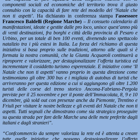
componenti sociali ed economiche del territorio trova il giusto
connubio con la capacità di fare rete del modello del ‘Natale che
non ti aspetti’.
Ha dichiarato in conferenza stampa
l’assessore
Francesco Baldelli (Regione Marche)
–
Il consueto calendario di
manifestazioni, ideate e gestite dalle pro loco, unisce quest’anno più
di venti destinazioni, fra borghi e città della provincia di Pesaro e
Urbino, per un totale di ben 100 eventi, divenendo uno spettacolo
natalizio tra i più estesi in Italia. La forza del richiamo di questa
iniziativa si basa proprio sulle tradizioni, attorno alle quali si è
formata la nostra comunità, che la Giunta Acquaroli continuerà a
riproporre e valorizzare, per destagionalizzare l’offerta turistica ed
incrementare il cosiddetto turismo esperenziale. E iniziative come ‘Il
Natale che non ti aspetti’ vanno proprio in questa direzione come
testimoniano gli oltre 300 bus e i migliaia di autobus di turisti che
arriveranno per questa edizione a cui si aggiungono gli oltre 1.200
turisti delle corse del treno storico Ancona-Fabriano-Pergola
previste per il 25 novembre e per il ponte dell’Immacolata, 8, 9 e 10
dicembre, già sold out con presenze anche da Piemonte, Trentino e
Friuli per visitare le nostre bellezze e gli eventi del Natale che non ti
aspetti. Tutti segnali che dimostrano come sia strategico proseguire
su questa strada per fare delle Marche una delle mete preferite dagli
italiani e dagli stranieri”.
“Confcommercio da sempre valorizza la rete ed è attenta a creare
tutte quelle iniziative che possano destagionalizzare l’offerta