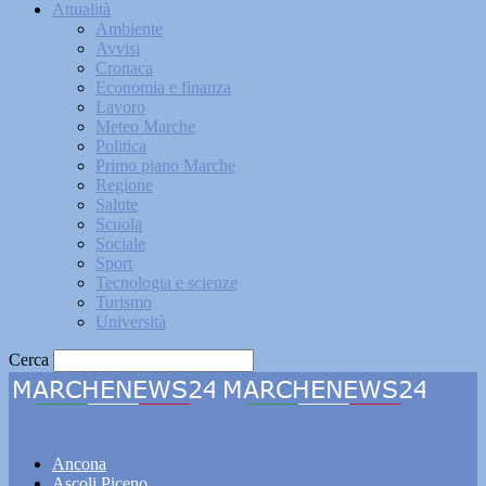
Attualità
Ambiente
Avvisi
Cronaca
Economia e finanza
Lavoro
Meteo Marche
Politica
Primo piano Marche
Regione
Salute
Scuola
Sociale
Sport
Tecnologia e scienze
Turismo
Università
Cerca
Marchenews24
Ancona
Ascoli Piceno