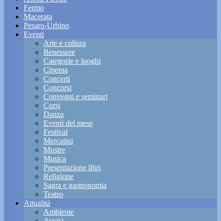
Fermo
Macerata
Pesaro-Urbino
Eventi
Arte e cultura
Benessere
Categorie e luoghi
Cinema
Concerti
Concorsi
Convegni e seminari
Corsi
Danza
Eventi del mese
Festival
Mercatini
Mostre
Musica
Presentazione libri
Religione
Sagra e gastronomia
Teatro
Attualità
Ambiente
Avvisi