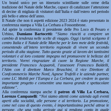
Un brand unico per un itinerario scintillante sulle orme della
tradizione del Natale delle Marche, capace di catalizzare l’attenzione
di decine di migliaia di visitatori dall’Italia e dall’estero nel periodo
più bello e atteso dell’anno.
Il Natale che non ti aspetti edizione 2023 2024 è stato presentato in
conferenza stampa a Villa La Cerbara a Fossombrone.
Ad aprire la conferenza il presidente delle Pro Loco di Pesaro e
Urbino,
Damiano Bartocetti:
“Siamo riusciti a compiere un
cambio di tendenza nelle scelte di viaggio. Oggi i turisti scelgono il
centro Italia e il Natale delle Marche per le loro mete delle festività,
consentendo all’intero territorio regionale di vivere un secondo
periodo di alta stagione. Tutto questo grazie al lavoro dei tantissimi
volontari e al loro costante impegno nel promuovere le bellezze del
territorio. Vorrei ringraziare di cuore la Regione Marche, il
presidente Francesco Acquaroli, l’assessore Francesco Baldelli,
l’Atim con il direttore Marco Bruschini, il vice Direttore di
Confcommercio Marche Nord, Agnese Trufelli e le aziende partner,
come LC Mobili per l’Europa e La Cerbara, per credere in questo
importante progetto e consentire una nuova grande e spettacolare
edizione”.
Alla conferenza stampa anche il
patron di Villa La Cerbara,
Lorenzo Campanelli
:
“Noi siamo attenti come azienda agli eventi
aperti alla socialità, alle persone e al territorio. La promozione,
come nel caso di questo evento, è importantissima perché attrae le
persone, che una volta arrivate qui si rendono conto in quale