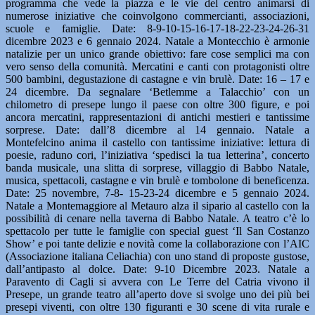
programma che vede la piazza e le vie del centro animarsi di
numerose iniziative che coinvolgono commercianti, associazioni,
scuole e famiglie. Date: 8-9-10-15-16-17-18-22-23-24-26-31
dicembre 2023 e 6 gennaio 2024. Natale a Montecchio è armonie
natalizie per un unico grande obiettivo: fare cose semplici ma con
vero senso della comunità. Mercatini e canti con protagonisti oltre
500 bambini, degustazione di castagne e vin brulè. Date: 16 – 17 e
24 dicembre. Da segnalare ‘Betlemme a Talacchio’ con un
chilometro di presepe lungo il paese con oltre 300 figure, e poi
ancora mercatini, rappresentazioni di antichi mestieri e tantissime
sorprese. Date: dall’8 dicembre al 14 gennaio. Natale a
Montefelcino anima il castello con tantissime iniziative: lettura di
poesie, raduno cori, l’iniziativa ‘spedisci la tua letterina’, concerto
banda musicale, una slitta di sorprese, villaggio di Babbo Natale,
musica, spettacoli, castagne e vin brulè e tombolone di beneficenza.
Date: 25 novembre, 7-8- 15-23-24 dicembre e 5 gennaio 2024.
Natale a Montemaggiore al Metauro alza il sipario al castello con la
possibilità di cenare nella taverna di Babbo Natale. A teatro c’è lo
spettacolo per tutte le famiglie con special guest ‘Il San Costanzo
Show’ e poi tante delizie e novità come la collaborazione con l’AIC
(Associazione italiana Celiachia) con uno stand di proposte gustose,
dall’antipasto al dolce. Date: 9-10 Dicembre 2023. Natale a
Paravento di Cagli si avvera con Le Terre del Catria vivono il
Presepe, un grande teatro all’aperto dove si svolge uno dei più bei
presepi viventi, con oltre 130 figuranti e 30 scene di vita rurale e