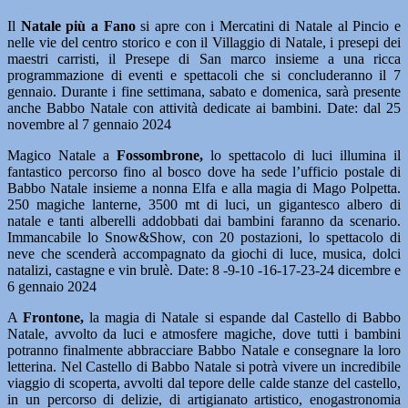
Il
Natale più a Fano
si apre con i Mercatini di Natale al Pincio e
nelle vie del centro storico e con il Villaggio di Natale, i presepi dei
maestri carristi, il Presepe di San marco insieme a una ricca
programmazione di eventi e spettacoli che si concluderanno il 7
gennaio. Durante i fine settimana, sabato e domenica, sarà presente
anche Babbo Natale con attività dedicate ai bambini. Date: dal 25
novembre al 7 gennaio 2024
Magico Natale a
Fossombrone,
lo spettacolo di luci illumina il
fantastico percorso fino al bosco dove ha sede l’ufficio postale di
Babbo Natale insieme a nonna Elfa e alla magia di Mago Polpetta.
250 magiche lanterne, 3500 mt di luci, un gigantesco albero di
natale e tanti alberelli addobbati dai bambini faranno da scenario.
Immancabile lo Snow&Show, con 20 postazioni, lo spettacolo di
neve che scenderà accompagnato da giochi di luce, musica, dolci
natalizi, castagne e vin brulè. Date: 8 -9-10 -16-17-23-24 dicembre e
6 gennaio 2024
A
Frontone,
la magia di Natale si espande dal Castello di Babbo
Natale, avvolto da luci e atmosfere magiche, dove tutti i bambini
potranno finalmente abbracciare Babbo Natale e consegnare la loro
letterina. Nel Castello di Babbo Natale si potrà vivere un incredibile
viaggio di scoperta, avvolti dal tepore delle calde stanze del castello,
in un percorso di delizie, di artigianato artistico, enogastronomia