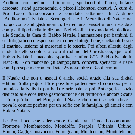
Auditore con befane sui trampoli, spettacoli di fuoco, befane
acrobate, stand gastronomici e piccoli laboratori creativi. A cura di
Pro Loco Sassocorvaro e comitato cittadino di Auditore
“Auditorium”. Natale a Serrungarina è il Mercatino di Natale nel
borgo con stand gastronomici, bar ed una tensostruttura riscaldata
con piatti tipici della tradizione. Nei vicoli si trovano la via dedicata
alle Scuole, la Casa di Babbo Natale, l’animazione per bambini, il
set fotografico ed esposizione di opere fotografiche, spettacoli fissi e
il teatrino, insieme ai mercatini e le osterie. Poi alberi allestiti dagli
studenti delle scuole e ancora il raduno del Girostracco, quello di
Babbo Natale in macchina sportiva e infine 8/12 Babbo Natale in
Fiat 500. Non mancano gli zampognari, concerti, spettacoli e l’arte
con il presepe meccanico. Date: 26 novembre e 3-8 dicembre
Il Natale che non ti aspetti è anche social grazie alla sua digital
edition. Sulla pagina Fb è possibile partecipare al concorso per il
premio alla Natività più bella e originale, e poi Bottega, lo spazio
dedicato alle eccellenze gastronomiche del territorio e ancora Scatta
la foto più bella nel Borgo de Il Natale che non ti aspetti, dove si
trova la cornice perfetta per un selfie con la famiglia, gli amici e con
Babbo Natale.
Le Pro Loco che aderiscono: Candelara, Fano, Fossombrone,
Frontone, Mombaroccio, Mondolfo, Pergola, Urbania, Urbino,
Barchi, Cagli, Canavaccio, Fermignano, Montecchio, Montefelcino,