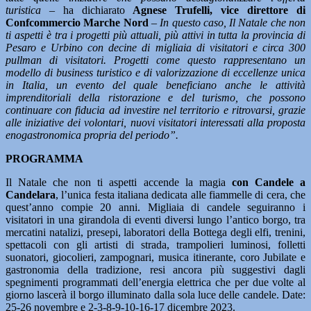
turistica
– ha dichiarato
Agnese Trufelli, vice direttore di
Confcommercio Marche Nord
–
In questo caso, Il Natale che non
ti aspetti è tra i progetti più attuali, più attivi in tutta la provincia di
Pesaro e Urbino con decine di migliaia di visitatori e circa 300
pullman di visitatori. Progetti come questo rappresentano un
modello di business turistico e di valorizzazione di eccellenze unica
in Italia, un evento del quale beneficiano anche le attività
imprenditoriali della ristorazione e del turismo, che possono
continuare con fiducia ad investire nel territorio e ritrovarsi, grazie
alle iniziative dei volontari, nuovi visitatori interessati alla proposta
enogastronomica propria del periodo”.
PROGRAMMA
Il Natale che non ti aspetti accende la magia
con Candele a
Candelara
, l’unica festa italiana dedicata alle fiammelle di cera, che
quest’anno compie 20 anni. Migliaia di candele seguiranno i
visitatori in una girandola di eventi diversi lungo l’antico borgo, tra
mercatini natalizi, presepi, laboratori della Bottega degli elfi, trenini,
spettacoli con gli artisti di strada, trampolieri luminosi, folletti
suonatori, giocolieri, zampognari, musica itinerante, coro Jubilate e
gastronomia della tradizione, resi ancora più suggestivi dagli
spegnimenti programmati dell’energia elettrica che per due volte al
giorno lascerà il borgo illuminato dalla sola luce delle candele. Date:
25-26 novembre e 2-3-8-9-10-16-17 dicembre 2023.