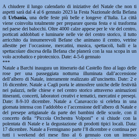
A chiudere il lungo calendario di iniziative del Natale che non ti
aspetti sarà dal 4 al 6 gennaio 2023 la Festa Nazionale della Befana
di
Urbania,
una delle feste più belle e longeve d’Italia. La città
viene coinvolta totalmente per preparare questa festa e si trasforma
nel paese dei balocchi. Oltre 4000 calze appese per le vie del centro,
porticati addobbati e luminarie nelle vie del centro storico, il tutto
arricchito da innumerevoli Befane che animano il centro, vetrine
allestite per l’occasione, mercatini, musica, spettacoli, balli e la
spettacolare discesa della Befana che planerà con la sua scopa in un
volo acrobatico e pirotecnico. Date: 4-5-6 gennaio
***
Natale a Barchi inaugura un itinerario dal Castello fino al lago delle
rose per una passeggiata notturna illuminata dall’accensione
dell’albero di Natale, interamente realizzato all’uncinetto. Date: 2 e
16 dicembre. Natale a Cagli porta le atmosfere uniche delle festività
nei palazzi, nelle chiese e nel centro storico attraverso animazioni
itineranti, concerti, laboratori creativi e tematici, mercatini e presepi.
Date: 8-9-10 dicembre. Natale a Canavaccio si celebra in una
giornata intensa con l’addobbo e l’accensione dell’albero di Natale e
del presepe artigianale da parte dei bambini delle scuole, con il
concerto della “Piccola Orchestra Volponi” e si chiude con la
polentata di Natale e la degustazione di prodotti tipici locali. Data:
17 dicembre. Natale a Fermignano parte l’8 dicembre e continua per
tutti i weekend del mese fino al 6 gennaio con un intenso