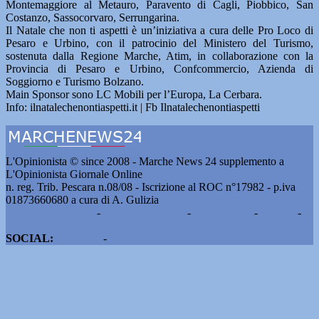
Montemaggiore al Metauro, Paravento di Cagli, Piobbico, San
Costanzo, Sassocorvaro, Serrungarina.
Il Natale che non ti aspetti è un’iniziativa a cura delle Pro Loco di
Pesaro e Urbino, con il patrocinio del Ministero del Turismo,
sostenuta dalla Regione Marche, Atim, in collaborazione con la
Provincia di Pesaro e Urbino, Confcommercio, Azienda di
Soggiorno e Turismo Bolzano.
Main Sponsor sono LC Mobili per l’Europa, La Cerbara.
Info: ilnatalechenontiaspetti.it | Fb Ilnatalechenontiaspetti
L'Opinionista © since 2008 - Marche News 24 supplemento a
L'Opinionista Giornale Online
n. reg. Trib. Pescara n.08/08 - Iscrizione al ROC n°17982 - p.iva
01873660680 a cura di A. Gulizia
Pubblicità e contatti
-
Notizie del giorno
-
Informazioni
-
Privacy
-
Cookie
SOCIAL:
Facebook
-
X