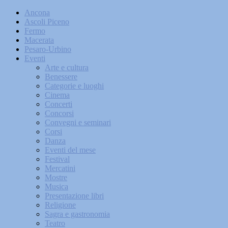
Ancona
Ascoli Piceno
Fermo
Macerata
Pesaro-Urbino
Eventi
Arte e cultura
Benessere
Categorie e luoghi
Cinema
Concerti
Concorsi
Convegni e seminari
Corsi
Danza
Eventi del mese
Festival
Mercatini
Mostre
Musica
Presentazione libri
Religione
Sagra e gastronomia
Teatro