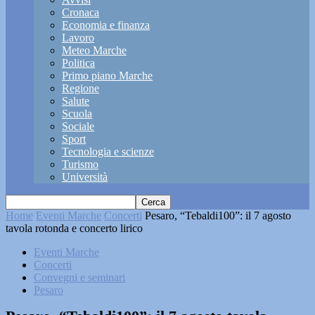
Cronaca
Economia e finanza
Lavoro
Meteo Marche
Politica
Primo piano Marche
Regione
Salute
Scuola
Sociale
Sport
Tecnologia e scienze
Turismo
Università
Home
Eventi Marche
Concerti
Pesaro, “Tebaldi100”: il 7 agosto
tavola rotonda e concerto lirico
Eventi Marche
Concerti
Convegni e seminari
Pesaro