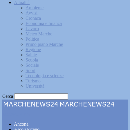
Attualità
Ambiente
Avvisi
Cronaca
Economia e finanza
Lavoro
Meteo Marche
Politica
Primo piano Marche
Regione
Salute
Scuola
Sociale
Sport
Tecnologia e scienze
Turismo
Università
Cerca
Marchenews24
Ancona
Ascoli Piceno