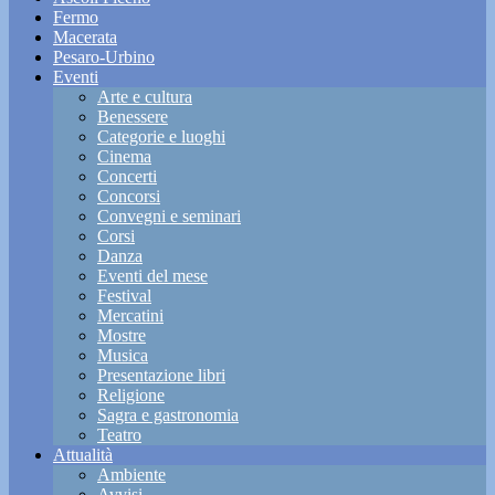
Fermo
Macerata
Pesaro-Urbino
Eventi
Arte e cultura
Benessere
Categorie e luoghi
Cinema
Concerti
Concorsi
Convegni e seminari
Corsi
Danza
Eventi del mese
Festival
Mercatini
Mostre
Musica
Presentazione libri
Religione
Sagra e gastronomia
Teatro
Attualità
Ambiente
Avvisi