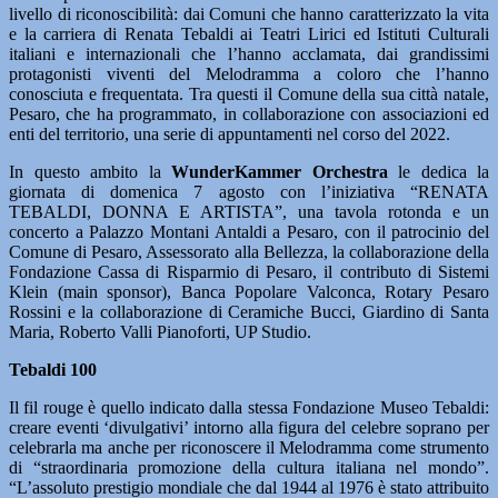
livello di riconoscibilità: dai Comuni che hanno caratterizzato la vita
e la carriera di Renata Tebaldi ai Teatri Lirici ed Istituti Culturali
italiani e internazionali che l’hanno acclamata, dai grandissimi
protagonisti viventi del Melodramma a coloro che l’hanno
conosciuta e frequentata. Tra questi il Comune della sua città natale,
Pesaro, che ha programmato, in collaborazione con associazioni ed
enti del territorio, una serie di appuntamenti nel corso del 2022.
In questo ambito la
WunderKammer Orchestra
le dedica la
giornata di domenica 7 agosto con l’iniziativa “RENATA
TEBALDI, DONNA E ARTISTA”, una tavola rotonda e un
concerto a Palazzo Montani Antaldi a Pesaro, con il patrocinio del
Comune di Pesaro, Assessorato alla Bellezza, la collaborazione della
Fondazione Cassa di Risparmio di Pesaro, il contributo di Sistemi
Klein (main sponsor), Banca Popolare Valconca, Rotary Pesaro
Rossini e la collaborazione di Ceramiche Bucci, Giardino di Santa
Maria, Roberto Valli Pianoforti, UP Studio.
Tebaldi 100
Il fil rouge è quello indicato dalla stessa Fondazione Museo Tebaldi:
creare eventi ‘divulgativi’ intorno alla figura del celebre soprano per
celebrarla ma anche per riconoscere il Melodramma come strumento
di “straordinaria promozione della cultura italiana nel mondo”.
“L’assoluto prestigio mondiale che dal 1944 al 1976 è stato attribuito