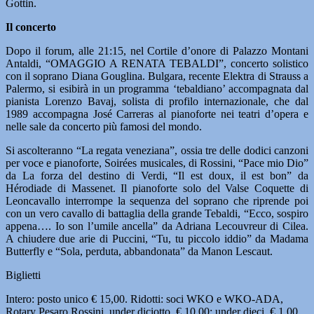
Gottin.
Il concerto
Dopo il forum, alle 21:15, nel Cortile d’onore di Palazzo Montani
Antaldi, “OMAGGIO A RENATA TEBALDI”, concerto solistico
con il soprano Diana Gouglina. Bulgara, recente Elektra di Strauss a
Palermo, si esibirà in un programma ‘tebaldiano’ accompagnata dal
pianista Lorenzo Bavaj, solista di profilo internazionale, che dal
1989 accompagna José Carreras al pianoforte nei teatri d’opera e
nelle sale da concerto più famosi del mondo.
Si ascolteranno “La regata veneziana”, ossia tre delle dodici canzoni
per voce e pianoforte, Soirées musicales, di Rossini, “Pace mio Dio”
da La forza del destino di Verdi, “Il est doux, il est bon” da
Hérodiade di Massenet. Il pianoforte solo del Valse Coquette di
Leoncavallo interrompe la sequenza del soprano che riprende poi
con un vero cavallo di battaglia della grande Tebaldi, “Ecco, sospiro
appena…. Io son l’umile ancella” da Adriana Lecouvreur di Cilea.
A chiudere due arie di Puccini, “Tu, tu piccolo iddio” da Madama
Butterfly e “Sola, perduta, abbandonata” da Manon Lescaut.
Biglietti
Intero: posto unico € 15,00. Ridotti: soci WKO e WKO-ADA,
Rotary Pesaro Rossini, under diciotto, € 10,00; under dieci, € 1,00.