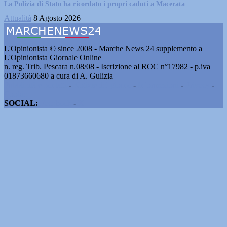
La Polizia di Stato ha ricordato i propri caduti a Macerata
Attualità
8 Agosto 2026
L'Opinionista © since 2008 - Marche News 24 supplemento a
L'Opinionista Giornale Online
n. reg. Trib. Pescara n.08/08 - Iscrizione al ROC n°17982 - p.iva
01873660680 a cura di A. Gulizia
Pubblicità e contatti
-
Notizie del giorno
-
Informazioni
-
Privacy
-
Cookie
SOCIAL:
Facebook
-
X