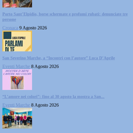
Porto Sant’Elpidio, borse schermate e profumi rubati: denunciate tre
persone
Cronaca
9 Agosto 2026
San Severino Marche, a “Incontri con l’autore” Luca D’Aprile
Eventi Marche
8 Agosto 2026
“L’amore nei colori”: fino al 30 agosto la mostra a San...
Eventi Marche
8 Agosto 2026