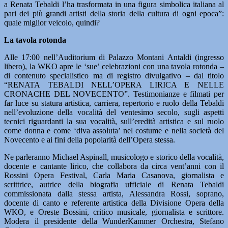
a Renata Tebaldi l’ha trasformata in una figura simbolica italiana al
pari dei più grandi artisti della storia della cultura di ogni epoca”:
quale miglior veicolo, quindi?
La tavola rotonda
Alle 17:00 nell’Auditorium di Palazzo Montani Antaldi (ingresso
libero), la WKO apre le ‘sue’ celebrazioni con una tavola rotonda –
di contenuto specialistico ma di registro divulgativo – dal titolo
“RENATA TEBALDI NELL’OPERA LIRICA E NELLE
CRONACHE DEL NOVECENTO”. Testimonianze e filmati per
far luce su statura artistica, carriera, repertorio e ruolo della Tebaldi
nell’evoluzione della vocalità del ventesimo secolo, sugli aspetti
tecnici riguardanti la sua vocalità, sull’eredità artistica e sul ruolo
come donna e come ‘diva assoluta’ nel costume e nella società del
Novecento e ai fini della popolarità dell’Opera stessa.
Ne parleranno Michael Aspinall, musicologo e storico della vocalità,
docente e cantante lirico, che collabora da circa vent’anni con il
Rossini Opera Festival, Carla Maria Casanova, giornalista e
scrittrice, autrice della biografia ufficiale di Renata Tebaldi
commissionata dalla stessa artista, Alessandra Rossi, soprano,
docente di canto e referente artistica della Divisione Opera della
WKO, e Oreste Bossini, critico musicale, giornalista e scrittore.
Modera il presidente della WunderKammer Orchestra, Stefano