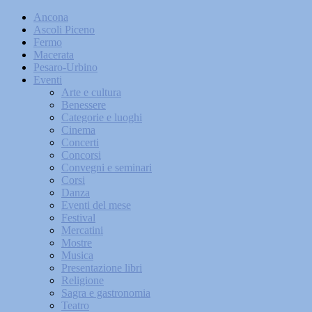
Ancona
Ascoli Piceno
Fermo
Macerata
Pesaro-Urbino
Eventi
Arte e cultura
Benessere
Categorie e luoghi
Cinema
Concerti
Concorsi
Convegni e seminari
Corsi
Danza
Eventi del mese
Festival
Mercatini
Mostre
Musica
Presentazione libri
Religione
Sagra e gastronomia
Teatro