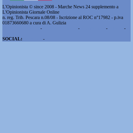
L'Opinionista © since 2008 - Marche News 24 supplemento a
L'Opinionista Giornale Online
n. reg. Trib. Pescara n.08/08 - Iscrizione al ROC n°17982 - p.iva
01873660680 a cura di A. Gulizia
Pubblicità e contatti
-
Notizie del giorno
-
Informazioni
-
Privacy
-
Cookie
SOCIAL:
Facebook
-
X