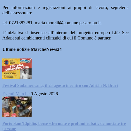
Per informazioni e registrazioni ai gruppi di lavoro, segreteria
dell’assessorato:
tel. 0721387281, marta.moretti@comune.pesaro.pu.it.
L’iniziativa si inserisce all’interno del progetto europeo Life Sec
Adapt sui cambiamenti climatici di cui il Comune è partner.
Ultime notizie MarcheNews24
Festival Sudamericana, il 23 agosto incontro con Adrián N. Bravi
Eventi Marche
9 Agosto 2026
Porto Sant’Elpidio, borse schermate e profumi rubati: denunciate tre
persone