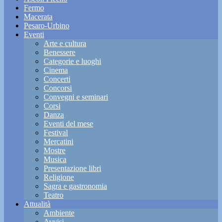
Fermo
Macerata
Pesaro-Urbino
Eventi
Arte e cultura
Benessere
Categorie e luoghi
Cinema
Concerti
Concorsi
Convegni e seminari
Corsi
Danza
Eventi del mese
Festival
Mercatini
Mostre
Musica
Presentazione libri
Religione
Sagra e gastronomia
Teatro
Attualità
Ambiente
Avvisi