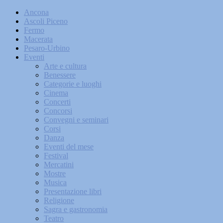
Ancona
Ascoli Piceno
Fermo
Macerata
Pesaro-Urbino
Eventi
Arte e cultura
Benessere
Categorie e luoghi
Cinema
Concerti
Concorsi
Convegni e seminari
Corsi
Danza
Eventi del mese
Festival
Mercatini
Mostre
Musica
Presentazione libri
Religione
Sagra e gastronomia
Teatro