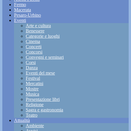
Fermo
Macerata
Pesaro-Urbino
Eventi
Arte e cultura
Benessere
Categorie e luoghi
Cinema
Concerti
Concorsi
Convegni e seminari
Corsi
Danza
Eventi del mese
Festival
Mercatini
Mostre
Musica
Presentazione libri
Religione
Sagra e gastronomia
Teatro
Attualità
Ambiente
Avvisi