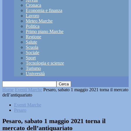
Cronaca
Economia e finanza
Lavoro
Meteo Marche
Politica
Primo piano Marche
Regione
Salute
Scuola
Sociale
Sport
Tecnologia e scienze
Turismo
Università
Home
Eventi Marche
Pesaro, sabato 1 maggio 2021 torna il mercato
dell’antiquariato
Eventi Marche
Pesaro
Pesaro, sabato 1 maggio 2021 torna il
mercato dell’antiquariato