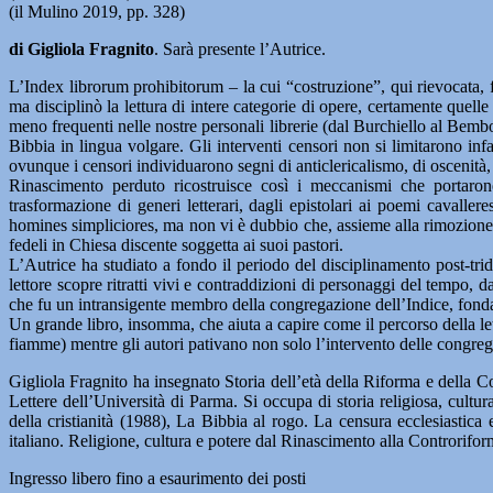
(il Mulino 2019, pp. 328)
di Gigliola Fragnito
. Sarà presente l’Autrice.
L’Index librorum prohibitorum – la cui “costruzione”, qui rievocata, fu
ma disciplinò la lettura di intere categorie di opere, certamente quell
meno frequenti nelle nostre personali librerie (dal Burchiello al Bem
Bibbia in lingua volgare. Gli interventi censori non si limitarono infa
ovunque i censori individuarono segni di anticlericalismo, di oscenità
Rinascimento perduto ricostruisce così i meccanismi che portaro
trasformazione di generi letterari, dagli epistolari ai poemi cavaller
homines simpliciores, ma non vi è dubbio che, assieme alla rimozione de
fedeli in Chiesa discente soggetta ai suoi pastori.
L’Autrice ha studiato a fondo il periodo del disciplinamento post-trid
lettore scopre ritratti vivi e contraddizioni di personaggi del tempo
che fu un intransigente membro della congregazione dell’Indice, fond
Un grande libro, insomma, che aiuta a capire come il percorso della lette
fiamme) mentre gli autori pativano non solo l’intervento delle congreg
Gigliola Fragnito ha insegnato Storia dell’età della Riforma e della Co
Lettere dell’Università di Parma. Si occupa di storia religiosa, cul
della cristianità (1988), La Bibbia al rogo. La censura ecclesiastic
italiano. Religione, cultura e potere dal Rinascimento alla Controrifo
Ingresso libero fino a esaurimento dei posti