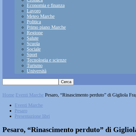
Economia e finanza
Lavoro
Meteo Marche
Politica
Primo piano Marche
Regione
Salute
Scuola
Sociale
Sport
Tecnologia e scienze
Turismo
Università
Home
Eventi Marche
Pesaro, “Rinascimento perduto” di Gigliola Frag
Eventi Marche
Pesaro
Presentazione libri
Pesaro, “Rinascimento perduto” di Gigliol