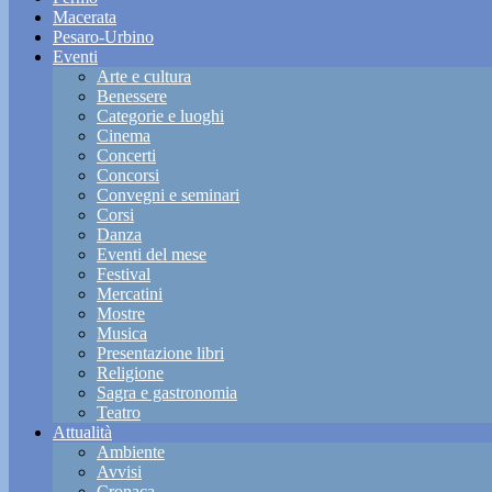
Macerata
Pesaro-Urbino
Eventi
Arte e cultura
Benessere
Categorie e luoghi
Cinema
Concerti
Concorsi
Convegni e seminari
Corsi
Danza
Eventi del mese
Festival
Mercatini
Mostre
Musica
Presentazione libri
Religione
Sagra e gastronomia
Teatro
Attualità
Ambiente
Avvisi
Cronaca