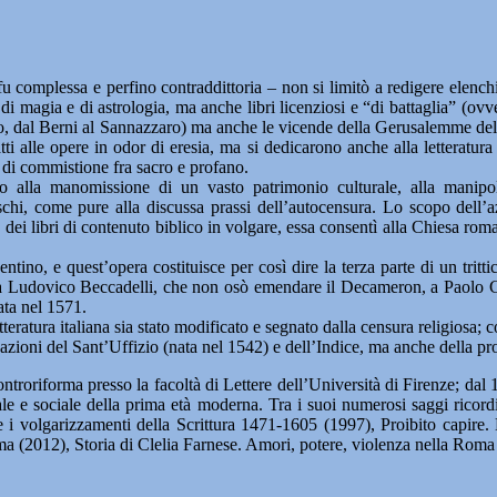
 complessa e perfino contraddittoria – non si limitò a redigere elenchi 
e di magia e di astrologia, ma anche libri licenziosi e “di battaglia” (ov
bo, dal Berni al Sannazzaro) ma anche le vicende della Gerusalemme del T
tti alle opere in odor di eresia, ma si dedicarono anche alla letteratura
, di commistione fra sacro e profano.
no alla manomissione di un vasto patrimonio culturale, alla manipo
eschi, come pure alla discussa prassi dell’autocensura. Lo scopo dell’a
i libri di contenuto biblico in volgare, essa consentì alla Chiesa roman
entino, e quest’opera costituisce per così dire la terza parte di un trit
, da Ludovico Beccadelli, che non osò emendare il Decameron, a Paolo Co
ata nel 1571.
ratura italiana sia stato modificato e segnato dalla censura religiosa; com
azioni del Sant’Uffizio (nata nel 1542) e dell’Indice, ma anche della pr
ntroriforma presso la facoltà di Lettere dell’Università di Firenze; dal 
turale e sociale della prima età moderna. Tra i suoi numerosi saggi ric
a e i volgarizzamenti della Scrittura 1471-1605 (1997), Proibito capir
rma (2012), Storia di Clelia Farnese. Amori, potere, violenza nella Rom