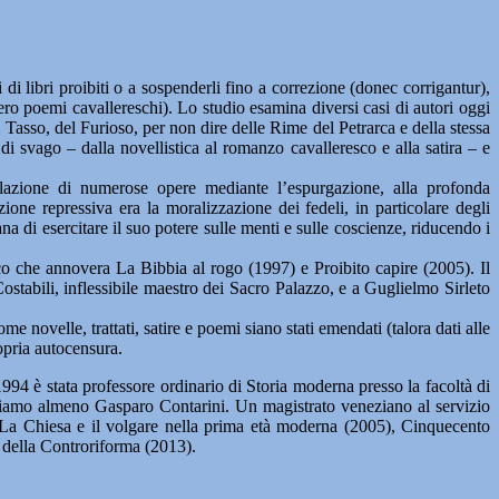
di libri proibiti o a sospenderli fino a correzione (donec corrigantur),
vero poemi cavallereschi). Lo studio esamina diversi casi di autori oggi
asso, del Furioso, per non dire delle Rime del Petrarca e della stessa
 di svago – dalla novellistica al romanzo cavalleresco e alla satira – e
lazione di numerose opere mediante l’espurgazione, alla profonda
zione repressiva era la moralizzazione dei fedeli, in particolare degli
a di esercitare il suo potere sulle menti e sulle coscienze, riducendo i
tico che annovera La Bibbia al rogo (1997) e Proibito capire (2005). Il
stabili, inflessibile maestro dei Sacro Palazzo, e a Guglielmo Sirleto
e novelle, trattati, satire e poemi siano stati emendati (talora dati alle
opria autocensura.
1994 è stata professore ordinario di Storia moderna presso la facoltà di
ordiamo almeno Gasparo Contarini. Un magistrato veneziano al servizio
e. La Chiesa e il volgare nella prima età moderna (2005), Cinquecento
a della Controriforma (2013).