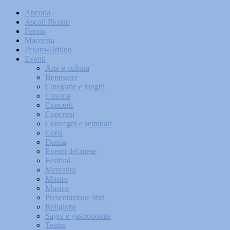
Ancona
Ascoli Piceno
Fermo
Macerata
Pesaro-Urbino
Eventi
Arte e cultura
Benessere
Categorie e luoghi
Cinema
Concerti
Concorsi
Convegni e seminari
Corsi
Danza
Eventi del mese
Festival
Mercatini
Mostre
Musica
Presentazione libri
Religione
Sagra e gastronomia
Teatro